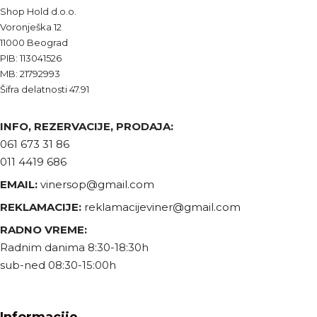
Shop Hold d.o.o.
Voronješka 12
11000 Beograd
PIB: 113041526
MB: 21792993
Šifra delatnosti 47.91
INFO, REZERVACIJE, PRODAJA:
061 673 31 86
011 4419 686
EMAIL:
vinersop@gmail.com
REKLAMACIJE:
reklamacijeviner@gmail.com
RADNO VREME:
Radnim danima 8:30-18:30h
sub-ned 08:30-15:00h
Informacije