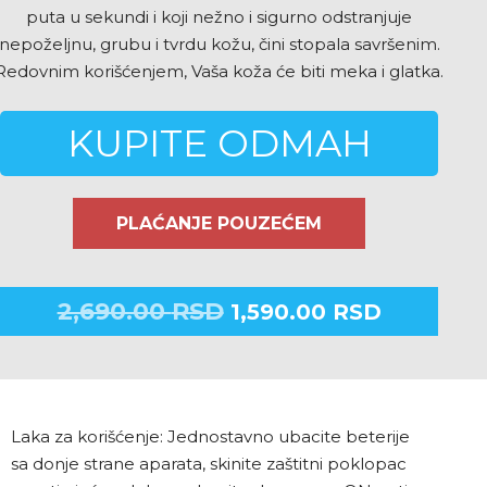
puta u sekundi i koji nežno i sigurno odstranjuje
nepoželjnu, grubu i tvrdu kožu, čini stopala savršenim.
Redovnim korišćenjem, Vaša koža će biti meka i glatka.
KUPITE ODMAH
PLAĆANJE POUZEĆEM
2,690.00
RSD
1,590.00
RSD
Laka za korišćenje: Jednostavno ubacite beterije
sa donje strane aparata, skinite zaštitni poklopac