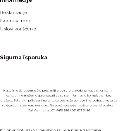
Reklamacije
Isporuka robe
Uslovi korišćenja
Sigurna isporuka
Nastojimo da budemo što precizniji u opisu proizvoda, prikazu slika i samih
cena, ali ne možemo garantovati da su sve informacije kompletne i bez
grešaka. Svi artikli prikazani na sajtu su deo naše ponude i ne podrazumeva da
su dostupni u svakom trenutku. Raspoloživost robe možete proveriti pozivom
Call Centra na :
011 4419 686
/
061 673 31 86
©Copyright 2024 vinershop.rs. Sva prava zadržana.