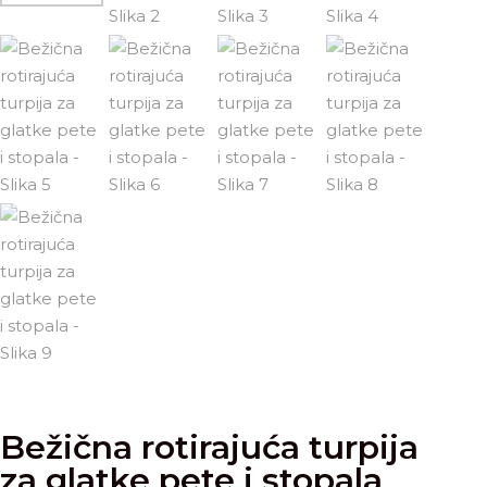
Bežična rotirajuća turpija
za glatke pete i stopala