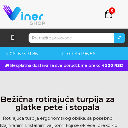
0
🔎
061 673 31 86
011 441 96 86
🚛 Besplatna dostava za sve porudžbine preko
4500 RSD
Bežična rotirajuća turpija za
glatke pete i stopala
Rotirajuća turpija ergonomskog oblika, sa posebno
dizajniranim kristalnim valjkom koji se okreće preko 40