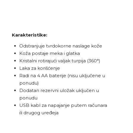
Karakteristike:
Odstranjuje tvrdokorne naslage kože
Koža postaje meka i glatka
Kristalni rotirajući valjak turpija (360°)
Laka za korišćenje
Radi na 4 AA baterije (nisu uključene u
ponudu)
Dodatan rezervni uložak uključen u
ponudu
USB kabl za napajanje putem računara
ili drugog uređeja