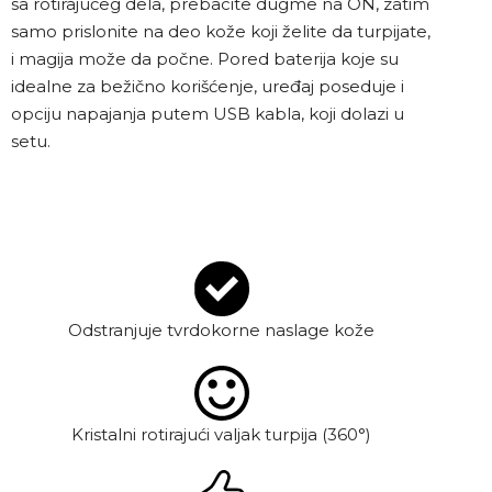
sa rotirajućeg dela, prebacite dugme na ON, zatim
samo prislonite na deo kože koji želite da turpijate,
i magija može da počne. Pored baterija koje su
idealne za bežično korišćenje, uređaj poseduje i
opciju napajanja putem USB kabla, koji dolazi u
setu.
Odstranjuje tvrdokorne naslage kože
Kristalni rotirajući valjak turpija (360°)