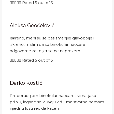





Rated 5 out of 5
Aleksa Geočelović
Iskreno, meni su se bas smanjile glavobolje i
iskreno, mislim da su binokular naočare
odgovorne za to jer se ne naprezem





Rated 5 out of 5
Darko Kostić
Preporucujem binokular naocare svima, jako
prijaju, lagane se, cuvaju vid… ma stvarno nemam
nijednu losu rec da kazem