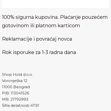
100% sigurna kupovina. Plaćanje pouzećem
gotovinom ili platnom karticom
Reklamacije i povraćaj novca
Rok isporuke za 1-3 radna dana
Shop Hold d.o.o.
Voronješka 12
11000 Beograd
PIB: 113041526
MB: 21792993
Šifra delatnosti 47.91