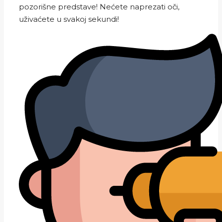
pozorišne predstave! Nećete naprezati oči,
uživaćete u svakoj sekundi!