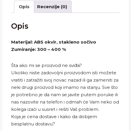
Opis
Recenzije (0)
Opis
Materijal: ABS okvir, stakleno sočivo
Zumiranje: 300 – 400 %
Šta ako mi se proizvod ne sviđa?
Ukoliko niste zadovoljni proizvodom isti možete
vratiti i zatražiti svoj novac nazad ili ga zameniti za
neki drugi proizvod koji imamo na stanju. Sve što
je potrebno je da nam se javite putem poruke ili
nas nazovite na telefon i odmah će Vam neko od
kolega izaći u susret i rešiti Vaš problem.
Koja je cena dostave i kako da dobijem
besplatnu dostavu?