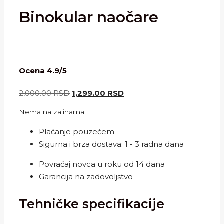
Binokular naočare
Ocena 4.9/5
Originalna
Trenutna
2,000.00
RSD
1,299.00
RSD
cena
cena
Nema na zalihama
je
je:
bila:
1,299.00 RSD.
Plaćanje pouzećem
2,000.00 RSD.
Sigurna i brza dostava: 1 - 3 radna dana
Povraćaj novca u roku od 14 dana
Garancija na zadovoljstvo
Tehničke specifikacije