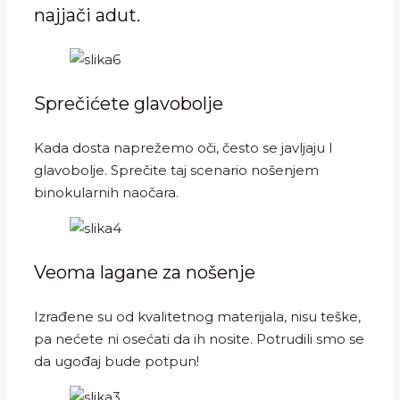
najjači adut.
Sprečićete glavobolje
Kada dosta naprežemo oči, često se javljaju I
glavobolje. Sprečite taj scenario nošenjem
binokularnih naočara.
Veoma lagane za nošenje
Izrađene su od kvalitetnog materijala, nisu teške,
pa nećete ni osećati da ih nosite. Potrudili smo se
da ugođaj bude potpun!