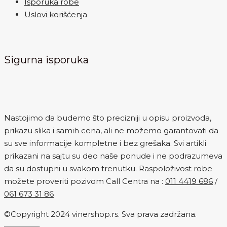
Isporuka robe
Uslovi korišćenja
Sigurna isporuka
Nastojimo da budemo što precizniji u opisu proizvoda,
prikazu slika i samih cena, ali ne možemo garantovati da
su sve informacije kompletne i bez grešaka. Svi artikli
prikazani na sajtu su deo naše ponude i ne podrazumeva
da su dostupni u svakom trenutku. Raspoloživost robe
možete proveriti pozivom Call Centra na :
011 4419 686
/
061 673 31 86
©Copyright 2024 vinershop.rs. Sva prava zadržana.