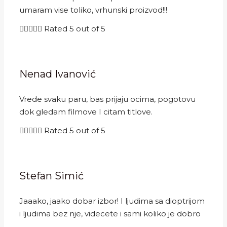
umaram vise toliko, vrhunski proizvod!!!





Rated 5 out of 5
Nenad Ivanović
Vrede svaku paru, bas prijaju ocima, pogotovu
dok gledam filmove I citam titlove.





Rated 5 out of 5
Stefan Simić
Jaaako, jaako dobar izbor! I ljudima sa dioptrijom
i ljudima bez nje, videcete i sami koliko je dobro