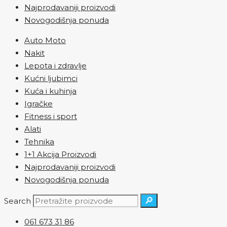
Najprodavaniji proizvodi
Novogodišnja ponuda
Auto Moto
Nakit
Lepota i zdravlje
Kućni ljubimci
Kuća i kuhinja
Igračke
Fitness i sport
Alati
Tehnika
1+1 Akcija Proizvodi
Najprodavaniji proizvodi
Novogodišnja ponuda
🔎
Search
061 673 31 86