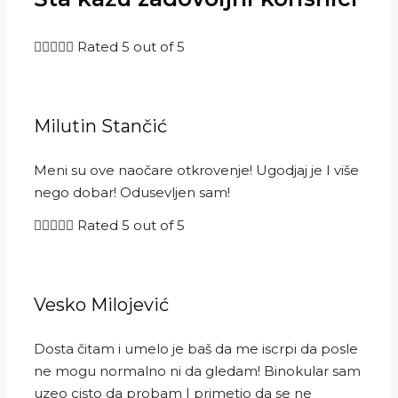





Rated 5 out of 5
Milutin Stančić
Meni su ove naočare otkrovenje! Ugodjaj je I više
nego dobar! Odusevljen sam!





Rated 5 out of 5
Vesko Milojević
Dosta čitam i umelo je baš da me iscrpi da posle
ne mogu normalno ni da gledam! Binokular sam
uzeo cisto da probam I primetio da se ne