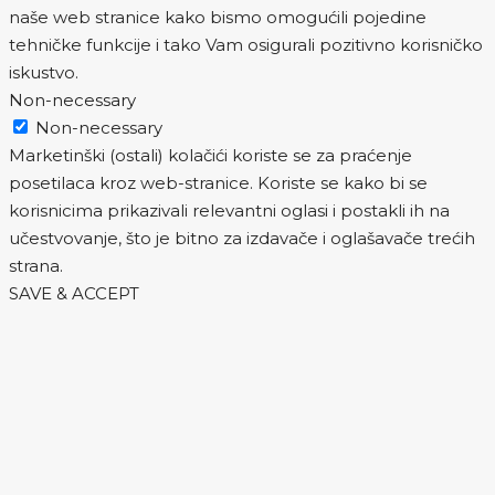
naše web stranice kako bismo omogućili pojedine
tehničke funkcije i tako Vam osigurali pozitivno korisničko
iskustvo.
Non-necessary
Non-necessary
Marketinški (ostali) kolačići koriste se za praćenje
posetilaca kroz web-stranice. Koriste se kako bi se
korisnicima prikazivali relevantni oglasi i postakli ih na
učestvovanje, što je bitno za izdavače i oglašavače trećih
strana.
SAVE & ACCEPT