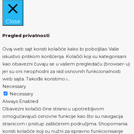
Close
Pregled privatnosti
Ovaj web sajt koristi kolačiće kako bi poboljšao Vaše
iskustvo prilikom korišćenja. Kolačići koji su kategorisani
kao obavezni čuvaju se u vašem pregledaču (browser-u)
jer su oni neophodni za rad osnovnih funkcionalnosti
web sajta. Takođe koristimo i
...
Necessary
Necessary
Always Enabled
Obavezni kolačići čine stranicu upotrebljivom
omogućavajući osnovne funkcije kao što su navigacija
stranicom i pristup zaštićenim područjima. Shopomania
koristi kolačiće koji su nužni za ispravno funkcionisanje