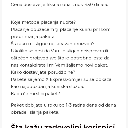
Cena dostave je fiksna i ona iznosi 450 dinara.
Koje metode plaćanja nudite?
Plaćanje pouzećem tj. plaćanje kuriru prilikom
preuzimanja paketa.
Šta ako mi stigne neispravan proizvod?
Ukoliko se desi da Vam je stigao neispravan ili
oštećen proizvod sve što je potrebno jeste da
nas kontaktirate i mi Vam šaljemo novi paket.
Kako dostavljate porudžbine?
Pakete šaljemo X Express-om jer su se pokazali
kao najpouzdanija kurirska služba.
Kada će mi stići paket?
Paket dobijate u roku od 1-3 radna dana od dana
obrade i slanja paketa.
Šta kažu zadovoljni korisnici