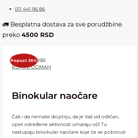
011 441 96 86
🚛 Besplatna dostava za sve porudžbine
preko
4500 RSD
Popust 35%
KUPITE ODMAH
Binokular naočare
Čak i da nemate dioptriju, da je Vaš vid odličan,
opet određene aktivnosti umaraju oči! Tu
nastupaju binokular naočare koje će se pobrinuti