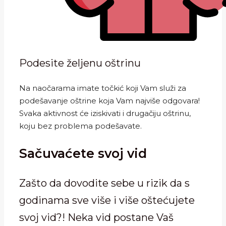
Podesite željenu oštrinu
Na naočarama imate točkić koji Vam služi za
podešavanje oštrine koja Vam najviše odgovara!
Svaka aktivnost će iziskivati i drugačiju oštrinu,
koju bez problema podešavate.
Sačuvaćete svoj vid
Zašto da dovodite sebe u rizik da s
godinama sve više i više oštećujete
svoj vid?! Neka vid postane Vaš