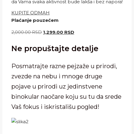
da Vama svaka aktivnost bude lakša i bez napora!
KUPITE ODMAH
Plaćanje pouzećem
Originalna
Trenutna
2,000.00
RSD
1,299.00
RSD
cena
cena
Ne propuštajte detalje
je
je:
bila:
1,299.00 RSD.
2,000.00 RSD.
Posmatrajte razne pejzaže u prirodi,
zvezde na nebu i mnoge druge
pojave u prirodi uz jedinstvene
binokular naočare koju su tu da srede
Vaš fokus i iskristališu pogled!