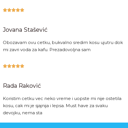





Jovana Stašević
Obozavam ovu cetku, bukvalno sredim kosu ujutru dok
mi zavri voda za kafu. Prezadovoljna sam





Rada Raković
Koristim cetku vec neko vreme i uopste mi nije ostetila
kosu, cak mi je sjajnija i lepsa. Must have za svaku
devojku, nema sta