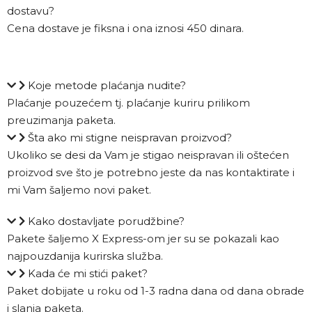
dostavu?
Cena dostave je fiksna i ona iznosi 450 dinara.
Koje metode plaćanja nudite?
Plaćanje pouzećem tj. plaćanje kuriru prilikom
preuzimanja paketa.
Šta ako mi stigne neispravan proizvod?
Ukoliko se desi da Vam je stigao neispravan ili oštećen
proizvod sve što je potrebno jeste da nas kontaktirate i
mi Vam šaljemo novi paket.
Kako dostavljate porudžbine?
Pakete šaljemo X Express-om jer su se pokazali kao
najpouzdanija kurirska služba.
Kada će mi stići paket?
Paket dobijate u roku od 1-3 radna dana od dana obrade
i slanja paketa.