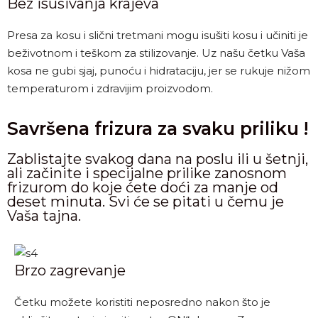
Bez isušivanja krajeva
Presa za kosu i slični tretmani mogu isušiti kosu i učiniti je
beživotnom i teškom za stilizovanje. Uz našu četku Vaša
kosa ne gubi sjaj, punoću i hidrataciju, jer se rukuje nižom
temperaturom i zdravijim proizvodom.
Savršena frizura za svaku priliku !
Zablistajte svakog dana na poslu ili u šetnji,
ali začinite i specijalne prilike zanosnom
frizurom do koje ćete doći za manje od
deset minuta. Svi će se pitati u čemu je
Vaša tajna.
Brzo zagrevanje
Četku možete koristiti neposredno nakon što je