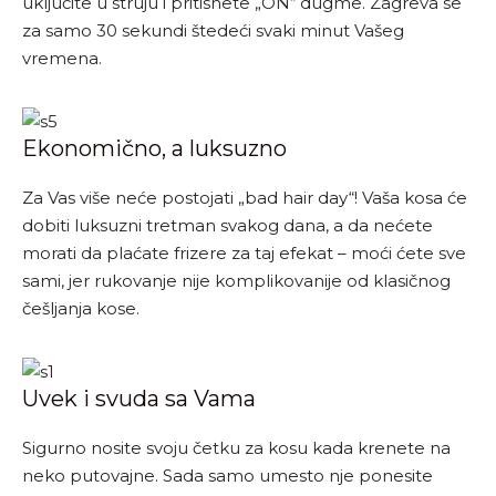
uključite u struju i pritisnete „ON“ dugme. Zagreva se
za samo 30 sekundi štedeći svaki minut Vašeg
vremena.
Ekonomično, a luksuzno
Za Vas više neće postojati „bad hair day“! Vaša kosa će
dobiti luksuzni tretman svakog dana, a da nećete
morati da plaćate frizere za taj efekat – moći ćete sve
sami, jer rukovanje nije komplikovanije od klasičnog
češljanja kose.
Uvek i svuda sa Vama
Sigurno nosite svoju četku za kosu kada krenete na
neko putovajne. Sada samo umesto nje ponesite