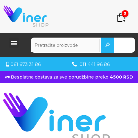
0
🔎
061 673 31 86
011 441 96 86
🚛 Besplatna dostava za sve porudžbine preko
4500 RSD