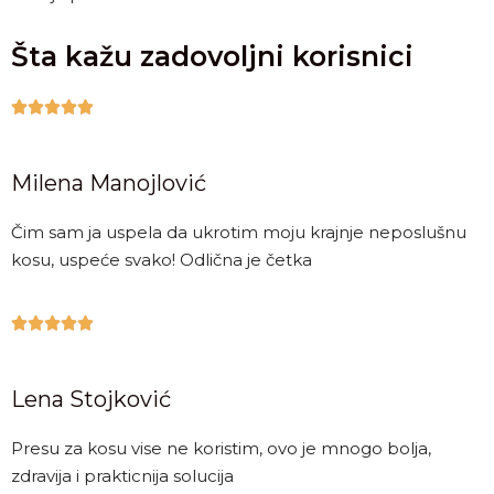
Šta kažu zadovoljni korisnici





Milena Manojlović
Čim sam ja uspela da ukrotim moju krajnje neposlušnu
kosu, uspeće svako! Odlična je četka





Lena Stojković
Presu za kosu vise ne koristim, ovo je mnogo bolja,
zdravija i prakticnija solucija