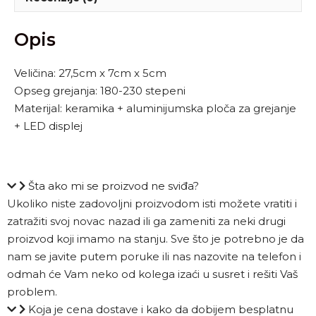
Opis
Veličina: 27,5cm x 7cm x 5cm
Opseg grejanja: 180-230 stepeni
Materijal: keramika + aluminijumska ploča za grejanje
+ LED displej
Šta ako mi se proizvod ne sviđa?
Ukoliko niste zadovoljni proizvodom isti možete vratiti i
zatražiti svoj novac nazad ili ga zameniti za neki drugi
proizvod koji imamo na stanju. Sve što je potrebno je da
nam se javite putem poruke ili nas nazovite na telefon i
odmah će Vam neko od kolega izaći u susret i rešiti Vaš
problem.
Koja je cena dostave i kako da dobijem besplatnu