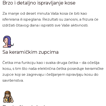
Brzo i detaljno ispravljanje kose
Za manje od deset minuta Vaša kosa će biti kao
isfenirana ili ispeglana. Rezultati su zanosni, a frizura će
izdržati čitavog dana i ispratiti sve Vaše aktivnosti.
Sa keramičkim zupcima
Četka ima funkciju kao i svaka druga četka – da očešlja
kosu, s tim što naša električna četka poseduje keramičke
zupce koji se zagrevaju i češljanjem ispravljaju kosu do
savršenstva.