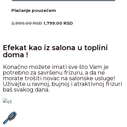
Plaćanje pouzećem
2,900.00
RSD
1,799.00
RSD
Efekat kao iz salona u toplini
doma !
Konačno možete imati sve što Vam je
potrebno za savršenu frizuru, a da ne
morate trošiti novac na salonske usluge!
Uživajte u ravnoj, bujnoj i atraktivnoj frizuri
baš svakog dana.