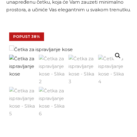
unapređenu četku, koja će Vam zauzeti minimalno
prostora, a učiniće Vas elegantnim u svakom trenutku.
POPUST 38%