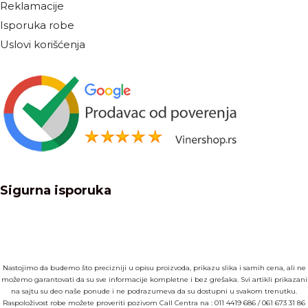
Reklamacije
Isporuka robe
Uslovi korišćenja
Sigurna isporuka
Nastojimo da budemo što precizniji u opisu proizvoda, prikazu slika i samih cena, ali ne
možemo garantovati da su sve informacije kompletne i bez grešaka. Svi artikli prikazani
na sajtu su deo naše ponude i ne podrazumeva da su dostupni u svakom trenutku.
Raspoloživost robe možete proveriti pozivom Call Centra na :
011 4419 686
/
061 673 31 86