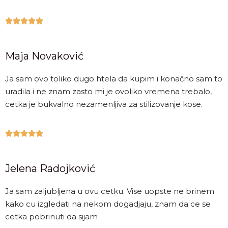





Maja Novaković
Ja sam ovo toliko dugo htela da kupim i konačno sam to
uradila i ne znam zasto mi je ovoliko vremena trebalo,
cetka je bukvalno nezamenljiva za stilizovanje kose.





Jelena Radojković
Ja sam zaljubljena u ovu cetku. Vise uopste ne brinem
kako cu izgledati na nekom dogadjaju, znam da ce se
cetka pobrinuti da sijam