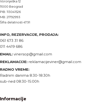
Voronješka 12
11000 Beograd
PIB: 113041526
MB: 21792993
Šifra delatnosti 47.91
INFO, REZERVACIJE, PRODAJA:
061 673 31 86
011 4419 686
EMAIL:
vinersop@gmail.com
REKLAMACIJE:
reklamacijeviner@gmail.com
RADNO VREME:
Radnim danima 8:30-18:30h
sub-ned 08:30-15:00h
Informacije