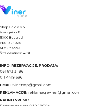
Shop Hold d.o.o.
Voronješka 12
11000 Beograd
PIB: 113041526
MB: 21792993
Šifra delatnosti 47.91
INFO, REZERVACIJE, PRODAJA:
061 673 31 86
011 4419 686
EMAIL:
vinersop@gmail.com
REKLAMACIJE:
reklamacijeviner@gmail.com
RADNO VREME:
Radnim danima 8:30-18:30h