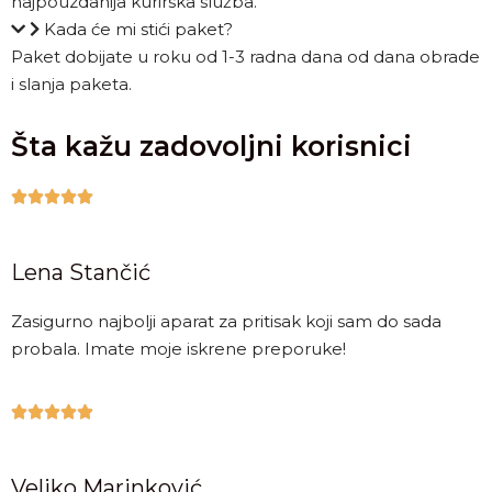
najpouzdanija kurirska služba.
Kada će mi stići paket?
Paket dobijate u roku od 1-3 radna dana od dana obrade
i slanja paketa.
Šta kažu zadovoljni korisnici





Lena Stančić
Zasigurno najbolji aparat za pritisak koji sam do sada
probala. Imate moje iskrene preporuke!





Veljko Marinković