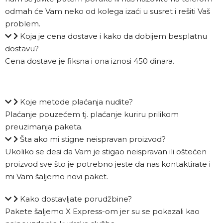
odmah će Vam neko od kolega izaći u susret i rešiti Vaš
problem.
Koja je cena dostave i kako da dobijem besplatnu
dostavu?
Cena dostave je fiksna i ona iznosi 450 dinara.
Koje metode plaćanja nudite?
Plaćanje pouzećem tj. plaćanje kuriru prilikom
preuzimanja paketa.
Šta ako mi stigne neispravan proizvod?
Ukoliko se desi da Vam je stigao neispravan ili oštećen
proizvod sve što je potrebno jeste da nas kontaktirate i
mi Vam šaljemo novi paket.
Kako dostavljate porudžbine?
Pakete šaljemo X Express-om jer su se pokazali kao