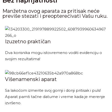
Bez naprijatnosti
Manžetna ovog aparata za pritisak neće
previše stezati i preopterećivati Vašu ruku.
Izuzetno praktičan
Dva korisnika mogu istovremeno voditi evidenciju o
svojim rezultatima!
Višenamenski aparat
Sa lakoćom izmerite svoj gornji i donji pritisak i puls!
Aparat pamti tačne datume i vreme kada je merenje
izvršeno.