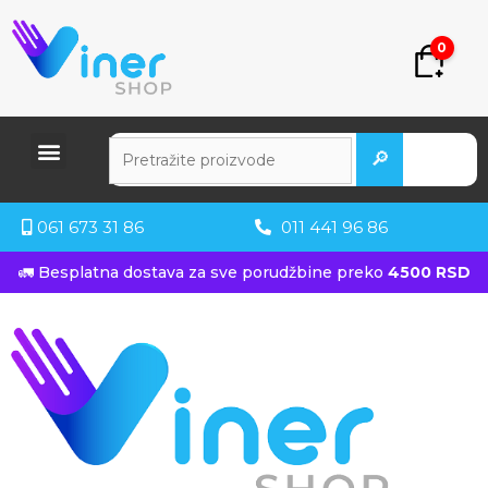
0
🔎
061 673 31 86
011 441 96 86
🚛 Besplatna dostava za sve porudžbine preko
4500 RSD