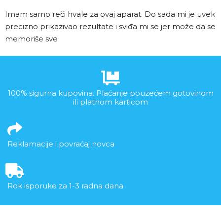
Imam samo reči hvale za ovaj aparat. Do sada mi je uvek
precizno prikazivao rezultate i sviđa mi se jer može da se
memoriše sve
100% sigurna kupovina. Plaćanje pouzećem gotovinom
ili platnom karticom
Reklamacije i povraćaj novca
Rok isporuke za 1-3 radna dana