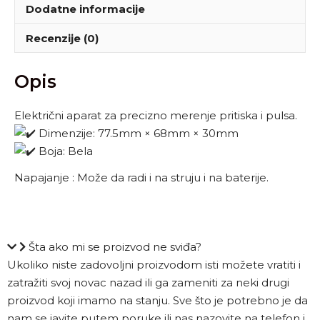
Dodatne informacije
Recenzije (0)
Opis
Električni aparat za precizno merenje pritiska i pulsa.
Dimenzije: 77.5mm × 68mm × 30mm
Boja: Bela
Napajanje : Može da radi i na struju i na baterije.
Šta ako mi se proizvod ne sviđa?
Ukoliko niste zadovoljni proizvodom isti možete vratiti i
zatražiti svoj novac nazad ili ga zameniti za neki drugi
proizvod koji imamo na stanju. Sve što je potrebno je da
nam se javite putem poruke ili nas nazovite na telefon i