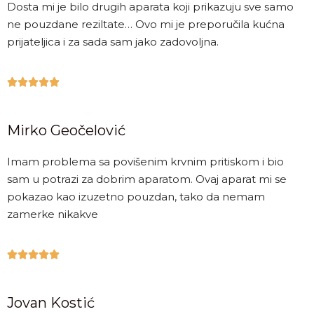
Dosta mi je bilo drugih aparata koji prikazuju sve samo
ne pouzdane reziltate… Ovo mi je preporučila kućna
prijateljica i za sada sam jako zadovoljna.





Mirko Geočelović
Imam problema sa povišenim krvnim pritiskom i bio
sam u potrazi za dobrim aparatom. Ovaj aparat mi se
pokazao kao izuzetno pouzdan, tako da nemam
zamerke nikakve





Jovan Kostić