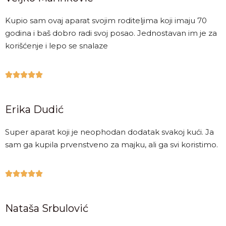
Kupio sam ovaj aparat svojim roditeljima koji imaju 70
godina i baš dobro radi svoj posao. Jednostavan im je za
korišćenje i lepo se snalaze





Erika Dudić
Super aparat koji je neophodan dodatak svakoj kući. Ja
sam ga kupila prvenstveno za majku, ali ga svi koristimo.





Nataša Srbulović