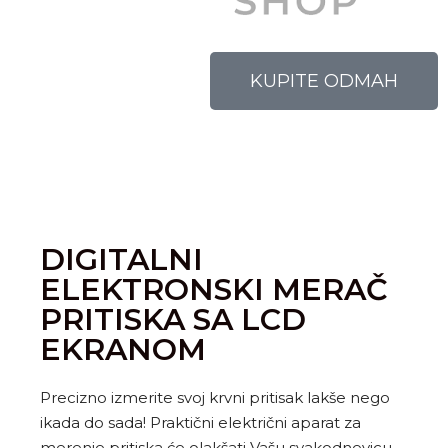
KUPITE ODMAH
DIGITALNI
ELEKTRONSKI MERAČ
PRITISKA SA LCD
EKRANOM
Precizno izmerite svoj krvni pritisak lakše nego
ikada do sada! Praktični električni aparat za
merenje pritiska će olakšati Vašu svakodnevicu.