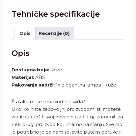
Tehničke specifikacije
Opis
Recenzije (0)
Opis
Dostupna boja:
Roze
Materijal:
ABS
Pakovanje sadrži:
1x elegantna lampa – ruže
Šta ako mi se proizvod ne sviđa?
Ukoliko niste zadovoljni proizvodom isti možete
vratiti i zatražiti svoj novac nazad ili ga zameniti za
neki drugi proizvod koji imamo na stanju. Sve što
je potrebno je da nam se javite putem poruke ili