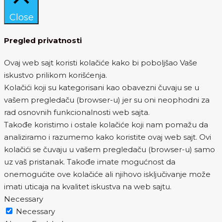
Close
Pregled privatnosti
Ovaj web sajt koristi kolačiće kako bi poboljšao Vaše
iskustvo prilikom korišćenja.
Kolačići koji su kategorisani kao obavezni čuvaju se u
vašem pregledaču (browser-u) jer su oni neophodni za
rad osnovnih funkcionalnosti web sajta.
Takođe koristimo i ostale kolačiće koji nam pomažu da
analiziramo i razumemo kako koristite ovaj web sajt. Ovi
kolačići se čuvaju u vašem pregledaču (browser-u) samo
uz vaš pristanak. Takođe imate mogućnost da
onemogućite ove kolačiće ali njihovo isključivanje može
imati uticaja na kvalitet iskustva na web sajtu.
Necessary
Necessary