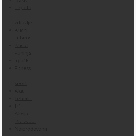
Lepota
i
zdravlje
Kućni
ljubimci
Kuća i
kuhinja
Igračke
Fitness
i
sport
Alati
Tehnika
1+1
Akcija
Proizvodi
Najprodavaniji