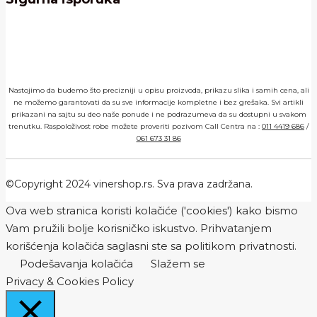
Nastojimo da budemo što precizniji u opisu proizvoda, prikazu slika i samih cena, ali
ne možemo garantovati da su sve informacije kompletne i bez grešaka. Svi artikli
prikazani na sajtu su deo naše ponude i ne podrazumeva da su dostupni u svakom
trenutku. Raspoloživost robe možete proveriti pozivom Call Centra na :
011 4419 686
/
061 673 31 86
©Copyright 2024 vinershop.rs. Sva prava zadržana.
Ova web stranica koristi kolačiće ('cookies') kako bismo
Vam pružili bolje korisničko iskustvo. Prihvatanjem
korišćenja kolačića saglasni ste sa politikom privatnosti.
Podešavanja kolačića
Slažem se
Privacy & Cookies Policy