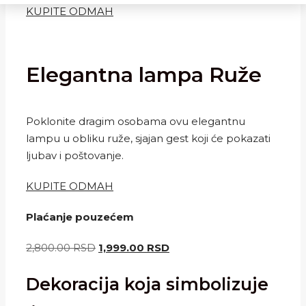
KUPITE ODMAH
Elegantna lampa Ruže
Poklonite dragim osobama ovu elegantnu
lampu u obliku ruže, sjajan gest koji će pokazati
ljubav i poštovanje.
KUPITE ODMAH
Plaćanje pouzećem
Originalna
Trenutna
2,800.00
RSD
1,999.00
RSD
cena
cena
Dekoracija koja simbolizuje
je
je:
bila:
1,999.00 RSD.