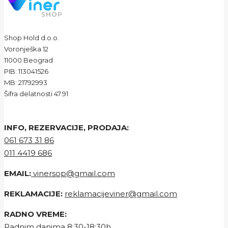
Shop Hold d.o.o.
Voronješka 12
11000 Beograd
PIB: 113041526
MB: 21792993
Šifra delatnosti 47.91
INFO, REZERVACIJE, PRODAJA:
061 673 31 86
011 4419 686
EMAIL:
vinersop@gmail.com
REKLAMACIJE:
reklamacijeviner@gmail.com
RADNO VREME:
Radnim danima 8:30-18:30h