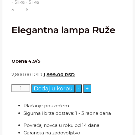
Elegantna lampa Ruže
Ocena 4.9/5
Originalna
Trenutna
2,800.00
RSD
1,999.00
RSD
cena
cena
Elegantna
Dodaj u korpu
-
+
je
je:
lampa
bila:
1,999.00 RSD.
Ruže
2,800.00 RSD.
Plaćanje pouzećem
količina
Sigurna i brza dostava: 1 - 3 radna dana
Povraćaj novca u roku od 14 dana
Garancija na zadovoljstvo