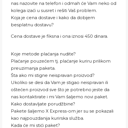
nas nazovite na telefon i odmah će Vam neko od
kolega izaći u susret i rešiti Vaš problem.
Koja je cena dostave i kako da dobijem
besplatnu dostavu?
Cena dostave je fiksna i ona iznosi 450 dinara.
Koje metode plaćanja nudite?
Plaćanje pouzećem tj. plaćanje kuriru prilikom
preuzimanja paketa.
Šta ako mi stigne neispravan proizvod?
Ukoliko se desi da Vam je stigao neispravan ili
oštećen proizvod sve što je potrebno jeste da
nas kontaktirate i mi Vam šaljemo novi paket.
Kako dostavljate porudžbine?
Pakete šaljemo X Express-om jer su se pokazali
kao najpouzdanija kurirska služba.
Kada će mi stići paket?