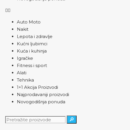
Auto Moto
Nakit
Lepota i zdravlje
Kućni ljubimci
Kuća i kuhinja
Igračke
Fitness i sport
Alati
Tehnika
1+1 Akcija Proizvodi
Najprodavaniji proizvodi
Novogodišnja ponuda
🔎