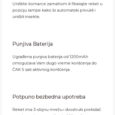
Uništite komarce zamahom ili fiksirajte reket u
poziciju lampe kako bi automatski privukli i
uništili insekte.
Punjiva Baterija
Ugrađena punjiva baterija od 1200mAh
omogućava Vam dugo vreme korišćenja do
ČAK 5 sati aktivnog korišćenja.
Potpuno bezbedna upotreba
Reket ima 3-slojnu mrežu i dvostruki prekidač