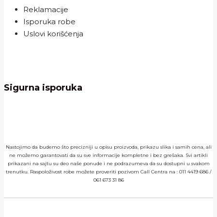
Reklamacije
Isporuka robe
Uslovi korišćenja
Sigurna isporuka
Nastojimo da budemo što precizniji u opisu proizvoda, prikazu slika i samih cena, ali
ne možemo garantovati da su sve informacije kompletne i bez grešaka. Svi artikli
prikazani na sajtu su deo naše ponude i ne podrazumeva da su dostupni u svakom
trenutku. Raspoloživost robe možete proveriti pozivom Call Centra na :
011 4419 686
/
061 673 31 86