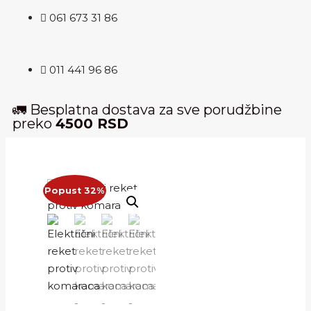
061 673 31 86
011 441 96 86
🚛 Besplatna dostava za sve porudžbine
preko
4500 RSD
Popust 32%