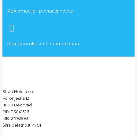
Reklamacije i povraćaj novca
Rok isporuke za 1-3 radna dana
Shop Hold d.o.o.
Voronješka 12
11000 Beograd
PIB: 113041526
MB: 21792993
Šifra delatnosti 47.91