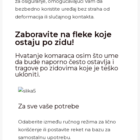
za osiguranje, omogućavajući Vam da
bezbedno koristite uređaj bez straha od
deformacija ili slučajnog kontakta.
Zaboravite na fleke koje
ostaju po zidu!
Hvatanje komaraca osim što ume
da bude naporno često ostavlja i
tragove po zidovima koje je teško
ukloniti.
Za sve vaše potrebe
Odaberite između ručnog režima za lično
korišćenje ili postavite reket na bazu za
samostalnu upotrebu.