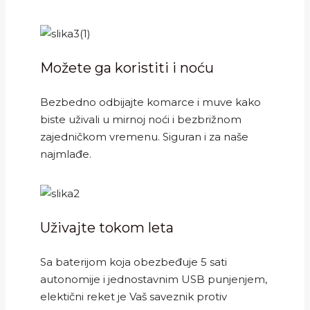
Možete ga koristiti i noću
Bezbedno odbijajte komarce i muve kako
biste uživali u mirnoj noći i bezbrižnom
zajedničkom vremenu. Siguran i za naše
najmlađe.
Uživajte tokom leta
Sa baterijom koja obezbeđuje 5 sati
autonomije i jednostavnim USB punjenjem,
elektični reket je Vaš saveznik protiv