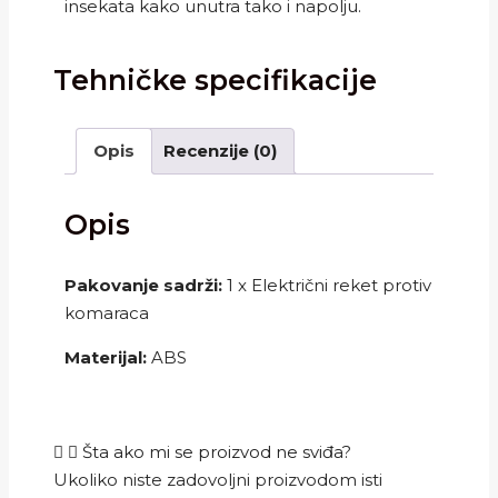
insekata kako unutra tako i napolju.
Tehničke specifikacije
Opis
Recenzije (0)
Opis
Pakovanje sadrži:
1 x Električni reket protiv
komaraca
Materijal:
ABS
Šta ako mi se proizvod ne sviđa?
Ukoliko niste zadovoljni proizvodom isti