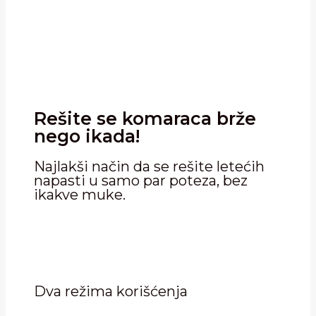
Rešite se komaraca brže
nego ikada!
Najlakši način da se rešite letećih
napasti u samo par poteza, bez
ikakve muke.
Dva režima korišćenja