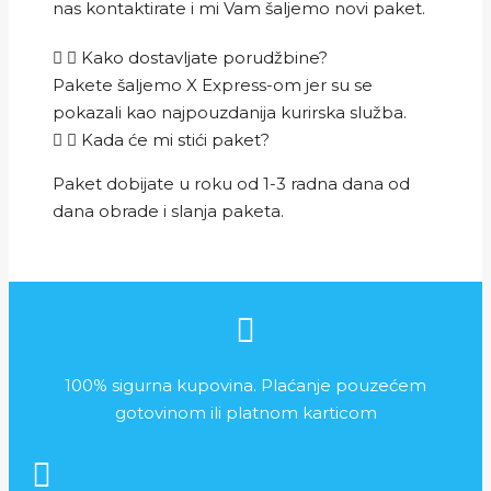
nas kontaktirate i mi Vam šaljemo novi paket.
Kako dostavljate porudžbine?
Pakete šaljemo X Express-om jer su se
pokazali kao najpouzdanija kurirska služba.
Kada će mi stići paket?
Paket dobijate u roku od 1-3 radna dana od
dana obrade i slanja paketa.
100% sigurna kupovina. Plaćanje pouzećem
gotovinom ili platnom karticom