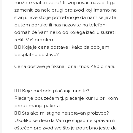
možete vratiti i zatražiti svoj novac nazad ili ga
zameniti za neki drugi proizvod koji imamo na
stanju. Sve što je potrebno je da nam se javite
putem poruke ili nas nazovite na telefon i
odmah će Vam neko od kolega izaći u susret i
rešiti Vaš problem.
Koja je cena dostave i kako da dobijem
besplatnu dostavu?
Cena dostave je fiksna i ona iznosi 450 dinara.
Koje metode plaćanja nudite?
Plaćanje pouzećem tj. plaćanje kuriru prilikom
preuzimanja paketa.
Šta ako mi stigne neispravan proizvod?
Ukoliko se desi da Vam je stigao neispravan ili
oštećen proizvod sve što je potrebno jeste da