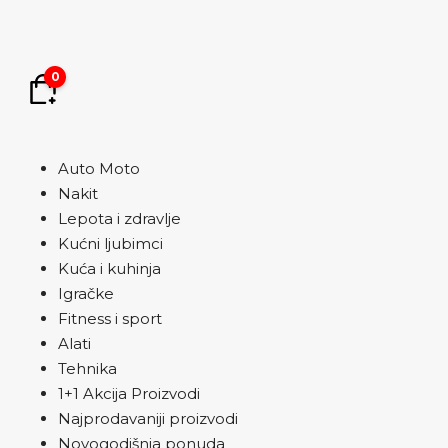
0
Auto Moto
Nakit
Lepota i zdravlje
Kućni ljubimci
Kuća i kuhinja
Igračke
Fitness i sport
Alati
Tehnika
1+1 Akcija Proizvodi
Najprodavaniji proizvodi
Novogodišnja ponuda