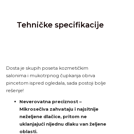
Tehničke specifikacije
Dosta je skupih poseta kozmetičkim
salonima i mukotrpnog čupkanja obrva
pincetom ispred ogledala, sada postoji bolje
rešenje!
Neverovatna preciznost –
Mikrosečiva zahvataju i najsitnije
neželjene dlačice, pritom ne
uklanjajući nijednu dlaku van željene
oblasti.