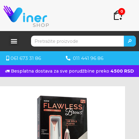
0
🔎
061 673 31 86
011 441 96 86
🚛 Besplatna dostava za sve porudžbine preko
4500 RSD
KUPITE ODMAH