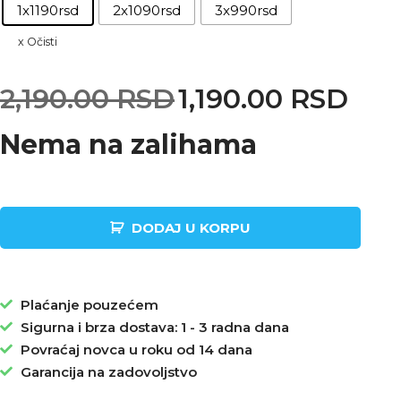
1x1190rsd
2x1090rsd
3x990rsd
Očisti
2,190.00
RSD
1,190.00
RSD
Nema na zalihama
DODAJ U KORPU
Plaćanje pouzećem
Sigurna i brza dostava: 1 - 3 radna dana
Povraćaj novca u roku od 14 dana
Garancija na zadovoljstvo