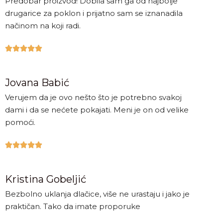
Predobar proizvod! Dobila sam ga od najbolje
drugarice za poklon i prijatno sam se iznanadila
načinom na koji radi.





Jovana Babić
Verujem da je ovo nešto što je potrebno svakoj
dami i da se nećete pokajati. Meni je on od velike
pomoći.





Kristina Gobeljić
Bezbolno uklanja dlačice, više ne urastaju i jako je
praktičan. Tako da imate proporuke