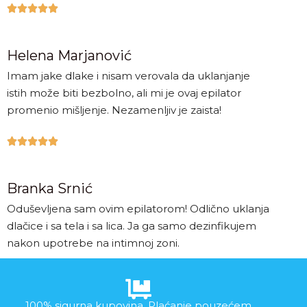





Helena Marjanović
Imam jake dlake i nisam verovala da uklanjanje
istih može biti bezbolno, ali mi je ovaj epilator
promenio mišljenje. Nezamenljiv je zaista!





Branka Srnić
Oduševljena sam ovim epilatorom! Odlično uklanja
dlačice i sa tela i sa lica. Ja ga samo dezinfikujem
nakon upotrebe na intimnoj zoni.
100% sigurna kupovina. Plaćanje pouzećem