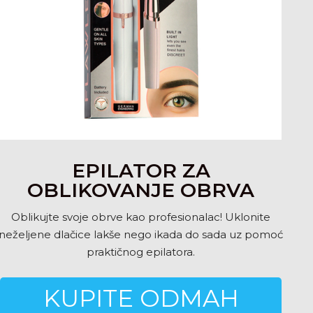
EPILATOR ZA
OBLIKOVANJE OBRVA
Oblikujte svoje obrve kao profesionalac! Uklonite
neželjene dlačice lakše nego ikada do sada uz pomoć
praktičnog epilatora.
KUPITE ODMAH