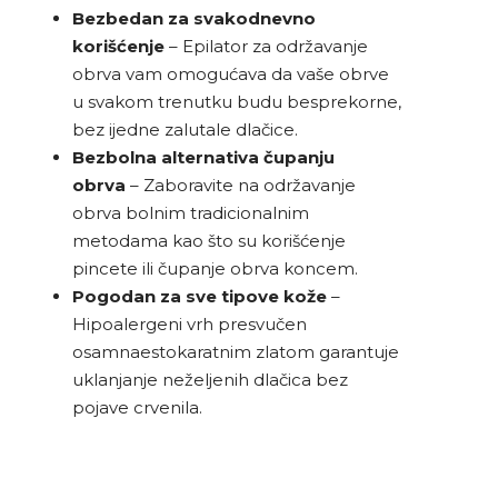
Bezbedan za svakodnevno
korišćenje
– Epilator za održavanje
obrva vam omogućava da vaše obrve
u svakom trenutku budu besprekorne,
bez ijedne zalutale dlačice.
Bezbolna alternativa čupanju
obrva
– Zaboravite na održavanje
obrva bolnim tradicionalnim
metodama kao što su korišćenje
pincete ili čupanje obrva koncem.
Pogodan za sve tipove kože
–
Hipoalergeni vrh presvučen
osamnaestokaratnim zlatom garantuje
uklanjanje neželjenih dlačica bez
pojave crvenila.