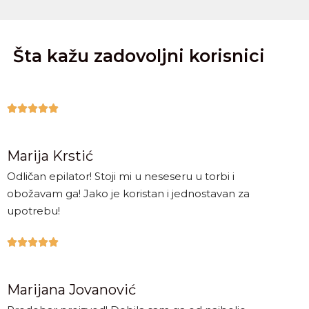
Šta kažu zadovoljni korisnici





Marija Krstić
Odličan epilator! Stoji mi u neseseru u torbi i
obožavam ga! Jako je koristan i jednostavan za
upotrebu!





Marijana Jovanović