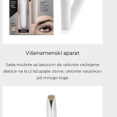
Višenamenski aparat
Sada možete sa lakoćom da uklonite neželjene
dlačice na licu! Isčupajte obrve, uklonite nausnice i
još mnogo toga.