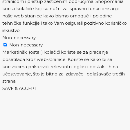
stranicom i pristup zaštićenim područjima. Shopomania
koristi kolačiće koji su nužni za ispravno funkcionisanje
naše web stranice kako bismo omogućili pojedine
tehničke funkcije i tako Vam osigurali pozitivno korisničko
iskustvo.
Non-necessary
Non-necessary
Marketinški (ostali) kolačići koriste se za praćenje
posetilaca kroz web-stranice. Koriste se kako bi se
korisnicima prikazivali relevantni oglasi i postakli ih na
učestvovanje, što je bitno za izdavače i oglašavače trećih
strana.
SAVE & ACCEPT