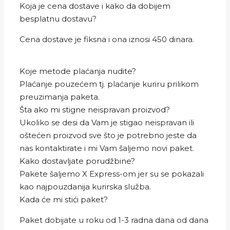
Koja je cena dostave i kako da dobijem
besplatnu dostavu?
Cena dostave je fiksna i ona iznosi 450 dinara.
Koje metode plaćanja nudite?
Plaćanje pouzećem tj. plaćanje kuriru prilikom
preuzimanja paketa.
Šta ako mi stigne neispravan proizvod?
Ukoliko se desi da Vam je stigao neispravan ili
oštećen proizvod sve što je potrebno jeste da
nas kontaktirate i mi Vam šaljemo novi paket.
Kako dostavljate porudžbine?
Pakete šaljemo X Express-om jer su se pokazali
kao najpouzdanija kurirska služba.
Kada će mi stići paket?
Paket dobijate u roku od 1-3 radna dana od dana