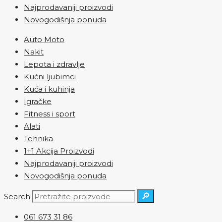
Najprodavaniji proizvodi
Novogodišnja ponuda
Auto Moto
Nakit
Lepota i zdravlje
Kućni ljubimci
Kuća i kuhinja
Igračke
Fitness i sport
Alati
Tehnika
1+1 Akcija Proizvodi
Najprodavaniji proizvodi
Novogodišnja ponuda
🔎
Search
061 673 31 86