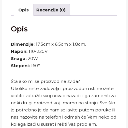
Opis
Recenzije (0)
Opis
Dimenzije:
17.5cm x 6.5cm x 1.8cm.
Napon:
110-220V
Snaga:
20W
Stepeni:
160°
Šta ako mi se proizvod ne sviđa?
Ukoliko niste zadovoljni proizvodom isti možete
vratiti i zatražiti svoj novac nazad ili ga zameniti za
neki drugi proizvod koji imamo na stanju. Sve što
je potrebno je da nam se javite putem poruke ili
nas nazovite na telefon i odmah će Vam neko od
kolega izaći u susret i rešiti Vaš problem.