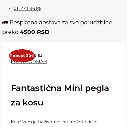
011 441 96 86
🚛 Besplatna dostava za sve porudžbine
preko
4500 RSD
Popust 30%
KUPITE ODMAH
Fantastična Mini pegla
za kosu
Kosa Vam je beživotna i ne možete da je