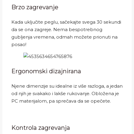
Brzo zagrevanje
Kada uključite peglu, sačekajte svega 30 sekundi
da se ona zagreje. Nema bespotrebnog
gubljenja vremena, odmah možete prionuti na
posao!
Ergonomski dizajnirana
Njene dimenzije su idealne iz više razloga, a jedan
od njih je svakako i lakše rukovanje. Obložena je
PC materijalom, pa sprečava da se opečete.
Kontrola zagrevanja