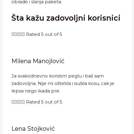
obrade i slanja paketa.
Šta kažu zadovoljni korisnici





Rated 5 out of 5
Milena Manojlović
Ja svakodnevno koristim peglu i baš sam
zadovoljna. Nije mi oštetila i isušila kosu, cak je
lepsa nego ikada pre.





Rated 5 out of 5
Lena Stojković