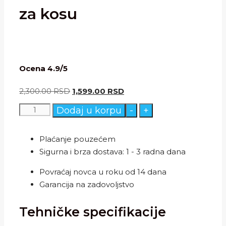
za kosu
Ocena 4.9/5
Originalna
Trenutna
2,300.00
RSD
1,599.00
RSD
cena
cena
Fantastična
Dodaj u korpu
-
+
je
je:
Mini
bila:
1,599.00 RSD.
pegla
Plaćanje pouzećem
2,300.00 RSD.
za
Sigurna i brza dostava: 1 - 3 radna dana
kosu
Povraćaj novca u roku od 14 dana
količina
Garancija na zadovoljstvo
Tehničke specifikacije