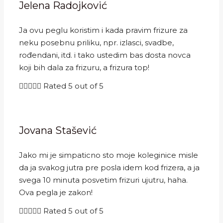
Jelena Radojković
Ja ovu peglu koristim i kada pravim frizure za
neku posebnu priliku, npr. izlasci, svadbe,
rođendani, itd. i tako ustedim bas dosta novca
koji bih dala za frizuru, a frizura top!





Rated 5 out of 5
Jovana Stašević
Jako mi je simpaticno sto moje koleginice misle
da ja svakog jutra pre posla idem kod frizera, a ja
svega 10 minuta posvetim frizuri ujutru, haha.
Ova pegla je zakon!





Rated 5 out of 5