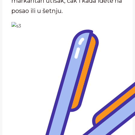
markantan utisak, čak i kada idete na
posao ili u šetnju.