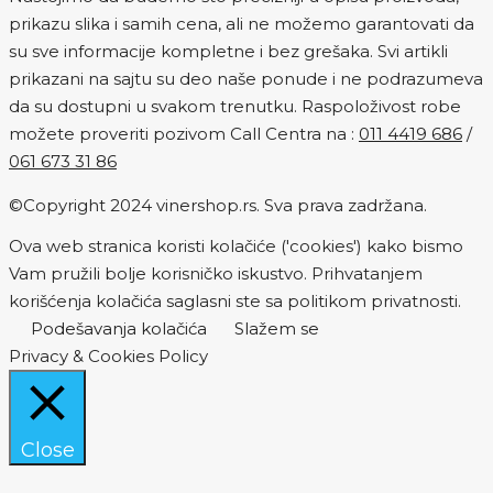
prikazu slika i samih cena, ali ne možemo garantovati da
su sve informacije kompletne i bez grešaka. Svi artikli
prikazani na sajtu su deo naše ponude i ne podrazumeva
da su dostupni u svakom trenutku. Raspoloživost robe
možete proveriti pozivom Call Centra na :
011 4419 686
/
061 673 31 86
©Copyright 2024 vinershop.rs. Sva prava zadržana.
Ova web stranica koristi kolačiće ('cookies') kako bismo
Vam pružili bolje korisničko iskustvo. Prihvatanjem
korišćenja kolačića saglasni ste sa politikom privatnosti.
Podešavanja kolačića
Slažem se
Privacy & Cookies Policy
Close