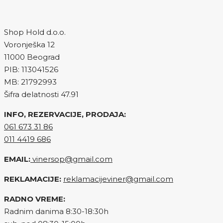
Shop Hold d.o.o.
Voronješka 12
11000 Beograd
PIB: 113041526
MB: 21792993
Šifra delatnosti 47.91
INFO, REZERVACIJE, PRODAJA:
061 673 31 86
011 4419 686
EMAIL:
vinersop@gmail.com
REKLAMACIJE:
reklamacijeviner@gmail.com
RADNO VREME:
Radnim danima 8:30-18:30h