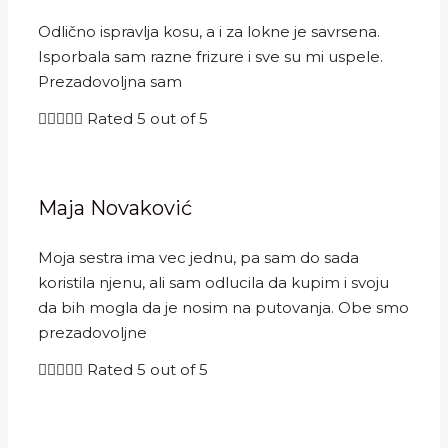
Odlično ispravlja kosu, a i za lokne je savrsena.
Isporbala sam razne frizure i sve su mi uspele.
Prezadovoljna sam





Rated 5 out of 5
Maja Novaković
Moja sestra ima vec jednu, pa sam do sada
koristila njenu, ali sam odlucila da kupim i svoju
da bih mogla da je nosim na putovanja. Obe smo
prezadovoljne





Rated 5 out of 5