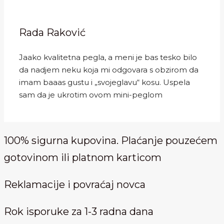
Rada Raković
Jaako kvalitetna pegla, a meni je bas tesko bilo
da nadjem neku koja mi odgovara s obzirom da
imam baaas gustu i „svojeglavu“ kosu. Uspela
sam da je ukrotim ovom mini-peglom
100% sigurna kupovina. Plaćanje pouzećem
gotovinom ili platnom karticom
Reklamacije i povraćaj novca
Rok isporuke za 1-3 radna dana