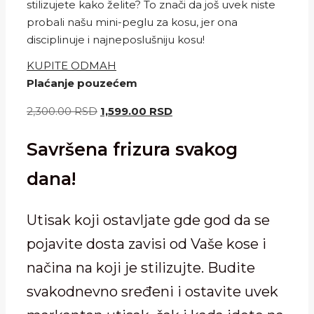
stilizujete kako želite? To znači da još uvek niste
probali našu mini-peglu za kosu, jer ona
disciplinuje i najneposlušniju kosu!
KUPITE ODMAH
Plaćanje pouzećem
Originalna
Trenutna
2,300.00
RSD
1,599.00
RSD
cena
cena
Savršena frizura svakog
je
je:
bila:
1,599.00 RSD.
dana!
2,300.00 RSD.
Utisak koji ostavljate gde god da se
pojavite dosta zavisi od Vaše kose i
načina na koji je stilizujte. Budite
svakodnevno sređeni i ostavite uvek