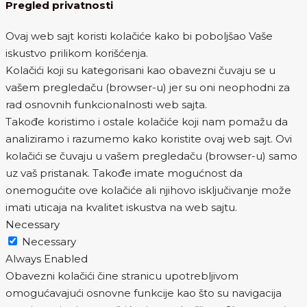
Pregled privatnosti
Ovaj web sajt koristi kolačiće kako bi poboljšao Vaše
iskustvo prilikom korišćenja.
Kolačići koji su kategorisani kao obavezni čuvaju se u
vašem pregledaču (browser-u) jer su oni neophodni za
rad osnovnih funkcionalnosti web sajta.
Takođe koristimo i ostale kolačiće koji nam pomažu da
analiziramo i razumemo kako koristite ovaj web sajt. Ovi
kolačići se čuvaju u vašem pregledaču (browser-u) samo
uz vaš pristanak. Takođe imate mogućnost da
onemogućite ove kolačiće ali njihovo isključivanje može
imati uticaja na kvalitet iskustva na web sajtu.
Necessary
Necessary
Always Enabled
Obavezni kolačići čine stranicu upotrebljivom
omogućavajući osnovne funkcije kao što su navigacija