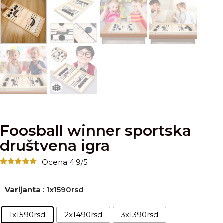
Foosball winner sportska
društvena igra
Ocena 4.9/5
Varijanta
: 1x1590rsd
1x1590rsd
2x1490rsd
3x1390rsd