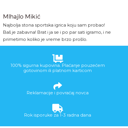
MIhajlo Mikić
Najbolja stona sportska igrica koju sam probao!
Baš je zabavna! Brat i ja se i po par sati igramo, i ne
primetimo koliko je vreme brzo prošlo.
100% sigurna kupovina. Plaćanje pouzećem
gotovinom ili platnom karticom
Reklamacije i povraćaj novca
Rok isporuke za 1-3 radna dana