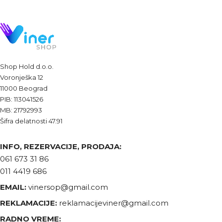
Shop Hold d.o.o.
Voronješka 12
11000 Beograd
PIB: 113041526
MB: 21792993
Šifra delatnosti 47.91
INFO, REZERVACIJE, PRODAJA:
061 673 31 86
011 4419 686
EMAIL:
vinersop@gmail.com
REKLAMACIJE:
reklamacijeviner@gmail.com
RADNO VREME: