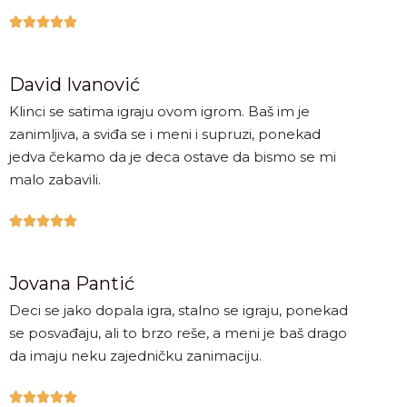





David Ivanović
Klinci se satima igraju ovom igrom. Baš im je
zanimljiva, a sviđa se i meni i supruzi, ponekad
jedva čekamo da je deca ostave da bismo se mi
malo zabavili.





Jovana Pantić
Deci se jako dopala igra, stalno se igraju, ponekad
se posvađaju, ali to brzo reše, a meni je baš drago
da imaju neku zajedničku zanimaciju.




