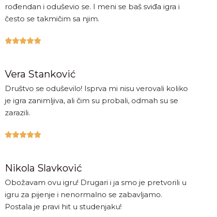
rođendan i oduševio se. I meni se baš sviđa igra i
često se takmičim sa njim.





Vera Stanković
Društvo se oduševilo! Isprva mi nisu verovali koliko
je igra zanimljiva, ali čim su probali, odmah su se
zarazili.





Nikola Slavković
Obožavam ovu igru! Drugari i ja smo je pretvorili u
igru za pijenje i nenormalno se zabavljamo.
Postala je pravi hit u studenjaku!