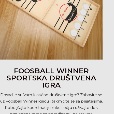
FOOSBALL WINNER
SPORTSKA DRUŠTVENA
IGRA
Dosadile su Vam klasične društvene igre? Zabavite se
uz Foosball Winner igricu i takmičite se sa prijateljima.
Poboljšajte koordinaciju ruku i očiju i uživajte dok
provodite vreme sa porodicom i prijatejima!