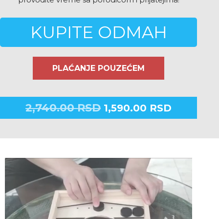
KUPITE ODMAH
PLAĆANJE POUZEĆEM
2,740.00
RSD
1,590.00
RSD