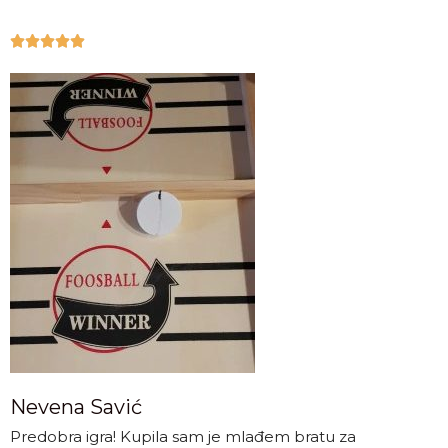





Nevena Savić
Predobra igra! Kupila sam je mlađem bratu za