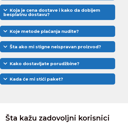
Koja je cena dostave i kako da dobijem
besplatnu dostavu?
Koje metode plaćanja nudite?
Šta ako mi stigne neispravan proizvod?
Kako dostavljate porudžbine?
Kada će mi stići paket?
Šta kažu zadovoljni korisnici