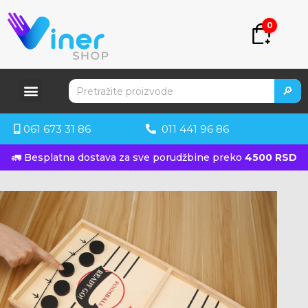
0
🔎
061 673 31 86
011 441 96 86
🚛 Besplatna dostava za sve porudžbine preko
4500 RSD
KUPITE ODMAH