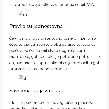
usresredite svoje reflekse, i pobeda će biti Vaša.
Pravila su jednostavna
Čak i da prvi put igrate ovu igru, ne brinite, brzo
ćete se uigrati. Sve što treba da uradite jeste da
palčevima čvrsto pritiskate dugmiće kojima
branite svoj gol. Isto tako je potrebno potruditi se
da jako udarite loptu kako biste je prebacili u gol
protivnika i time odneli pobedu.
Savršena ideja za poklon
Idealan poklon tokom novogodišnjih praznika,
rođendana, ili drugih specijalnih događaja.