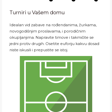
Turniri u Vašem domu
Idealan vid zabave na rođendanima, žurkama,
novogodišnjim proslavama, i porodičnim
okupljanjima. Napravite timove i takmičite se
jedni protiv drugih. Osetite euforiju kakvu dosad
niste iskusili i prepustite se istoj.