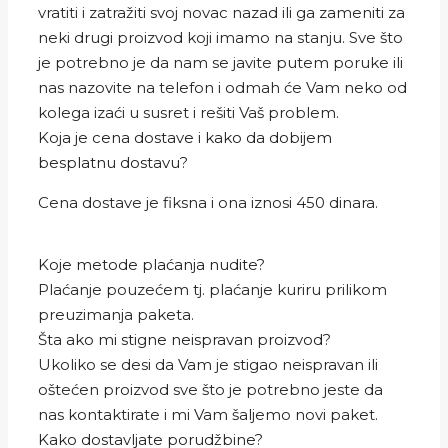
vratiti i zatražiti svoj novac nazad ili ga zameniti za
neki drugi proizvod koji imamo na stanju. Sve što
je potrebno je da nam se javite putem poruke ili
nas nazovite na telefon i odmah će Vam neko od
kolega izaći u susret i rešiti Vaš problem.
Koja je cena dostave i kako da dobijem
besplatnu dostavu?
Cena dostave je fiksna i ona iznosi 450 dinara.
Koje metode plaćanja nudite?
Plaćanje pouzećem tj. plaćanje kuriru prilikom
preuzimanja paketa.
Šta ako mi stigne neispravan proizvod?
Ukoliko se desi da Vam je stigao neispravan ili
oštećen proizvod sve što je potrebno jeste da
nas kontaktirate i mi Vam šaljemo novi paket.
Kako dostavljate porudžbine?