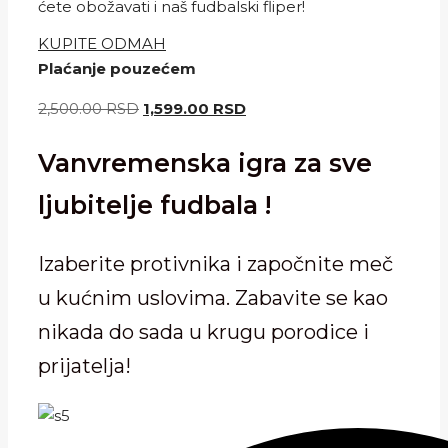
ćete obožavati i naš fudbalski fliper!
KUPITE ODMAH
Plaćanje pouzećem
Originalna
Trenutna
2,500.00
RSD
1,599.00
RSD
cena
cena
Vanvremenska igra za sve
je
je:
bila:
1,599.00 RSD.
ljubitelje fudbala !
2,500.00 RSD.
Izaberite protivnika i započnite meč
u kućnim uslovima. Zabavite se kao
nikada do sada u krugu porodice i
prijatelja!