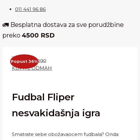
011 441 96 86
🚛 Besplatna dostava za sve porudžbine
preko
4500 RSD
Popust 36%
KUPITE ODMAH
Fudbal Fliper
nesvakidašnja igra
Smatrate sebe obožavaocem fudbala? Onda