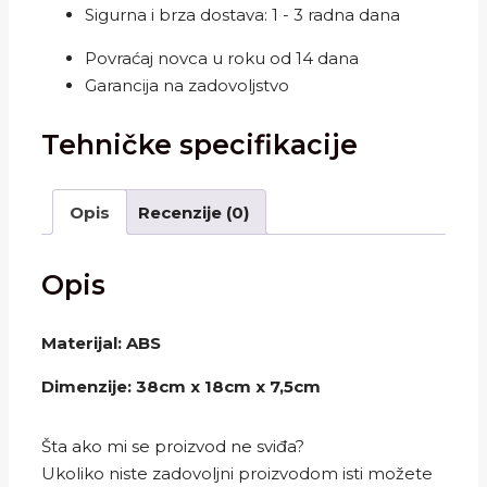
nesvakidašnja
Sigurna i brza dostava: 1 - 3 radna dana
igra
Povraćaj novca u roku od 14 dana
količina
Garancija na zadovoljstvo
Tehničke specifikacije
Opis
Recenzije (0)
Opis
Materijal: ABS
Dimenzije: 38cm x 18cm x 7,5cm
Šta ako mi se proizvod ne sviđa?
Ukoliko niste zadovoljni proizvodom isti možete