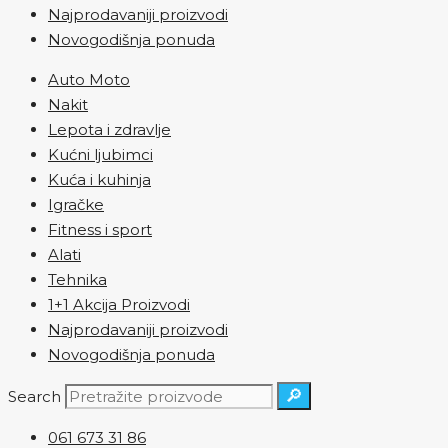
Najprodavaniji proizvodi
Novogodišnja ponuda
Auto Moto
Nakit
Lepota i zdravlje
Kućni ljubimci
Kuća i kuhinja
Igračke
Fitness i sport
Alati
Tehnika
1+1 Akcija Proizvodi
Najprodavaniji proizvodi
Novogodišnja ponuda
🔎
Search
061 673 31 86