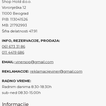
Shop Hold d.o.o.
Voronješka 12
11000 Beograd
PIB: 113041526
MB: 21792993
Šifra delatnosti 47.91
INFO, REZERVACIJE, PRODAJA:
061 673 31 86
011 4419 686
EMAIL:
vinersop@gmail.com
REKLAMACIJE:
reklamacijeviner@gmail.com
RADNO VREME:
Radnim danima 8:30-18:30h
sub-ned 08:30-15:00h
Informacije