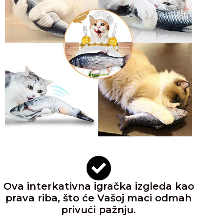
Ova interkativna igračka izgleda kao
prava riba, što će Vašoj maci odmah
privući pažnju.