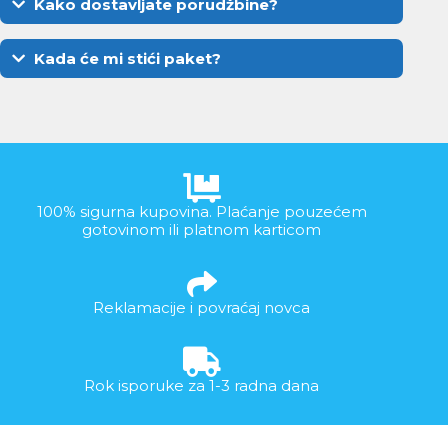
Kako dostavljate porudžbine?
Kada će mi stići paket?
100% sigurna kupovina. Plaćanje pouzećem
gotovinom ili platnom karticom
Reklamacije i povraćaj novca
Rok isporuke za 1-3 radna dana