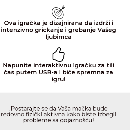
Ova igračka je dizajnirana da izdrži i
intenzivno grickanje i grebanje Vašeg
ljubimca
Napunite interaktivnu igračku za tili
čas putem USB-a i biće spremna za
igru!
.Postarajte se da Vaša mačka bude
redovno fizički aktivna kako biste izbegli
probleme sa gojaznošću!