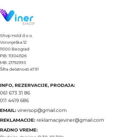
Shop Hold d.o.o.
Voronješka 12
11000 Beograd
PIB: 113041526
MB: 21792993
Šifra delatnosti 47.91
INFO, REZERVACIJE, PRODAJA:
061 673 31 86
011 4419 686
EMAIL:
vinersop@gmail.com
REKLAMACIJE:
reklamacijeviner@gmail.com
RADNO VREME: