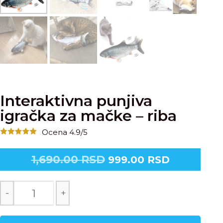
Interaktivna punjiva
igračka za mačke – riba
Ocena 4.9/5
1,690.00
RSD
999.00
RSD
-
+