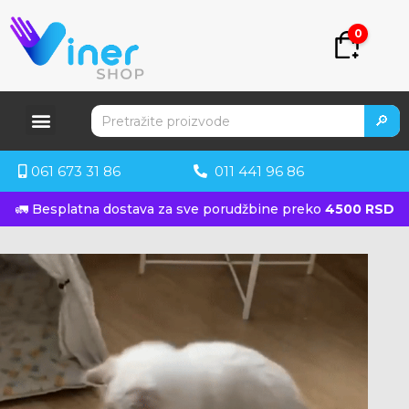
0
🔎
061 673 31 86
011 441 96 86
🚛 Besplatna dostava za sve porudžbine preko
4500 RSD
KUPITE ODMAH