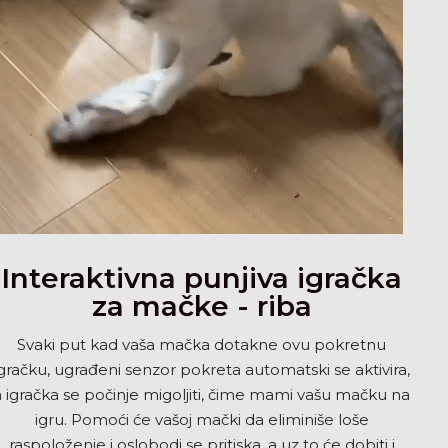
Interaktivna punjiva igračka
za mačke - riba
Svaki put kad vaša mačka dotakne ovu pokretnu
igračku, ugrađeni senzor pokreta automatski se aktivira,
a igračka se počinje migoljiti, čime mami vašu mačku na
igru. Pomoći će vašoj mački da eliminiše loše
raspoloženje i oslobodi se pritiska, a uz to će dobiti i