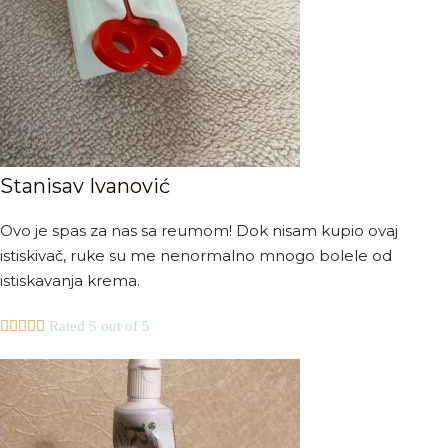
Stanisav Ivanović
Ovo je spas za nas sa reumom! Dok nisam kupio ovaj
istiskivač, ruke su me nenormalno mnogo bolele od
istiskavanja krema.





Rated 5 out of 5