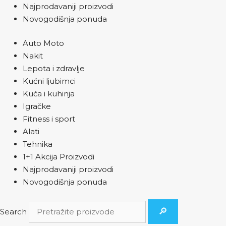
Najprodavaniji proizvodi
Novogodišnja ponuda
Auto Moto
Nakit
Lepota i zdravlje
Kućni ljubimci
Kuća i kuhinja
Igračke
Fitness i sport
Alati
Tehnika
1+1 Akcija Proizvodi
Najprodavaniji proizvodi
Novogodišnja ponuda
🔎
Search