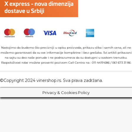
Nastojimo da budemo što precizniji u opisu proizvoda, prikazu slika i samih cena, ali ne
možemo garantovati da su sve informacije kompletne i bez grešaka. Svi artikli prikazani
na sajtu su deo naše ponude i ne podrazumeva da su dostupni u svakom trenutku.
Raspoloživost robe možete proveriti pozivom Call Centra na :
011 4419 686
/
061 673 31 86
©Copyright 2024 vinershop.rs. Sva prava zadržana.
Privacy & Cookies Policy