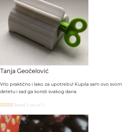
Tanja Geočelović
Vrlo praktično i lako za upotrebu! Kupila sam ovo svom
detetu i sad ga koristi svakog dana.





Rated 5 out of 5