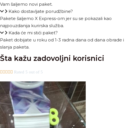
Vam šaljemo novi paket.
Kako dostavljate porudžbine?
Pakete šaljemo X Express-om jer su se pokazali kao
najpouzdanija kurirska služba.
Kada će mi stići paket?
Paket dobijate u roku od 1-3 radna dana od dana obrade i
slanja paketa.
Šta kažu zadovoljni korisnici





Rated 5 out of 5