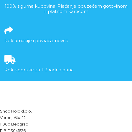
100% sigurna kupovina. Plaćanje pouzećem gotovinom
ili platnom karticom
Reklamacije i povraćaj novca
Rok isporuke za 1-3 radna dana
Shop Hold d.o.o.
Voronješka 12
11000 Beograd
PIB: 113041526