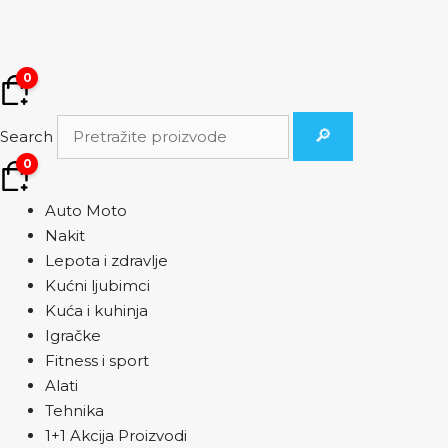
Skip
to
content
0
🔎
Search
0
Auto Moto
Nakit
Lepota i zdravlje
Kućni ljubimci
Kuća i kuhinja
Igračke
Fitness i sport
Alati
Tehnika
1+1 Akcija Proizvodi