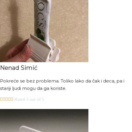
Nenad Simić
Pokreće se bez problema. Toliko lako da čak i deca, pa i
stariji ljudi mogu da ga koriste.





Rated 5 out of 5