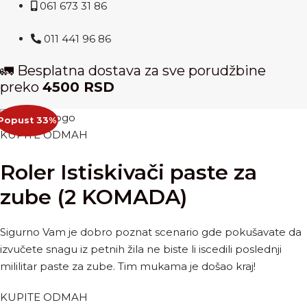
061 673 31 86
011 441 96 86
🚛 Besplatna dostava za sve porudžbine
preko
4500 RSD
Popust 33%
KUPITE ODMAH
Roler Istiskivači paste za
zube (2 KOMADA)
Sigurno Vam je dobro poznat scenario gde pokušavate da
izvučete snagu iz petnih žila ne biste li iscedili poslednji
mililitar paste za zube. Tim mukama je došao kraj!
KUPITE ODMAH