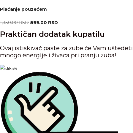
Plaćanje pouzećem
Originalna
Trenutna
1,350.00
RSD
899.00
RSD
cena
cena
Praktičan dodatak kupatilu
je
je:
bila:
899.00 RSD.
Ovaj istiskivač paste za zube će Vam uštedeti
1,350.00 RSD.
mnogo energije i živaca pri pranju zuba!