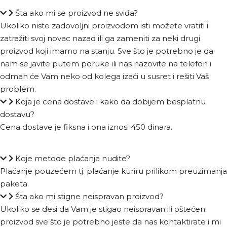
Šta ako mi se proizvod ne sviđa?
Ukoliko niste zadovoljni proizvodom isti možete vratiti i
zatražiti svoj novac nazad ili ga zameniti za neki drugi
proizvod koji imamo na stanju. Sve što je potrebno je da
nam se javite putem poruke ili nas nazovite na telefon i
odmah će Vam neko od kolega izaći u susret i rešiti Vaš
problem.
Koja je cena dostave i kako da dobijem besplatnu
dostavu?
Cena dostave je fiksna i ona iznosi 450 dinara.
Koje metode plaćanja nudite?
Plaćanje pouzećem tj. plaćanje kuriru prilikom preuzimanja
paketa.
Šta ako mi stigne neispravan proizvod?
Ukoliko se desi da Vam je stigao neispravan ili oštećen
proizvod sve što je potrebno jeste da nas kontaktirate i mi