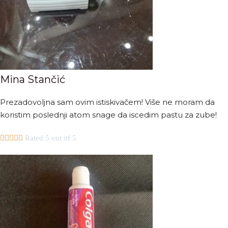
Mina Stančić
Prezadovoljna sam ovim istiskivačem! Više ne moram da
koristim poslednji atom snage da iscedim pastu za zube!





Rated 5 out of 5