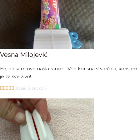
Vesna Milojević
Eh, da sam ovo našla ranije… Vrlo korisna stvarčica, koristim
je za sve živo!





Rated 5 out of 5