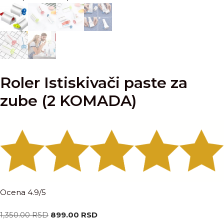
Roler Istiskivači paste za
zube (2 KOMADA)
Ocena 4.9/5
Originalna
Trenutna
1,350.00
RSD
899.00
RSD