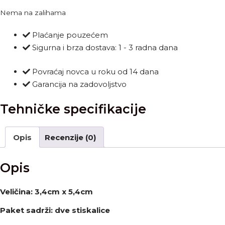
cena
cena
Nema na zalihama
je
je:
bila:
899.00 RSD.
Plaćanje pouzećem
1,350.00 RSD.
Sigurna i brza dostava: 1 - 3 radna dana
Povraćaj novca u roku od 14 dana
Garancija na zadovoljstvo
Tehničke specifikacije
Opis
Recenzije (0)
Opis
Veličina: 3,4cm x 5,4cm
Paket sadrži: dve stiskalice