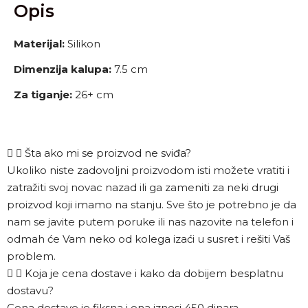
Opis
Materijal:
Silikon
Dimenzija kalupa:
7.5 cm
Za tiganje:
26+ cm
Šta ako mi se proizvod ne sviđa?
Ukoliko niste zadovoljni proizvodom isti možete vratiti i
zatražiti svoj novac nazad ili ga zameniti za neki drugi
proizvod koji imamo na stanju. Sve što je potrebno je da
nam se javite putem poruke ili nas nazovite na telefon i
odmah će Vam neko od kolega izaći u susret i rešiti Vaš
problem.
Koja je cena dostave i kako da dobijem besplatnu
dostavu?
Cena dostave je fiksna i ona iznosi 450 dinara.