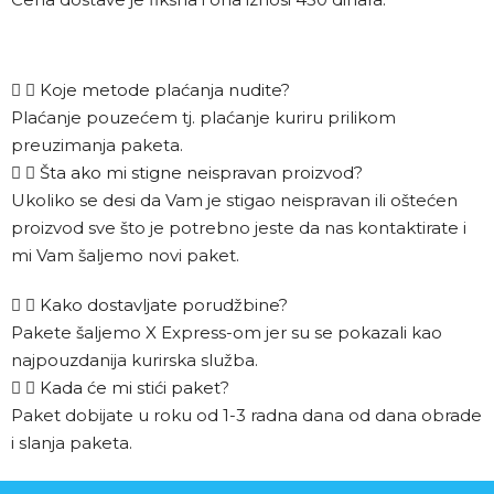
Koje metode plaćanja nudite?
Plaćanje pouzećem tj. plaćanje kuriru prilikom
preuzimanja paketa.
Šta ako mi stigne neispravan proizvod?
Ukoliko se desi da Vam je stigao neispravan ili oštećen
proizvod sve što je potrebno jeste da nas kontaktirate i
mi Vam šaljemo novi paket.
Kako dostavljate porudžbine?
Pakete šaljemo X Express-om jer su se pokazali kao
najpouzdanija kurirska služba.
Kada će mi stići paket?
Paket dobijate u roku od 1-3 radna dana od dana obrade
i slanja paketa.