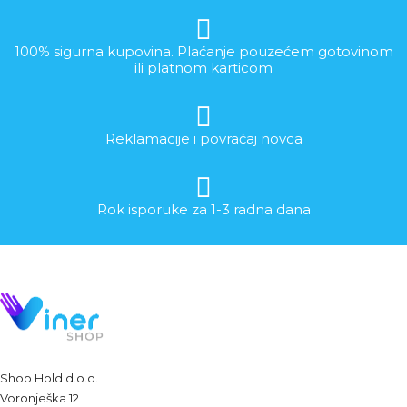
100% sigurna kupovina. Plaćanje pouzećem gotovinom
ili platnom karticom
Reklamacije i povraćaj novca
Rok isporuke za 1-3 radna dana
Shop Hold d.o.o.
Voronješka 12