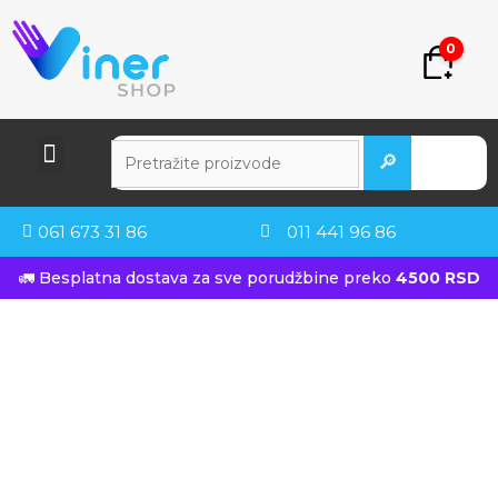
0
🔎
061 673 31 86
011 441 96 86
🚛 Besplatna dostava za sve porudžbine preko
4500 RSD