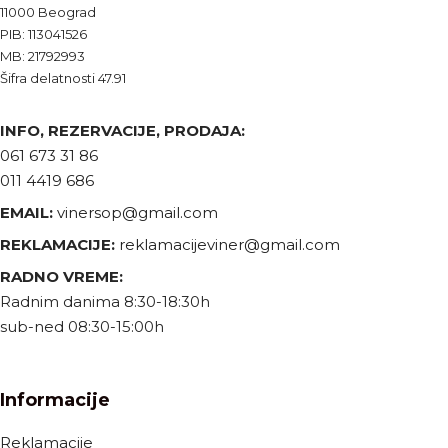
11000 Beograd
PIB: 113041526
MB: 21792993
Šifra delatnosti 47.91
INFO, REZERVACIJE, PRODAJA:
061 673 31 86
011 4419 686
EMAIL:
vinersop@gmail.com
REKLAMACIJE:
reklamacijeviner@gmail.com
RADNO VREME:
Radnim danima 8:30-18:30h
sub-ned 08:30-15:00h
Informacije
Reklamacije