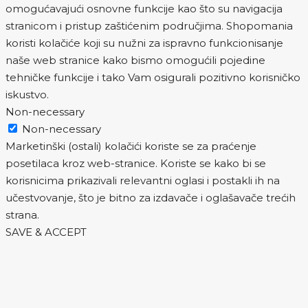
omogućavajući osnovne funkcije kao što su navigacija
stranicom i pristup zaštićenim područjima. Shopomania
koristi kolačiće koji su nužni za ispravno funkcionisanje
naše web stranice kako bismo omogućili pojedine
tehničke funkcije i tako Vam osigurali pozitivno korisničko
iskustvo.
Non-necessary
Non-necessary
Marketinški (ostali) kolačići koriste se za praćenje
posetilaca kroz web-stranice. Koriste se kako bi se
korisnicima prikazivali relevantni oglasi i postakli ih na
učestvovanje, što je bitno za izdavače i oglašavače trećih
strana.
SAVE & ACCEPT