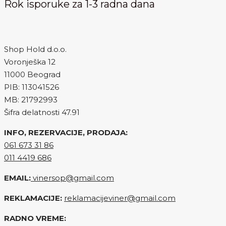
Rok isporuke za 1-3 radna dana
Shop Hold d.o.o.
Voronješka 12
11000 Beograd
PIB: 113041526
MB: 21792993
Šifra delatnosti 47.91
INFO, REZERVACIJE, PRODAJA:
061 673 31 86
011 4419 686
EMAIL:
vinersop@gmail.com
REKLAMACIJE:
reklamacijeviner@gmail.com
RADNO VREME: