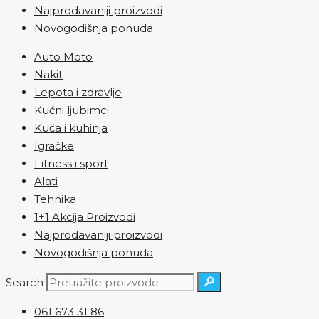
Najprodavaniji proizvodi
Novogodišnja ponuda
Auto Moto
Nakit
Lepota i zdravlje
Kućni ljubimci
Kuća i kuhinja
Igračke
Fitness i sport
Alati
Tehnika
1+1 Akcija Proizvodi
Najprodavaniji proizvodi
Novogodišnja ponuda
🔎
Search
061 673 31 86