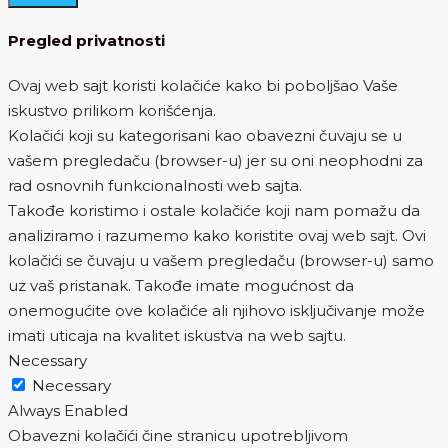
Pregled privatnosti
Ovaj web sajt koristi kolačiće kako bi poboljšao Vaše
iskustvo prilikom korišćenja.
Kolačići koji su kategorisani kao obavezni čuvaju se u
vašem pregledaču (browser-u) jer su oni neophodni za
rad osnovnih funkcionalnosti web sajta.
Takođe koristimo i ostale kolačiće koji nam pomažu da
analiziramo i razumemo kako koristite ovaj web sajt. Ovi
kolačići se čuvaju u vašem pregledaču (browser-u) samo
uz vaš pristanak. Takođe imate mogućnost da
onemogućite ove kolačiće ali njihovo isključivanje može
imati uticaja na kvalitet iskustva na web sajtu.
Necessary
Necessary
Always Enabled
Obavezni kolačići čine stranicu upotrebljivom