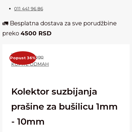
011 441 96 86
🚛 Besplatna dostava za sve porudžbine
preko
4500 RSD
Popust 36%
KUPITE ODMAH
Kolektor suzbijanja
prašine za bušilicu 1mm
- 10mm