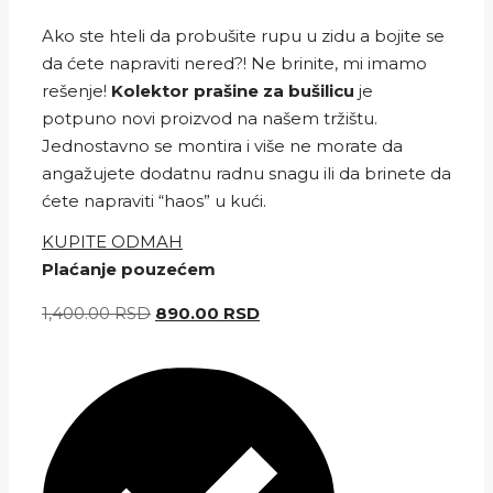
Ako ste hteli da probušite rupu u zidu a bojite se
da ćete napraviti nered?! Ne brinite, mi imamo
rešenje!
Kolektor prašine za bušilicu
je
potpuno novi proizvod na našem tržištu.
Jednostavno se montira i više ne morate da
angažujete dodatnu radnu snagu ili da brinete da
ćete napraviti “haos” u kući.
KUPITE ODMAH
Plaćanje pouzećem
Originalna
Trenutna
1,400.00
RSD
890.00
RSD
cena
cena
je
je:
bila:
890.00 RSD.
1,400.00 RSD.