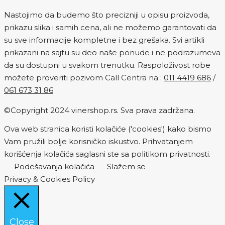
Nastojimo da budemo što precizniji u opisu proizvoda,
prikazu slika i samih cena, ali ne možemo garantovati da
su sve informacije kompletne i bez grešaka. Svi artikli
prikazani na sajtu su deo naše ponude i ne podrazumeva
da su dostupni u svakom trenutku. Raspoloživost robe
možete proveriti pozivom Call Centra na :
011 4419 686
/
061 673 31 86
©Copyright 2024 vinershop.rs. Sva prava zadržana.
Ova web stranica koristi kolačiće ('cookies') kako bismo
Vam pružili bolje korisničko iskustvo. Prihvatanjem
korišćenja kolačića saglasni ste sa politikom privatnosti.
Podešavanja kolačića
Slažem se
Privacy & Cookies Policy
Close