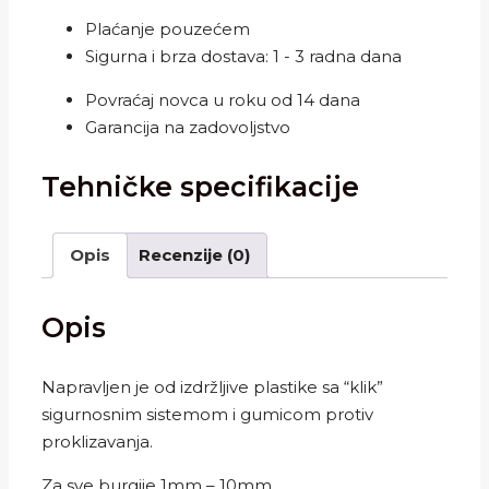
bila:
890.00 RSD.
Plaćanje pouzećem
1,400.00 RSD.
Sigurna i brza dostava: 1 - 3 radna dana
Povraćaj novca u roku od 14 dana
Garancija na zadovoljstvo
Tehničke specifikacije
Opis
Recenzije (0)
Opis
Napravljen je od izdržljive plastike sa “klik”
sigurnosnim sistemom i gumicom protiv
proklizavanja.
Za sve burgije 1mm – 10mm