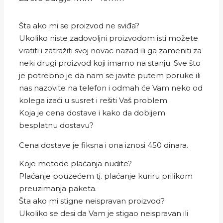
Šta ako mi se proizvod ne sviđa?
Ukoliko niste zadovoljni proizvodom isti možete
vratiti i zatražiti svoj novac nazad ili ga zameniti za
neki drugi proizvod koji imamo na stanju. Sve što
je potrebno je da nam se javite putem poruke ili
nas nazovite na telefon i odmah će Vam neko od
kolega izaći u susret i rešiti Vaš problem.
Koja je cena dostave i kako da dobijem
besplatnu dostavu?
Cena dostave je fiksna i ona iznosi 450 dinara.
Koje metode plaćanja nudite?
Plaćanje pouzećem tj. plaćanje kuriru prilikom
preuzimanja paketa.
Šta ako mi stigne neispravan proizvod?
Ukoliko se desi da Vam je stigao neispravan ili