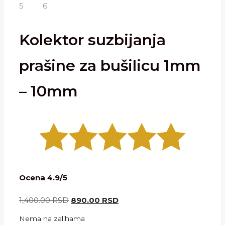
Kolektor suzbijanja
prašine za bušilicu 1mm
– 10mm
Ocena 4.9/5
Originalna
Trenutna
1,400.00
RSD
890.00
RSD
cena
cena
Nema na zalihama
je
je: