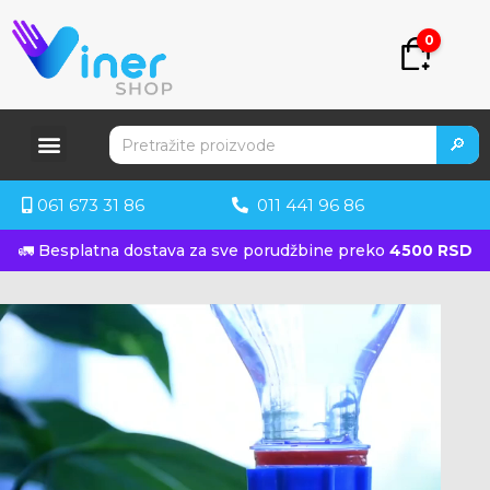
0
🔎
061 673 31 86
011 441 96 86
🚛 Besplatna dostava za sve porudžbine preko
4500 RSD
KUPITE ODMAH