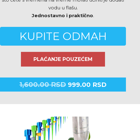
vodu u flašu.
Jednostavno i praktično
.
KUPITE ODMAH
PLAĆANJE POUZEĆEM
1,600.00
RSD
999.00
RSD