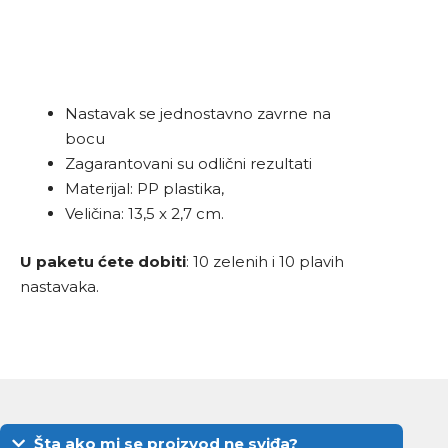
Nastavak se jednostavno zavrne na
bocu
Zagarantovani su odlični rezultati
Materijal: PP plastika,
Veličina: 13,5 x 2,7 cm.
U paketu ćete dobiti
: 10 zelenih i 10 plavih
nastavaka.
Šta ako mi se proizvod ne sviđa?