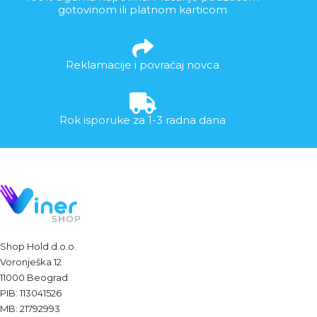
gotovinom ili platnom karticom
Reklamacije i povraćaj novca
Rok isporuke za 1-3 radna dana
Shop Hold d.o.o.
Voronješka 12
11000 Beograd
PIB: 113041526
MB: 21792993