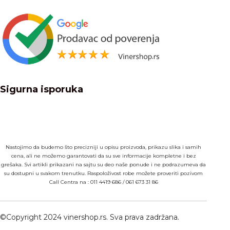
Sigurna isporuka
Nastojimo da budemo što precizniji u opisu proizvoda, prikazu slika i samih
cena, ali ne možemo garantovati da su sve informacije kompletne i bez
grešaka. Svi artikli prikazani na sajtu su deo naše ponude i ne podrazumeva da
su dostupni u svakom trenutku. Raspoloživost robe možete proveriti pozivom
Call Centra na :
011 4419 686
/
061 673 31 86
©Copyright 2024 vinershop.rs. Sva prava zadržana.