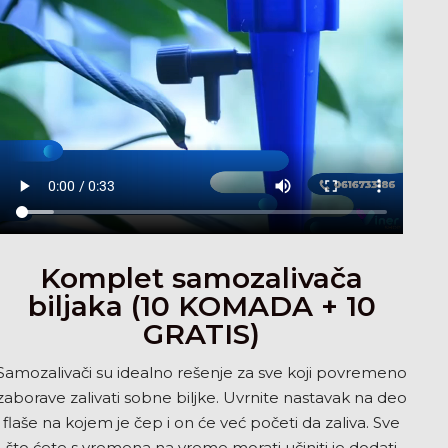
Komplet samozalivača
biljaka (10 KOMADA + 10
GRATIS)
Samozalivači su idealno rešenje za sve koji povremeno
zaborave zalivati sobne biljke. Uvrnite nastavak na deo
flaše na kojem je čep i on će već početi da zaliva. Sve
što ćete s vremena na vreme morati učiniti je dodati