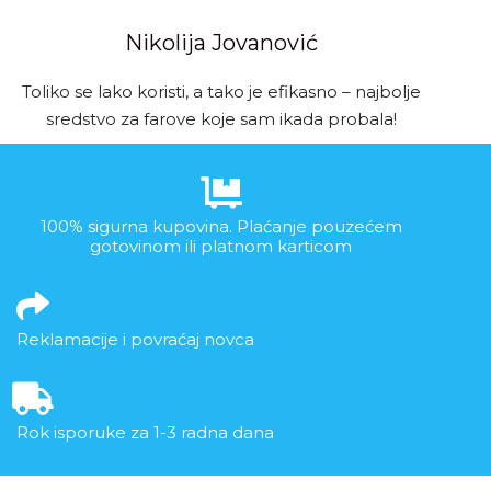
Nikolija Jovanović
Toliko se lako koristi, a tako je efikasno – najbolje
sredstvo za farove koje sam ikada probala!
100% sigurna kupovina. Plaćanje pouzećem
gotovinom ili platnom karticom
Reklamacije i povraćaj novca
Rok isporuke za 1-3 radna dana