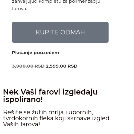
zahvaljujući kompletu za polimerizaciju
farova.
KUPITE ODMAH
Plaćanje pouzećem
3,900.00
RSD
2,599.00
RSD
Nek Vaši farovi izgledaju
ispolirano!
Rešite se žutih mrlja i upornih,
tvrdokornih fleka koji skrnave izgled
Vaših farova!