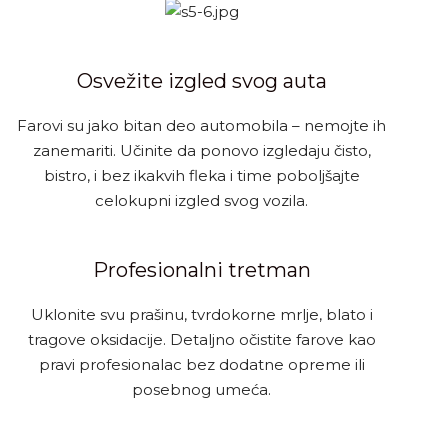
Osvežite izgled svog auta
Farovi su jako bitan deo automobila – nemojte ih
zanemariti. Učinite da ponovo izgledaju čisto,
bistro, i bez ikakvih fleka i time poboljšajte
celokupni izgled svog vozila.
Profesionalni tretman
Uklonite svu prašinu, tvrdokorne mrlje, blato i
tragove oksidacije. Detaljno očistite farove kao
pravi profesionalac bez dodatne opreme ili
posebnog umeća.