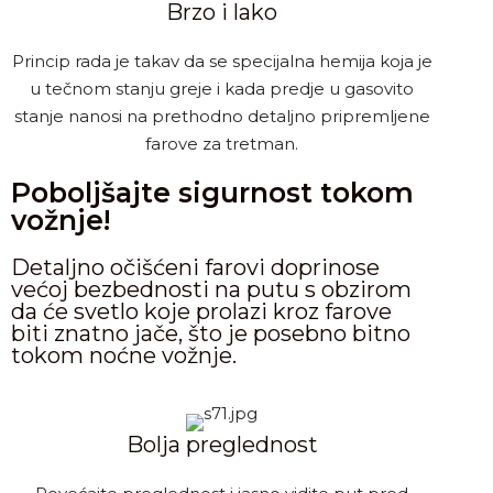
Brzo i lako
Princip rada je takav da se specijalna hemija koja je
u tečnom stanju greje i kada predje u gasovito
stanje nanosi na prethodno detaljno pripremljene
farove za tretman.
Poboljšajte sigurnost tokom
vožnje!
Detaljno očišćeni farovi doprinose
većoj bezbednosti na putu s obzirom
da će svetlo koje prolazi kroz farove
biti znatno jače, što je posebno bitno
tokom noćne vožnje.
Bolja preglednost