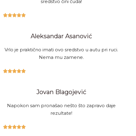
sredstvo čini čuda!





Aleksandar Asanović
Vrlo je praktično imati ovo sredstvo u autu pri ruci.
Nema mu zamene.





Jovan Blagojević
Napokon sam pronašao nešto što zapravo daje
rezultate!




