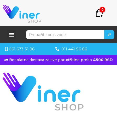
0
🔎
061 673 31 86
011 441 96 86
🚛 Besplatna dostava za sve porudžbine preko
4500 RSD