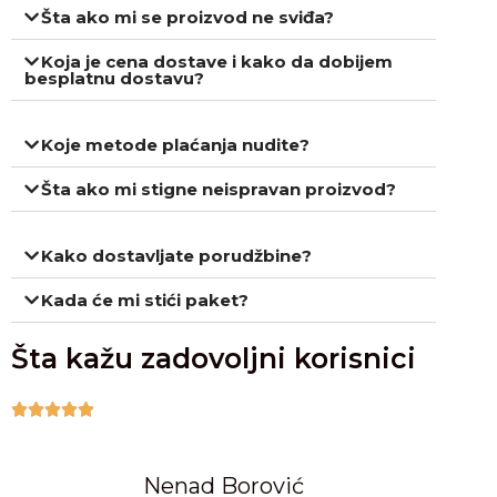
Šta ako mi se proizvod ne sviđa?
Koja je cena dostave i kako da dobijem
besplatnu dostavu?
Koje metode plaćanja nudite?
Šta ako mi stigne neispravan proizvod?
Kako dostavljate porudžbine?
Kada će mi stići paket?
Šta kažu zadovoljni korisnici





Nenad Borović