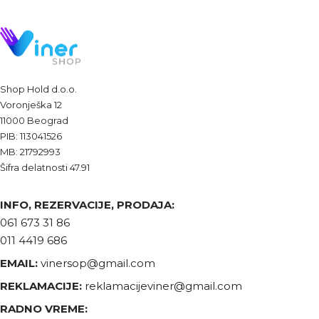
Shop Hold d.o.o.
Voronješka 12
11000 Beograd
PIB: 113041526
MB: 21792993
Šifra delatnosti 47.91
INFO, REZERVACIJE, PRODAJA:
061 673 31 86
011 4419 686
EMAIL:
vinersop@gmail.com
REKLAMACIJE:
reklamacijeviner@gmail.com
RADNO VREME: