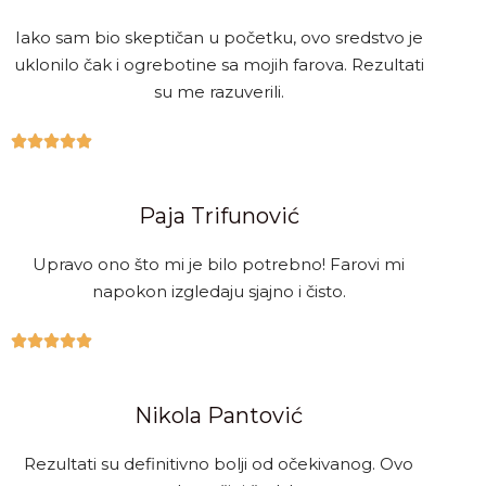
Iako sam bio skeptičan u početku, ovo sredstvo je
uklonilo čak i ogrebotine sa mojih farova. Rezultati
su me razuverili.





Paja Trifunović
Upravo ono što mi je bilo potrebno! Farovi mi
napokon izgledaju sjajno i čisto.





Nikola Pantović
Rezultati su definitivno bolji od očekivanog. Ovo