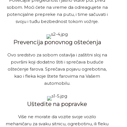
Povećajte preglednost i jasno vidite put pred
sobom. Moći ćete na vreme da odreagujete na
potencijalne prepreke na putu, i time sačuvati i
svoju i tuđu bezbednost tokom vožnje.
Prevencija ponovnog oštećenja
Ovo sredstvo za sobom ostavlja i zaštitni sloj na
površini koji dodatno štiti i sprečava buduće
oštećenje farova. Sprečava pojavu ogrebotina,
kao i fleka koje štete farovima na Vašem
automobilu.
Uštedite na popravke
Više ne morate da vozite svoje vozilo
mehaničaru za svaku sitnicu, ogrebotinu, ili fleku