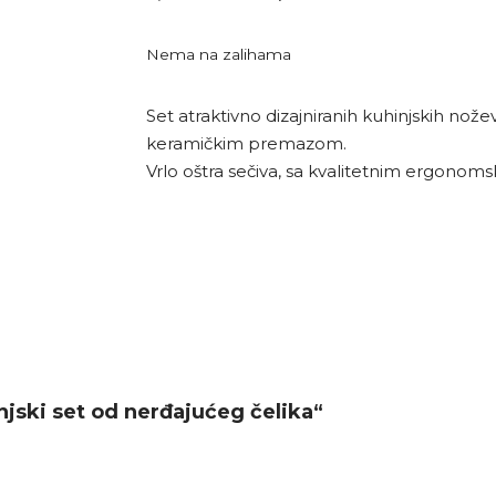
Nema na zalihama
Set atraktivno dizajniranih kuhinjskih nože
keramičkim premazom.
Vrlo oštra sečiva, sa kvalitetnim ergonom
injski set od nerđajućeg čelika“