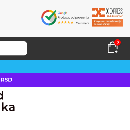
0
 RSD
d
ika