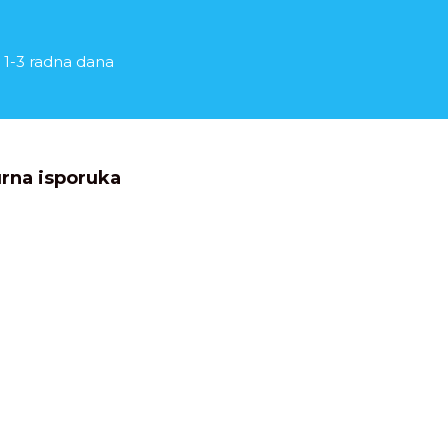
 1-3 radna dana
rna isporuka