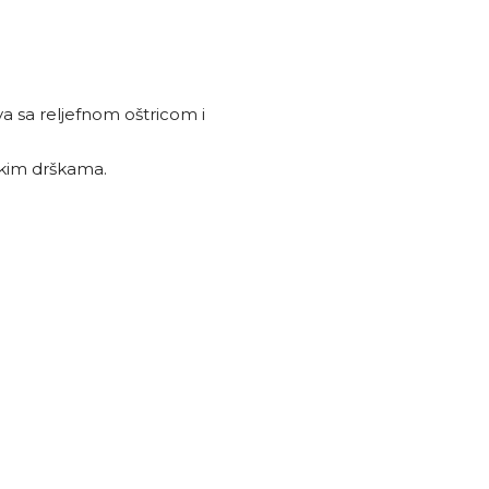
va sa reljefnom oštricom i
skim drškama.