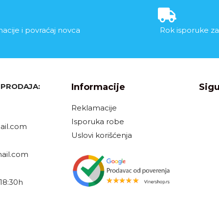
acije i povraćaj novca
Rok isporuke za
, PRODAJA:
Informacije
Sigu
Reklamacije
Isporuka robe
il.com
Uslovi korišćenja
ail.com
18:30h
h