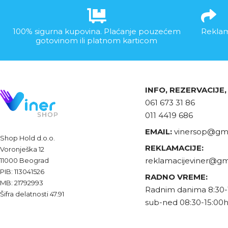
100% sigurna kupovina. Plaćanje pouzećem
Reklam
gotovinom ili platnom karticom
INFO, REZERVACIJE
061 673 31 86
011 4419 686
EMAIL:
vinersop@gma
Shop Hold d.o.o.
REKLAMACIJE:
Voronješka 12
reklamacijeviner@gm
11000 Beograd
PIB: 113041526
RADNO VREME:
MB: 21792993
Radnim danima 8:30-
Šifra delatnosti 47.91
sub-ned 08:30-15:00