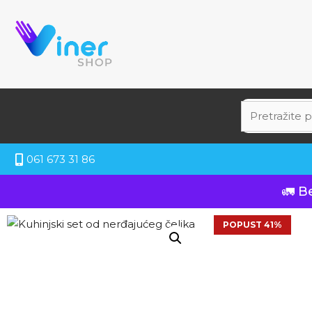
061 673 31 86
🚛 B
POPUST 41%