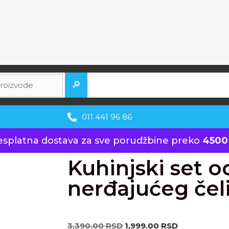
🔎
011 441 96 86
esplatna dostava za sve porudžbine preko
4500
Kuhinjski set o
nerđajućeg čel
3,390.00
RSD
1,999.00
RSD