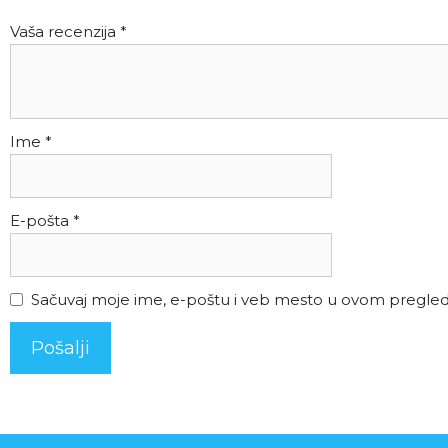
Vaša recenzija
*
Ime
*
E-pošta
*
Sačuvaj moje ime, e-poštu i veb mesto u ovom pregle