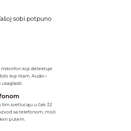
Vašoj sobi potpuno
mikrofon koji detektuje
lo koji ritam. Audio i
usaglasiti.
efonom
s tim svetlucaju u čak 32
oizvod sa telefonom, moći
nskim putem.