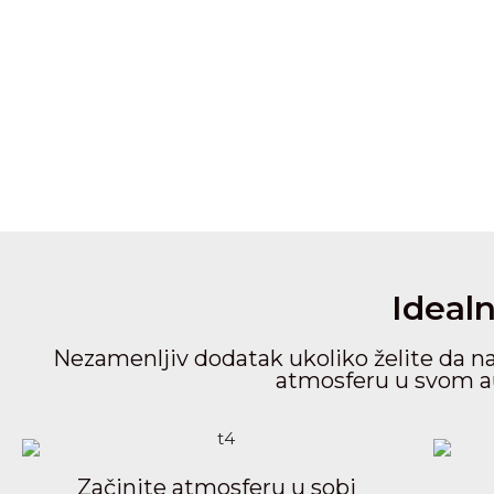
Idealn
Nezamenljiv dodatak ukoliko želite da nap
atmosferu u svom au
Začinite atmosferu u sobi