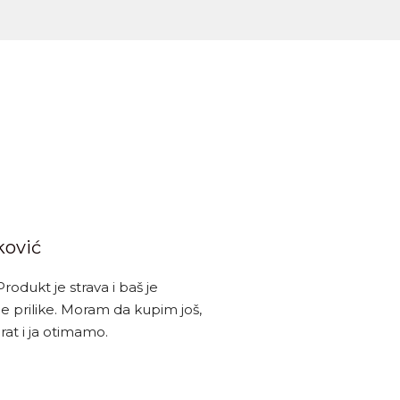
ković
odukt je strava i baš je
 prilike. Moram da kupim još,
rat i ja otimamo.