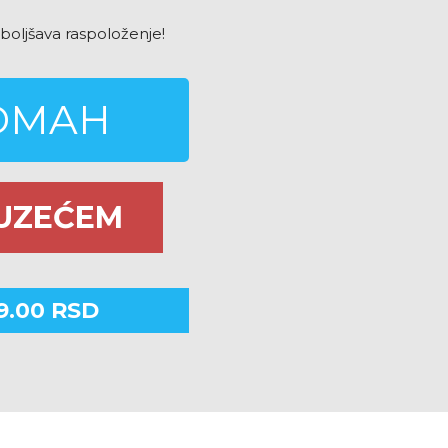
oboljšava raspoloženje!
ODMAH
UZEĆEM
99.00
RSD