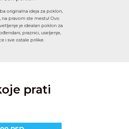
a originalna ideja za poklon,
je, na pravom ste mestu! Ovo
etljenje je idealan poklon za
rođendani, praznici, useljenje,
ce i sve ostale prilike.
oje prati