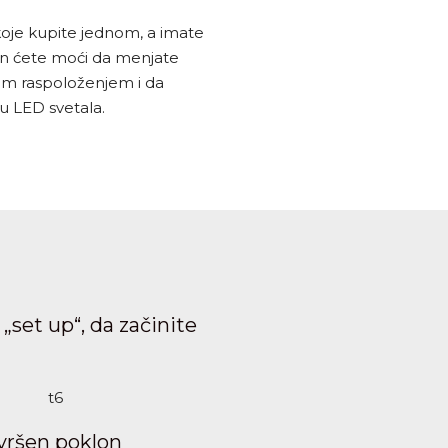
koje kupite jednom, a imate
an ćete moći da menjate
šim raspoloženjem i da
u LED svetala.
„set up“, da začinite
vršen poklon