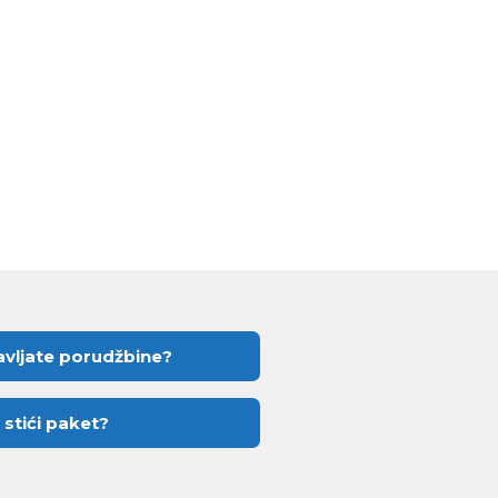
vljate porudžbine?
 stići paket?