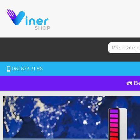
061 673 31 86
🚛 B