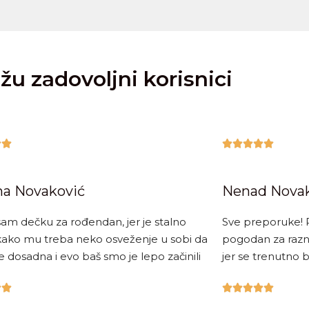
žu zadovoljni korisnici







na Novaković
Nenad Nova
sam dečku za rođendan, jer je stalno
Sve preporuke! Pr
kako mu treba neko osveženje u sobi da
pogodan za razne
 dosadna i evo baš smo je lepo začinili
jer se trenutno b






