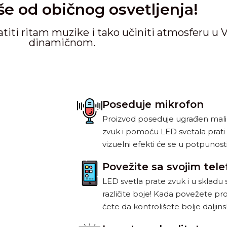
še od običnog osvetljenja!
iti ritam muzike i tako učiniti atmosferu u 
dinamičnom.
Poseduje mikrofon
Proizvod poseduje ugrađen mali 
zvuk i pomoću LED svetala prati bi
vizuelni efekti će se u potpunosti 
Povežite sa svojim tel
LED svetla prate zvuk i u skladu 
različite boje! Kada povežete pr
ćete da kontrolišete bolje dalji