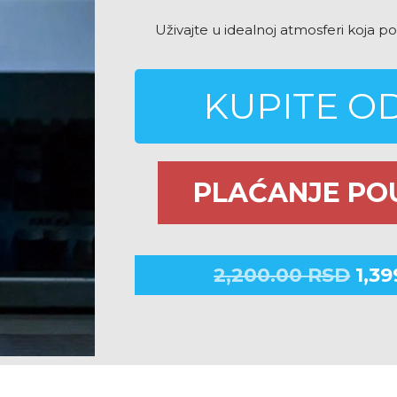
Uživajte u idealnoj atmosferi koja p
KUPITE 
PLAĆANJE PO
2,200.00
RSD
1,3