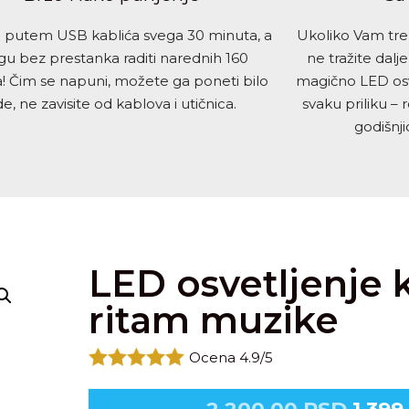
e putem USB kablića svega 30 minuta, a
Ukoliko Vam treb
u bez prestanka raditi narednih 160
ne tražite dal
! Čim se napuni, možete ga poneti bilo
magično LED osv
e, ne zavisite od kablova i utičnica.
svaku priliku – 
godišnji
LED osvetljenje k
ritam muzike
Ocena 4.9/5