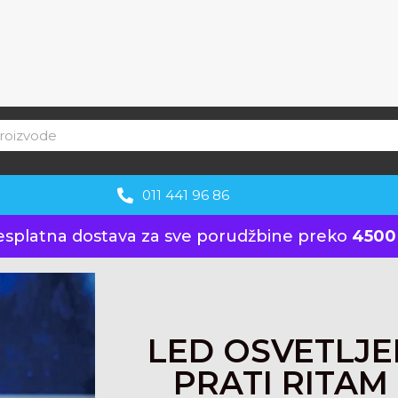
011 441 96 86
esplatna dostava za sve porudžbine preko
4500
LED OSVETLJE
PRATI RITAM