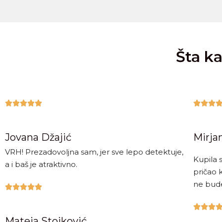
Šta ka








Jovana Džajić
Mirja
VRH! Prezadovoljna sam, jer sve lepo detektuje,
Kupila 
a i baš je atraktivno.
pričao 
ne bude








Mateja Stojković