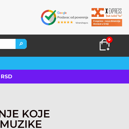
0
🔎
 RSD
KUPITE ODMAH
NJE KOJE
 MUZIKE