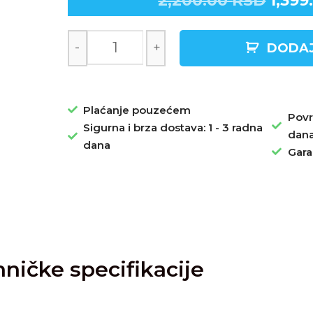
2,200.00
RSD
1,399
-
+
DODAJ
Plaćanje pouzećem
Povr
Sigurna i brza dostava: 1 - 3 radna
dan
dana
Gara
ničke specifikacije