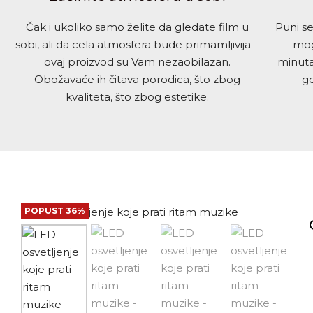
Čak i ukoliko samo želite da gledate film u
Puni s
sobi, ali da cela atmosfera bude primamljivija –
mog
ovaj proizvod su Vam nezaobilazan.
minuta
Obožavaće ih čitava porodica, što zbog
gd
kvaliteta, što zbog estetike.
POPUST 36%