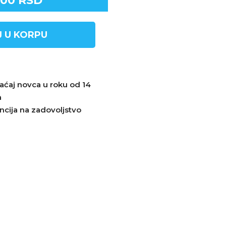
.00
RSD
 U KORPU
aćaj novca u roku od 14
a
ncija na zadovoljstvo