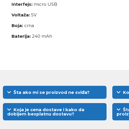
Interfejs:
micro USB
Voltaža:
5V
Boja:
crna
Baterija:
240 mAh
Šta ako mi se proizvod ne sviđa?
Ko
Koja je cena dostave i kako da
Št
dobijem besplatnu dostavu?
proi