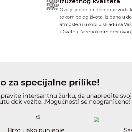
Izuzetnog kvaliteta
Ovo je jedan od onih proizvoda 
tokom celog života. Iz dana u d
atmosferu u sobi u skladu sa Va
uživate u šarenolikom emitovanj
o za specijalne prilike!
ravite intersantnu žurku, da unapredite svoj 
tu dok vozite...Mogućnosti se neograničene!
Brzo i lako punjenje
Sa