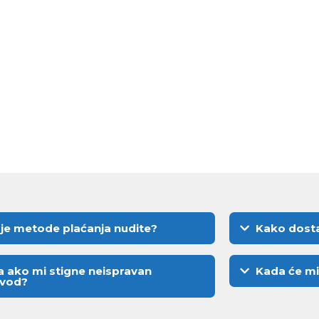
je metode plaćanja nudite?
Kako dosta
a ako mi stigne neispravan
Kada će mi
zvod?