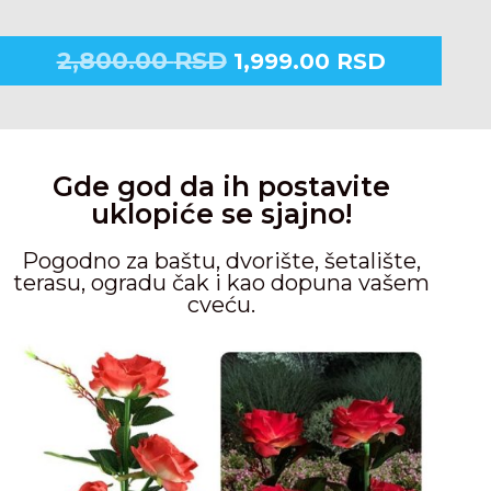
2,800.00
RSD
1,999.00
RSD
Gde god da ih postavite
uklopiće se sjajno!
Pogodno za baštu, dvorište, šetalište,
terasu, ogradu čak i kao dopuna vašem
cveću.