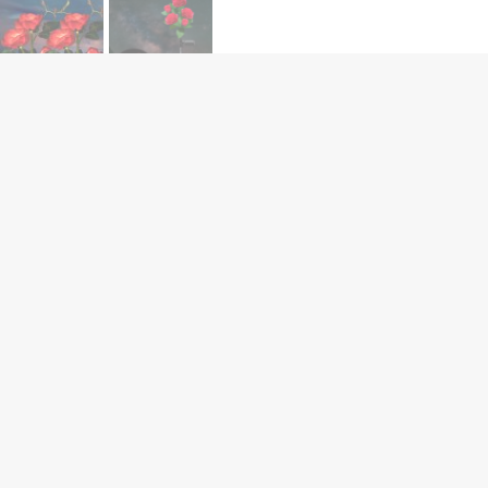
Led solarne dekorativne
ruže Vodootporne (2
komada)
Ocena 4.9/5
2,800.00
RSD
1,999.00
RSD
-
+
DODAJ U KORPU