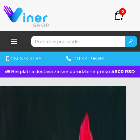
0
🔎
061 673 31 86
011 441 96 86
🚛 Besplatna dostava za sve porudžbine preko
4500 RSD
KUPITE ODMAH