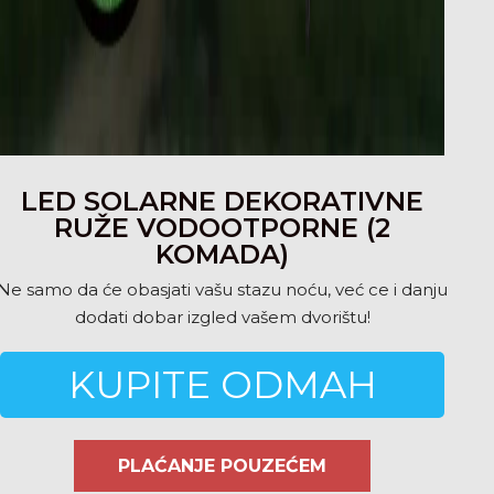
LED SOLARNE DEKORATIVNE
RUŽE VODOOTPORNE (2
KOMADA)
Ne samo da će obasjati vašu stazu noću, već ce i danju
dodati dobar izgled vašem dvorištu!
KUPITE ODMAH
PLAĆANJE POUZEĆEM