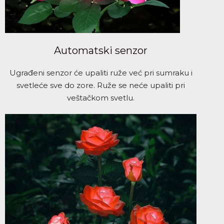
Automatski senzor
Ugrađeni senzor će upaliti ruže već pri sumraku i
svetleće sve do zore. Ruže se neće upaliti pri
veštačkom svetlu.