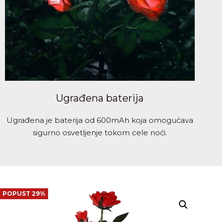
Ugrađena baterija
Ugrađena je baterija od 600mAh koja omogućava
sigurno osvetljenje tokom cele noći.
POPUST 29%