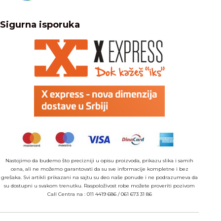
Sigurna isporuka
Nastojimo da budemo što precizniji u opisu proizvoda, prikazu slika i samih
cena, ali ne možemo garantovati da su sve informacije kompletne i bez
grešaka. Svi artikli prikazani na sajtu su deo naše ponude i ne podrazumeva da
su dostupni u svakom trenutku. Raspoloživost robe možete proveriti pozivom
Call Centra na :
011 4419 686
/
061 673 31 86