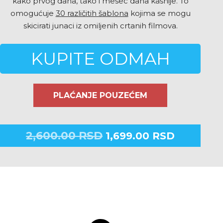
kako prvog dana, tako i mesec dana kasnije. To
omogućuje
30 različitih šablona
kojima se mogu
skicirati junaci iz omiljenih crtanih filmova.
KUPITE ODMAH
PLAĆANJE POUZEĆEM
2,600.00
RSD
1,699.00
RSD