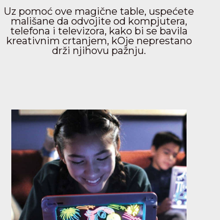
Uz pomoć ove magične table, uspećete
mališane da odvojite od kompjutera,
telefona i televizora, kako bi se bavila
kreativnim crtanjem, kOje neprestano
drži njihovu pažnju.