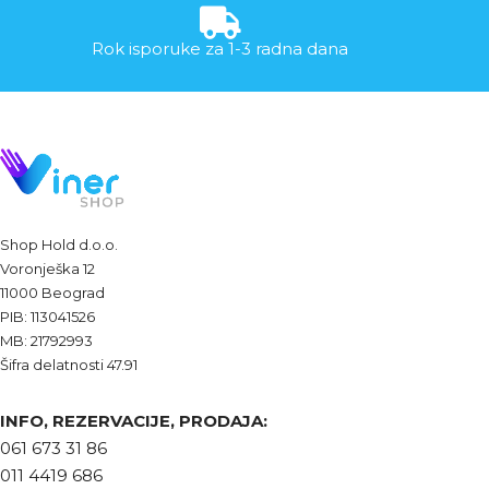
Rok isporuke za 1-3 radna dana
Shop Hold d.o.o.
Voronješka 12
11000 Beograd
PIB: 113041526
MB: 21792993
Šifra delatnosti 47.91
INFO, REZERVACIJE, PRODAJA:
061 673 31 86
011 4419 686