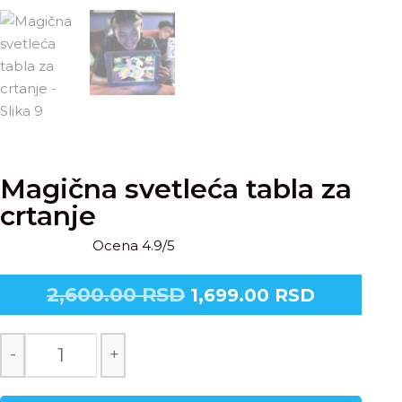
Magična svetleća tabla za
crtanje
Ocena 4.9/5
2,600.00
RSD
1,699.00
RSD
-
+