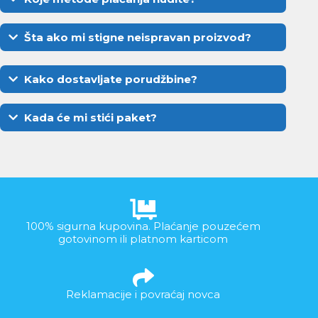
Šta ako mi stigne neispravan proizvod?
Kako dostavljate porudžbine?
Kada će mi stići paket?
100% sigurna kupovina. Plaćanje pouzećem
gotovinom ili platnom karticom
Reklamacije i povraćaj novca