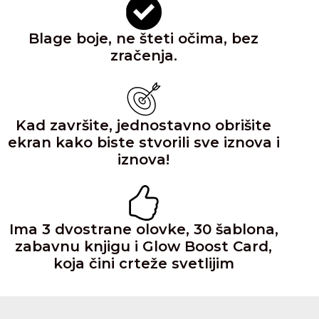
Blage boje, ne šteti očima, bez
zračenja.
Kad završite, jednostavno obrišite
ekran kako biste stvorili sve iznova i
iznova!
Ima 3 dvostrane olovke, 30 šablona,
zabavnu knjigu i Glow Boost Card,
koja čini crteže svetlijim