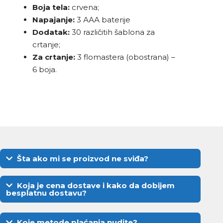
Boja tela:
crvena;
Napajanje:
3 ААА baterije
Dodatak:
30 različitih šablona za
crtanje;
Za crtanje:
3 flomastera (obostrana) –
6 boja.
Šta ako mi se proizvod ne sviđa?
Koja je cena dostave i kako da dobijem
besplatnu dostavu?
Koje metode plaćanja nudite?