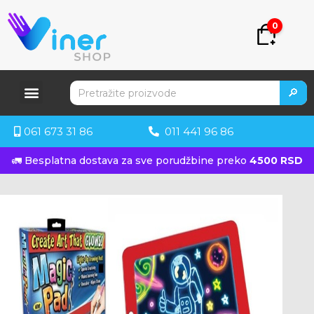
0
🔎
061 673 31 86
011 441 96 86
🚛 Besplatna dostava za sve porudžbine preko
4500 RSD
KUPITE ODMAH