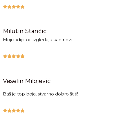





Milutin Stančić
Moji radijatori izgledaju kao novi.





Veselin Milojević
Baš je top boja, stvarno dobro štiti!




