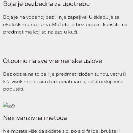
Boja je bezbedna za upotrebu
Boja je na vodenoj bazi, i nije zapaljiva. U skladu je sa
ekološkim propisima. Možete je bez bojazni koristiti i na
predmetima koji se nalaze u kući.
Otporno na sve vremenske uslove
Bez obzira na to da li je predmet izložen suncu, vetru ili
kiši, visokim ili niskim temperaturama, zaštitni sloj neće
popustiti.
Neinvanzivna metoda
Ne morate više da skidate sloj po sloj farbe, brušite ili