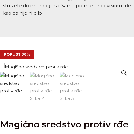
stružete do iznemoglosti. Samo premažite površinu i rđe
kao da nije ni bilo!
POPUST 38%
Magično sredstvo protiv rđe