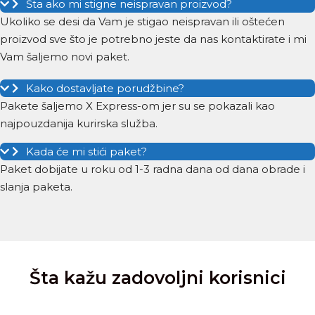
Šta ako mi stigne neispravan proizvod?
Ukoliko se desi da Vam je stigao neispravan ili oštećen
proizvod sve što je potrebno jeste da nas kontaktirate i mi
Vam šaljemo novi paket.
Kako dostavljate porudžbine?
Pakete šaljemo X Express-om jer su se pokazali kao
najpouzdanija kurirska služba.
Kada će mi stići paket?
Paket dobijate u roku od 1-3 radna dana od dana obrade i
slanja paketa.
Šta kažu zadovoljni korisnici