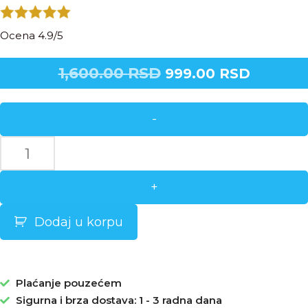
Ocena 4.9/5
1,600.00
RSD
999.00
RSD
-
+
Dodaj u korpu
Plaćanje pouzećem
Sigurna i brza dostava: 1 - 3 radna dana