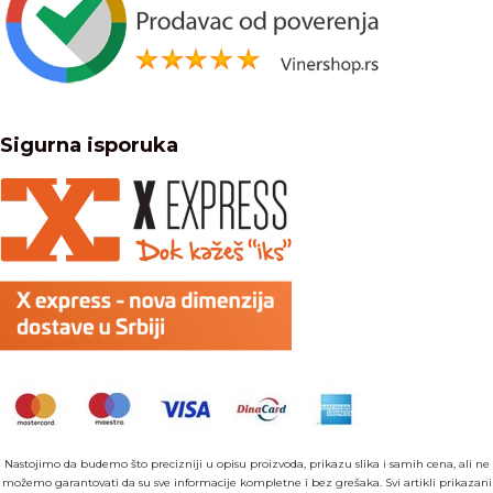
Sigurna isporuka
Nastojimo da budemo što precizniji u opisu proizvoda, prikazu slika i samih cena, ali ne
možemo garantovati da su sve informacije kompletne i bez grešaka. Svi artikli prikazani