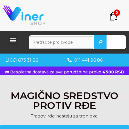
0
🔎
061 673 31 86
011 441 96 86
🚛 Besplatna dostava za sve porudžbine preko
4500 RSD
KUPITE ODMAH
MAGIČNO SREDSTVO
PROTIV RĐE
Tragovi rđe nestaju za tren oka!