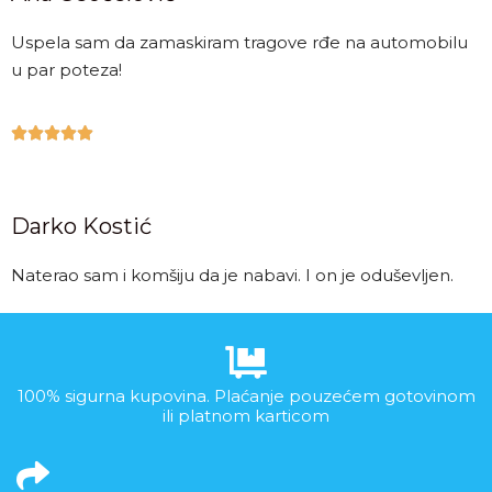
Uspela sam da zamaskiram tragove rđe na automobilu
u par poteza!





Darko Kostić
Naterao sam i komšiju da je nabavi. I on je oduševljen.
100% sigurna kupovina. Plaćanje pouzećem gotovinom
ili platnom karticom