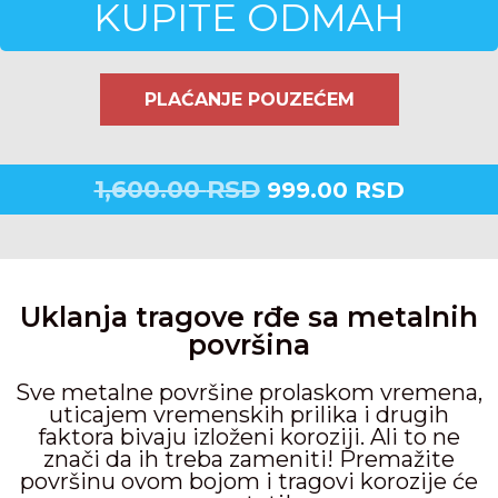
KUPITE ODMAH
PLAĆANJE POUZEĆEM
1,600.00
RSD
999.00
RSD
Uklanja tragove rđe sa metalnih
površina
Sve metalne površine prolaskom vremena,
uticajem vremenskih prilika i drugih
faktora bivaju izloženi koroziji. Ali to ne
znači da ih treba zameniti! Premažite
površinu ovom bojom i tragovi korozije će