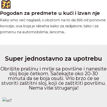
Pogodan za predmete u kući i izvan nje
Kako smo već naglasili, s obzirom na to da štiti od ponovne
korozije, ova boja je idealna kako za radijatore, tako i za
primenu na automobilima, lancima...
Super jednostavno za upotrebu
Obrišite prašinu i mrlje sa površine i nanesite
sloj boje četkom. Sačekajte oko 20-30
minuta da se boja osuši. Vrlo brzo će se
stvoriti zaštitni sloj, koji će zaštititi površinu.
Nema više struganja!