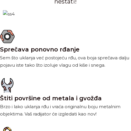
nestati!
Sprečava ponovno rđanje
Sem što uklanja već postojeću rđu, ova boja sprečava dalju
pojavu iste tako što izoluje vlagu od kiše i snega.
Štiti površine od metala i gvožđa
Brzo i lako uklanja rđu i vraća originalnu boju metalnim
objektima. Vaš radijator će izgledati kao nov!