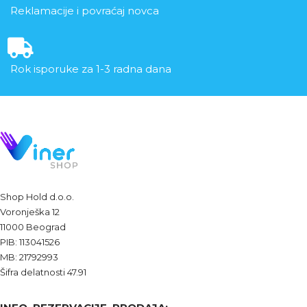
Reklamacije i povraćaj novca
Rok isporuke za 1-3 radna dana
Shop Hold d.o.o.
Voronješka 12
11000 Beograd
PIB: 113041526
MB: 21792993
Šifra delatnosti 47.91