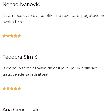
Nenad Ivanović
Nisam očekivao ovako efikasne rezultate, pogotovo ne
ovako brzo.





Teodora Simić
Iskreno, nisam verovala da deluje, ali je uklonila sve
tragove rđe sa radijatora!





Ana Geočelović