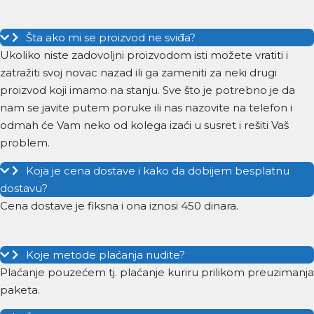
Šta ako mi se proizvod ne sviđa?
Ukoliko niste zadovoljni proizvodom isti možete vratiti i
zatražiti svoj novac nazad ili ga zameniti za neki drugi
proizvod koji imamo na stanju. Sve što je potrebno je da
nam se javite putem poruke ili nas nazovite na telefon i
odmah će Vam neko od kolega izaći u susret i rešiti Vaš
problem.
Koja je cena dostave i kako da dobijem besplatnu
dostavu?
Cena dostave je fiksna i ona iznosi 450 dinara.
Koje metode plaćanja nudite?
Plaćanje pouzećem tj. plaćanje kuriru prilikom preuzimanja
paketa.