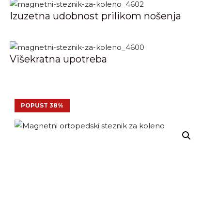
Izuzetna udobnost prilikom nošenja
Višekratna upotreba
POPUST 38%