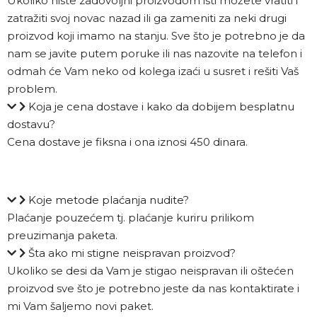
Ukoliko niste zadovoljni proizvodom isti možete vratiti i
zatražiti svoj novac nazad ili ga zameniti za neki drugi
proizvod koji imamo na stanju. Sve što je potrebno je da
nam se javite putem poruke ili nas nazovite na telefon i
odmah će Vam neko od kolega izaći u susret i rešiti Vaš
problem.
Koja je cena dostave i kako da dobijem besplatnu
dostavu?
Cena dostave je fiksna i ona iznosi 450 dinara.
Koje metode plaćanja nudite?
Plaćanje pouzećem tj. plaćanje kuriru prilikom
preuzimanja paketa.
Šta ako mi stigne neispravan proizvod?
Ukoliko se desi da Vam je stigao neispravan ili oštećen
proizvod sve što je potrebno jeste da nas kontaktirate i
mi Vam šaljemo novi paket.