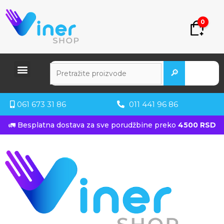
0
🔎
061 673 31 86
011 441 96 86
🚛 Besplatna dostava za sve porudžbine preko
4500 RSD