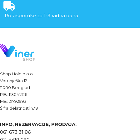
Rok isporuke za 1-3 radna dana
Shop Hold d.o.o.
Voronješka 12
11000 Beograd
PIB: 113041526
MB: 21792993
Šifra delatnosti 47.91
INFO, REZERVACIJE, PRODAJA:
061 673 31 86
011 4419 686