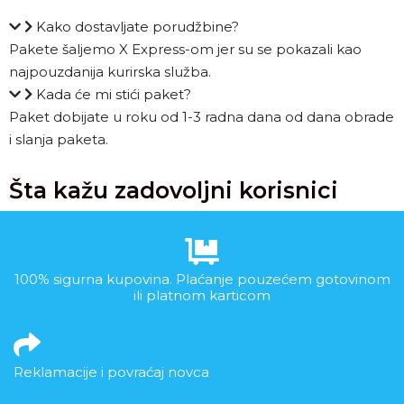
Kako dostavljate porudžbine?
Pakete šaljemo X Express-om jer su se pokazali kao
najpouzdanija kurirska služba.
Kada će mi stići paket?
Paket dobijate u roku od 1-3 radna dana od dana obrade
i slanja paketa.
Šta kažu zadovoljni korisnici
100% sigurna kupovina. Plaćanje pouzećem gotovinom
ili platnom karticom
Reklamacije i povraćaj novca