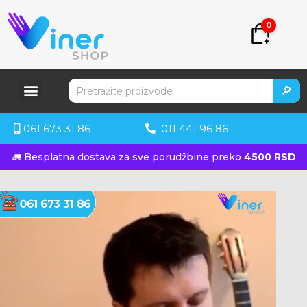
0
🔎
061 673 31 86
011 441 96 86
🚛 Besplatna dostava za sve porudžbine preko
4500 RSD
KUPITE ODMAH