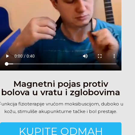
Magnetni pojas protiv
bolova u vratu i zglobovima
Funkcija fizioterapije vrućom moksibuscijom, duboko u
kožu, stimuliše akupunkturne tačke i bol prestaje.
KUPITE ODMAH