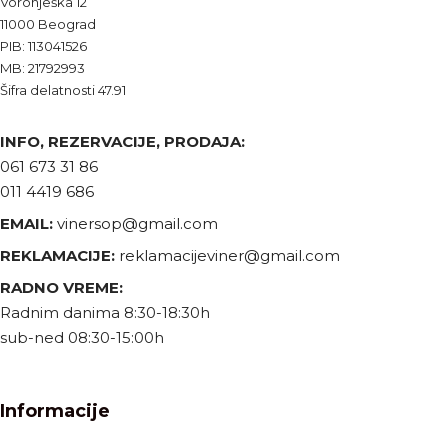
Voronješka 12
11000 Beograd
PIB: 113041526
MB: 21792993
Šifra delatnosti 47.91
INFO, REZERVACIJE, PRODAJA:
061 673 31 86
011 4419 686
EMAIL:
vinersop@gmail.com
REKLAMACIJE:
reklamacijeviner@gmail.com
RADNO VREME:
Radnim danima 8:30-18:30h
sub-ned 08:30-15:00h
Informacije