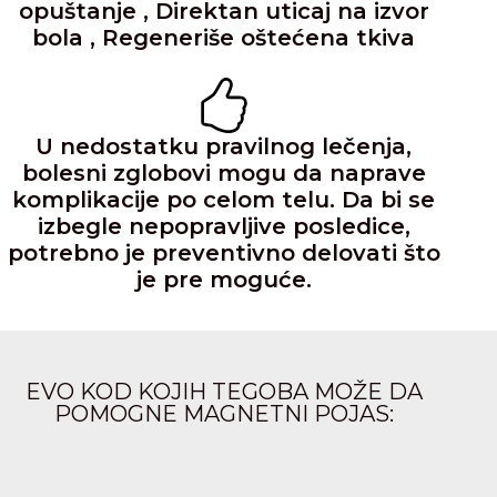
opuštanje , Direktan uticaj na izvor
bola , Regeneriše oštećena tkiva
U nedostatku pravilnog lečenja,
bolesni zglobovi mogu da naprave
komplikacije po celom telu. Da bi se
izbegle nepopravljive posledice,
potrebno je preventivno delovati što
je pre moguće.
EVO KOD KOJIH TEGOBA MOŽE DA
POMOGNE MAGNETNI POJAS: