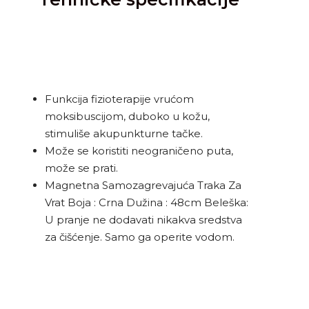
Funkcija fizioterapije vrućom
moksibuscijom, duboko u kožu,
stimuliše akupunkturne tačke.
Može se koristiti neograničeno puta,
može se prati.
Magnetna Samozagrevajuća Traka Za
Vrat Boja : Crna Dužina : 48cm Beleška:
U pranje ne dodavati nikakva sredstva
za čišćenje. Samo ga operite vodom.