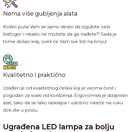
Nema više gubljenja alata
Koliko puta Vam se samo desilo da izgubite neki
šrafciger i nikako ne možete da ga nađete?! Sada je
tome došao kraj, uvek će Vam sve biti na broju!
Kvalitetno i praktično
Izrađen je od kvalitetnog čelika koji je veoma čvrst i
pogodan za svaki vid korišćenja. Ergonomski je dizajniran
alat, tako da se lako rasklapa I udobno naleže na ruku
dok ste u poslu.
Ugrađena LED lampa za bolju