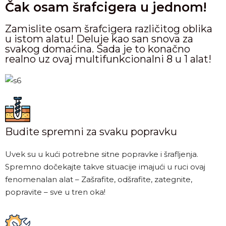
Čak osam šrafcigera u jednom!
Zamislite osam šrafcigera različitog oblika
u istom alatu! Deluje kao san snova za
svakog domaćina. Sada je to konačno
realno uz ovaj multifunkcionalni 8 u 1 alat!
Budite spremni za svaku popravku
Uvek su u kući potrebne sitne popravke i šrafljenja.
Spremno dočekajte takve situacije imajući u ruci ovaj
fenomenalan alat – Zašrafite, odšrafite, zategnite,
popravite – sve u tren oka!