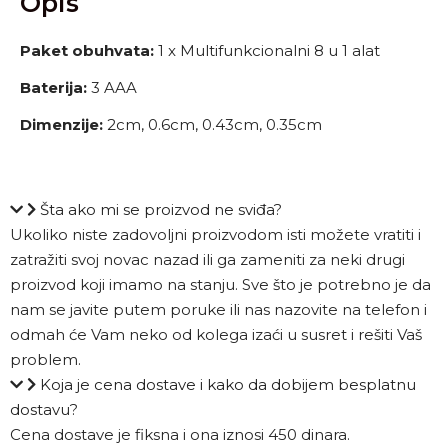
Opis
Paket obuhvata:
1 x Multifunkcionalni 8 u 1 alat
Baterija:
3 AAA
Dimenzije:
2cm, 0.6cm, 0.43cm, 0.35cm
Šta ako mi se proizvod ne sviđa?
Ukoliko niste zadovoljni proizvodom isti možete vratiti i
zatražiti svoj novac nazad ili ga zameniti za neki drugi
proizvod koji imamo na stanju. Sve što je potrebno je da
nam se javite putem poruke ili nas nazovite na telefon i
odmah će Vam neko od kolega izaći u susret i rešiti Vaš
problem.
Koja je cena dostave i kako da dobijem besplatnu
dostavu?
Cena dostave je fiksna i ona iznosi 450 dinara.