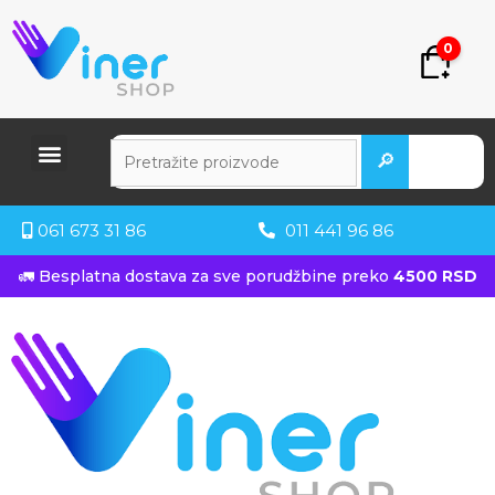
0
🔎
061 673 31 86
011 441 96 86
🚛 Besplatna dostava za sve porudžbine preko
4500 RSD