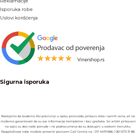
Reklamacije
Isporuka robe
Uslovi korišćenja
Sigurna isporuka
Nastojimo da budemo što precizniji u opisu proizvoda, prikazu slika i samih cena, ali ne
možemo garantovati da su sve informacije kompletne i bez grešaka. Svi artikli prikazani
na sajtu su deo naše ponude i ne podrazumeva da su dostupni u svakom trenutku.
Raspoloživost robe možete proveriti pozivom Call Centra na :
011 4419 686
/
061 673 31 86