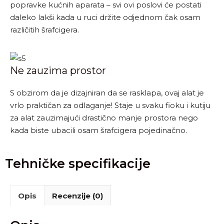
popravke kućnih aparata – svi ovi poslovi će postati
daleko lakši kada u ruci držite odjednom čak osam
različitih šrafcigera.
Ne zauzima prostor
S obzirom da je dizajniran da se rasklapa, ovaj alat je
vrlo praktičan za odlaganje! Staje u svaku fioku i kutiju
za alat zauzimajući drastično manje prostora nego
kada biste ubacili osam šrafcigera pojedinačno.
Tehničke specifikacije
Opis
Recenzije (0)