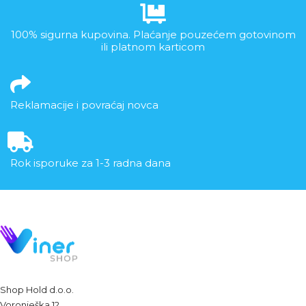
100% sigurna kupovina. Plaćanje pouzećem gotovinom
ili platnom karticom
Reklamacije i povraćaj novca
Rok isporuke za 1-3 radna dana
Shop Hold d.o.o.
Voronješka 12