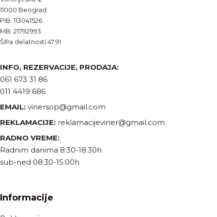
11000 Beograd
PIB: 113041526
MB: 21792993
Šifra delatnosti 47.91
INFO, REZERVACIJE, PRODAJA:
061 673 31 86
011 4419 686
EMAIL:
vinersop@gmail.com
REKLAMACIJE:
reklamacijeviner@gmail.com
RADNO VREME:
Radnim danima 8:30-18:30h
sub-ned 08:30-15:00h
Informacije