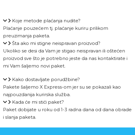
Koje metode plaćanja nudite?
Plaćanje pouzećem tj. plaćanje kuriru prilikom
preuzimanja paketa.
Šta ako mi stigne neispravan proizvod?
Ukoliko se desi da Vam je stigao neispravan ili oštećen
proizvod sve što je potrebno jeste da nas kontaktirate i
mi Vam šaljemo novi paket.
Kako dostavljate porudžbine?
Pakete šaljemo X Express-om jer su se pokazali kao
najpouzdanija kurirska služba.
Kada će mi stići paket?
Paket dobijate u roku od 1-3 radna dana od dana obrade
i slanja paketa.