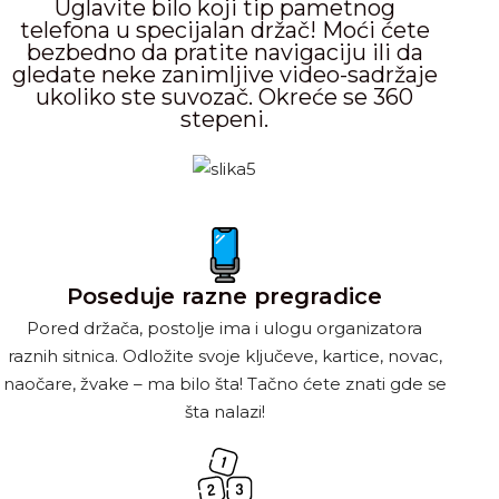
Uglavite bilo koji tip pametnog
telefona u specijalan držač! Moći ćete
bezbedno da pratite navigaciju ili da
gledate neke zanimljive video-sadržaje
ukoliko ste suvozač. Okreće se 360
stepeni.
Poseduje razne pregradice
Pored držača, postolje ima i ulogu organizatora
raznih sitnica. Odložite svoje ključeve, kartice, novac,
naočare, žvake – ma bilo šta! Tačno ćete znati gde se
šta nalazi!