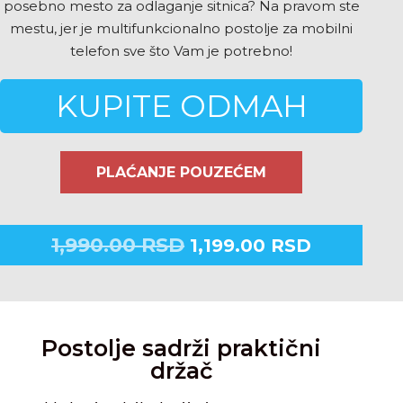
posebno mesto za odlaganje sitnica? Na pravom ste
mestu, jer je multifunkcionalno postolje za mobilni
telefon sve što Vam je potrebno!
KUPITE ODMAH
PLAĆANJE POUZEĆEM
1,990.00
RSD
1,199.00
RSD
Postolje sadrži praktični
držač