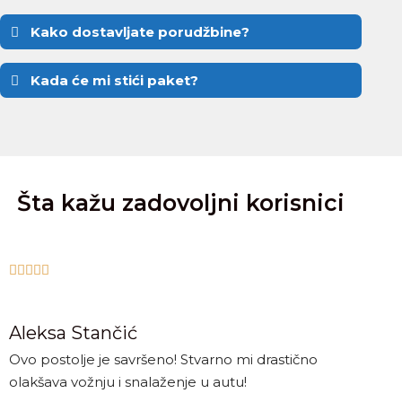
Kako dostavljate porudžbine?
Kada će mi stići paket?
Šta kažu zadovoljni korisnici





Aleksa Stančić
Ovo postolje je savršeno! Stvarno mi drastično
olakšava vožnju i snalaženje u autu!