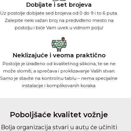
Dobijate i set brojeva
Uz postolje dobijate sed brojeva od 0 do 9 i to 6 puta.
Zalepite neki važan broj na predviđeno mesto na
postolju i biće Vam uvek u vidnom polju!
Neklizajuće i veoma praktično
Postolje je izrađeno od kvalitetnog silikona, te se ne
može slomiti, a sprečava i proklizavanje Vaših stvari.
Samo je stavite na kontrolnu tablu – nema specijalne
instalacije i komplikovanih koraka.
Poboljšaće kvalitet vožnje
Bolja organizacija stvari u autu će učiniti