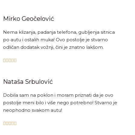
Mirko Geočelović
Nema klizanja, padanja telefona, gubljenja sitnica
po autu i ostalih muka! Ovo postolje je stvarno
odličan dodatak vožnji, čini je znatno lakšom.





Nataša Srbulović
Dobila sam na poklon i moram priznati da je ovo
postolje meni bilo i više nego potrebno! Stvarno je
neophodno svakom autu!




