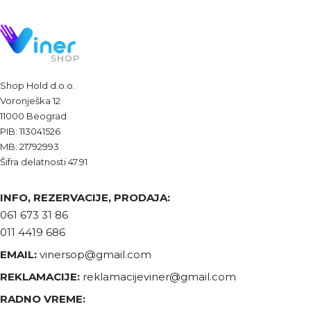
Shop Hold d.o.o.
Voronješka 12
11000 Beograd
PIB: 113041526
MB: 21792993
Šifra delatnosti 47.91
INFO, REZERVACIJE, PRODAJA:
061 673 31 86
011 4419 686
EMAIL:
vinersop@gmail.com
REKLAMACIJE:
reklamacijeviner@gmail.com
RADNO VREME: