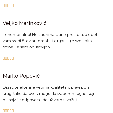





Veljko Marinković
Fenomenalno! Ne zauzima puno prostora, a opet
vam sredi čitav automobil i organizuje sve kako
treba. Ja sam oduševljen.





Marko Popović
Držač telefona je veoma kvalitetan, pravi pun
krug, tako da uvek mogu da izaberem ugao koji
mi najviše odgovara i da uživam u vožnji.




