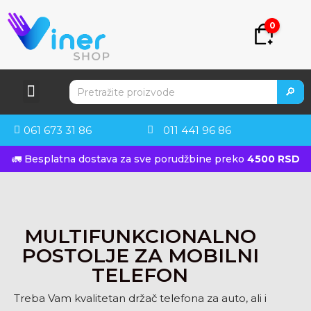
0
🔎
061 673 31 86
011 441 96 86
🚛 Besplatna dostava za sve porudžbine preko
4500 RSD
KUPITE ODMAH
MULTIFUNKCIONALNO
POSTOLJE ZA MOBILNI
TELEFON
Treba Vam kvalitetan držač telefona za auto, ali i