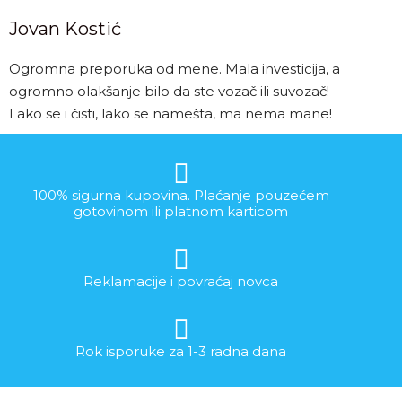
Jovan Kostić
Ogromna preporuka od mene. Mala investicija, a
ogromno olakšanje bilo da ste vozač ili suvozač!
Lako se i čisti, lako se namešta, ma nema mane!
100% sigurna kupovina. Plaćanje pouzećem
gotovinom ili platnom karticom
Reklamacije i povraćaj novca
Rok isporuke za 1-3 radna dana