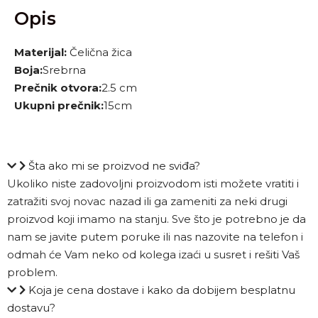
Opis
Materijal:
Čelična žica
Boja:
Srebrna
Prečnik otvora:
2.5 cm
Ukupni prečnik:
15cm
Šta ako mi se proizvod ne sviđa?
Ukoliko niste zadovoljni proizvodom isti možete vratiti i
zatražiti svoj novac nazad ili ga zameniti za neki drugi
proizvod koji imamo na stanju. Sve što je potrebno je da
nam se javite putem poruke ili nas nazovite na telefon i
odmah će Vam neko od kolega izaći u susret i rešiti Vaš
problem.
Koja je cena dostave i kako da dobijem besplatnu
dostavu?