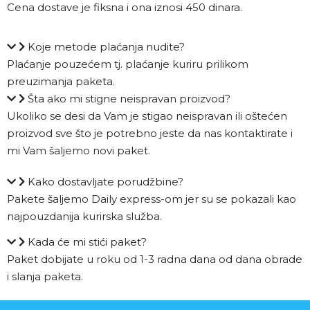
Cena dostave je fiksna i ona iznosi 450 dinara.
Koje metode plaćanja nudite?
Plaćanje pouzećem tj. plaćanje kuriru prilikom
preuzimanja paketa.
Šta ako mi stigne neispravan proizvod?
Ukoliko se desi da Vam je stigao neispravan ili oštećen
proizvod sve što je potrebno jeste da nas kontaktirate i
mi Vam šaljemo novi paket.
Kako dostavljate porudžbine?
Pakete šaljemo Daily express-om jer su se pokazali kao
najpouzdanija kurirska služba.
Kada će mi stići paket?
Paket dobijate u roku od 1-3 radna dana od dana obrade
i slanja paketa.