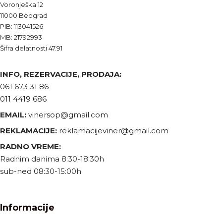
Voronješka 12
11000 Beograd
PIB: 113041526
MB: 21792993
Šifra delatnosti 47.91
INFO, REZERVACIJE, PRODAJA:
061 673 31 86
011 4419 686
EMAIL:
vinersop@gmail.com
REKLAMACIJE:
reklamacijeviner@gmail.com
RADNO VREME:
Radnim danima 8:30-18:30h
sub-ned 08:30-15:00h
Informacije