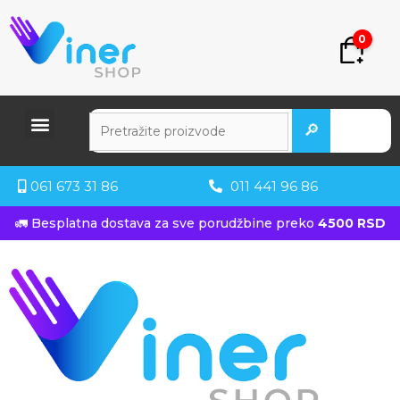
0
🔎
061 673 31 86
011 441 96 86
🚛 Besplatna dostava za sve porudžbine preko
4500 RSD