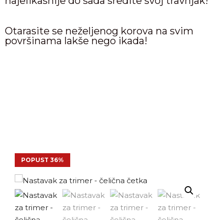
najefikasnije do sada sredite svoj travnjak!
Otarasite se neželjenog korova na svim
površinama lakše nego ikada!
POPUST 36%