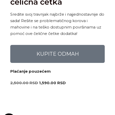
čelična četka
Sredite svoj travnjak najbrže i najjednostavnije do
sada! Rešite se problematičnog korova i
mahovine i na teško dostupnim površinama uz
pomoć ove čelične četke dodatka!
KUPITE ODMAH
Plaćanje pouzećem
2,500.00
RSD
1,590.00
RSD