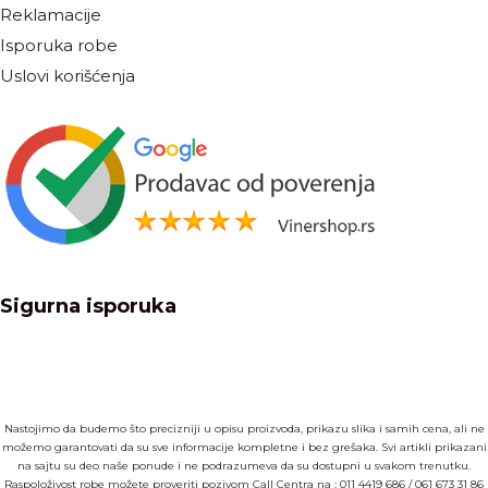
Reklamacije
Isporuka robe
Uslovi korišćenja
Sigurna isporuka
Nastojimo da budemo što precizniji u opisu proizvoda, prikazu slika i samih cena, ali ne
možemo garantovati da su sve informacije kompletne i bez grešaka. Svi artikli prikazani
na sajtu su deo naše ponude i ne podrazumeva da su dostupni u svakom trenutku.
Raspoloživost robe možete proveriti pozivom Call Centra na :
011 4419 686
/
061 673 31 86