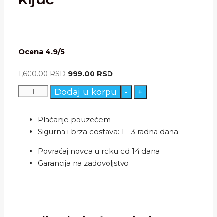
Ocena 4.9/5
Originalna
Trenutna
1,600.00
RSD
999.00
RSD
cena
cena
Neodoljiva
Dodaj u korpu
-
+
je
je:
srebrno
bila:
999.00 RSD.
zlatna
Plaćanje pouzećem
1,600.00 RSD.
ogrlica
Sigurna i brza dostava: 1 - 3 radna dana
-
Povraćaj novca u roku od 14 dana
Ljubavni
Garancija na zadovoljstvo
ključ
količina