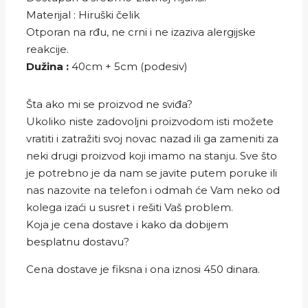
Materijal : Hiruški čelik
Otporan na rđu, ne crni i ne izaziva alergijske
reakcije.
Dužina :
40cm + 5cm (podesiv)
Šta ako mi se proizvod ne sviđa?
Ukoliko niste zadovoljni proizvodom isti možete
vratiti i zatražiti svoj novac nazad ili ga zameniti za
neki drugi proizvod koji imamo na stanju. Sve što
je potrebno je da nam se javite putem poruke ili
nas nazovite na telefon i odmah će Vam neko od
kolega izaći u susret i rešiti Vaš problem.
Koja je cena dostave i kako da dobijem
besplatnu dostavu?
Cena dostave je fiksna i ona iznosi 450 dinara.