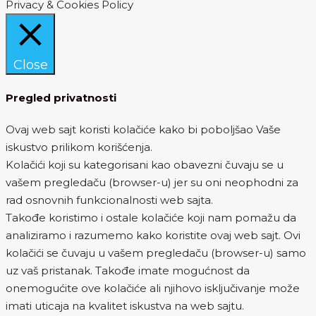
Privacy & Cookies Policy
Close
Pregled privatnosti
Ovaj web sajt koristi kolačiće kako bi poboljšao Vaše
iskustvo prilikom korišćenja.
Kolačići koji su kategorisani kao obavezni čuvaju se u
vašem pregledaču (browser-u) jer su oni neophodni za
rad osnovnih funkcionalnosti web sajta.
Takođe koristimo i ostale kolačiće koji nam pomažu da
analiziramo i razumemo kako koristite ovaj web sajt. Ovi
kolačići se čuvaju u vašem pregledaču (browser-u) samo
uz vaš pristanak. Takođe imate mogućnost da
onemogućite ove kolačiće ali njihovo isključivanje može
imati uticaja na kvalitet iskustva na web sajtu.