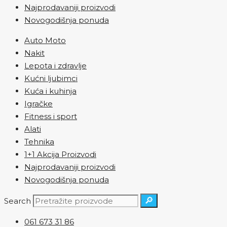
Najprodavaniji proizvodi
Novogodišnja ponuda
Auto Moto
Nakit
Lepota i zdravlje
Kućni ljubimci
Kuća i kuhinja
Igračke
Fitness i sport
Alati
Tehnika
1+1 Akcija Proizvodi
Najprodavaniji proizvodi
Novogodišnja ponuda
🔎
Search
061 673 31 86