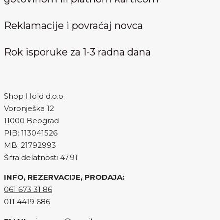
Reklamacije i povraćaj novca
Rok isporuke za 1-3 radna dana
Shop Hold d.o.o.
Voronješka 12
11000 Beograd
PIB: 113041526
MB: 21792993
Šifra delatnosti 47.91
INFO, REZERVACIJE, PRODAJA:
061 673 31 86
011 4419 686