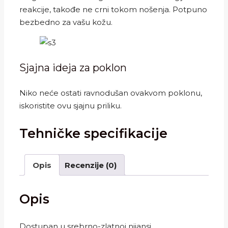
reakcije, takođe ne crni tokom nošenja. Potpuno
bezbedno za vašu kožu.
Sjajna ideja za poklon
Niko neće ostati ravnodušan ovakvom poklonu,
iskoristite ovu sjajnu priliku.
Tehničke specifikacije
Opis
Recenzije (0)
Opis
Dostupan u srebrno-zlatnoj nijansi.