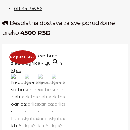
011 441 96 86
🚛 Besplatna dostava za sve porudžbine
preko
4500 RSD
Popust 38%