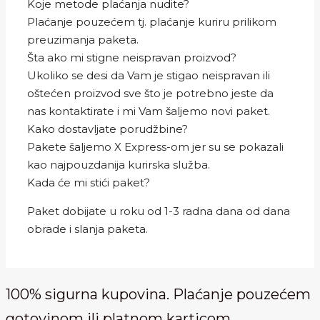
Koje metode plaćanja nudite?
Plaćanje pouzećem tj. plaćanje kuriru prilikom
preuzimanja paketa.
Šta ako mi stigne neispravan proizvod?
Ukoliko se desi da Vam je stigao neispravan ili
oštećen proizvod sve što je potrebno jeste da
nas kontaktirate i mi Vam šaljemo novi paket.
Kako dostavljate porudžbine?
Pakete šaljemo X Express-om jer su se pokazali
kao najpouzdanija kurirska služba.
Kada će mi stići paket?
Paket dobijate u roku od 1-3 radna dana od dana
obrade i slanja paketa.
100% sigurna kupovina. Plaćanje pouzećem
gotovinom ili platnom karticom