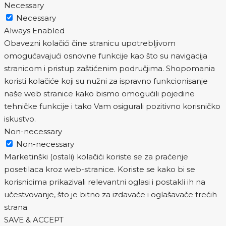
Necessary
Necessary
Always Enabled
Obavezni kolačići čine stranicu upotrebljivom
omogućavajući osnovne funkcije kao što su navigacija
stranicom i pristup zaštićenim područjima. Shopomania
koristi kolačiće koji su nužni za ispravno funkcionisanje
naše web stranice kako bismo omogućili pojedine
tehničke funkcije i tako Vam osigurali pozitivno korisničko
iskustvo.
Non-necessary
Non-necessary
Marketinški (ostali) kolačići koriste se za praćenje
posetilaca kroz web-stranice. Koriste se kako bi se
korisnicima prikazivali relevantni oglasi i postakli ih na
učestvovanje, što je bitno za izdavače i oglašavače trećih
strana.
SAVE & ACCEPT