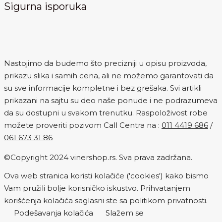
Sigurna isporuka
Nastojimo da budemo što precizniji u opisu proizvoda,
prikazu slika i samih cena, ali ne možemo garantovati da
su sve informacije kompletne i bez grešaka. Svi artikli
prikazani na sajtu su deo naše ponude i ne podrazumeva
da su dostupni u svakom trenutku. Raspoloživost robe
možete proveriti pozivom Call Centra na :
011 4419 686
/
061 673 31 86
©Copyright 2024 vinershop.rs. Sva prava zadržana.
Ova web stranica koristi kolačiće ('cookies') kako bismo
Vam pružili bolje korisničko iskustvo. Prihvatanjem
korišćenja kolačića saglasni ste sa politikom privatnosti.
Podešavanja kolačića
Slažem se