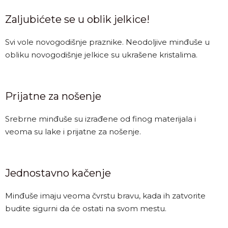
Zaljubićete se u oblik jelkice!
Svi vole novogodišnje praznike. Neodoljive minđuše u
obliku novogodišnje jelkice su ukrašene kristalima.
Prijatne za nošenje
Srebrne minđuše su izrađene od finog materijala i
veoma su lake i prijatne za nošenje.
Jednostavno kačenje
Minđuše imaju veoma čvrstu bravu, kada ih zatvorite
budite sigurni da će ostati na svom mestu.