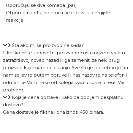
Isporučuju se dva komada (par)
Otporne na rđu, ne crne i ne izazivaju alergijske
reakcije.
Šta ako mi se proizvod ne sviđa?
Ukoliko niste zadovoljni proizvodom isti možete vratiti i
zatražiti svoj novac nazad ili ga zameniti za neki drugi
proizvod koji imamo na stanju. Sve što je potrebno je da
nam se javite putem poruke ili nas nazovite na telefon i
odmah će Vam neko od kolega izaći u susret i rešiti Vaš
problem.
Koja je cena dostave i kako da dobijem besplatnu
dostavu?
Cena dostave je fiksna i ona iznosi 450 dinara.