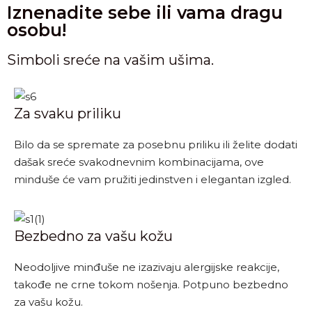
Iznenadite sebe ili vama dragu
osobu!
Simboli sreće na vašim ušima.
Za svaku priliku
Bilo da se spremate za posebnu priliku ili želite dodati
dašak sreće svakodnevnim kombinacijama, ove
minduše će vam pružiti jedinstven i elegantan izgled.
Bezbedno za vašu kožu
Neodoljive minđuše ne izazivaju alergijske reakcije,
takođe ne crne tokom nošenja. Potpuno bezbedno
za vašu kožu.