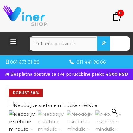
0
🔎
061 673 31 86
011 441 96 86
🚛 Besplatna dostava za sve porudžbine preko
4500 RSD
POPUST 38%