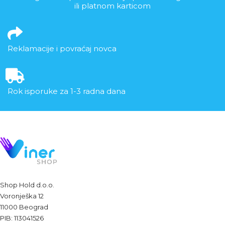
ili platnom karticom
Reklamacije i povraćaj novca
Rok isporuke za 1-3 radna dana
Shop Hold d.o.o.
Voronješka 12
11000 Beograd
PIB: 113041526