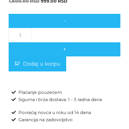
1,600.00
RSD
999.00
RSD
-
+
Dodaj u korpu
Plaćanje pouzećem
Sigurna i brza dostava: 1 - 3 radna dana
Povraćaj novca u roku od 14 dana
Garancija na zadovoljstvo