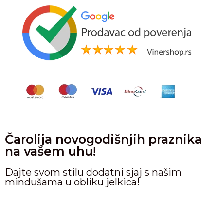
Čarolija novogodišnjih praznika
na vašem uhu!
Dajte svom stilu dodatni sjaj s našim
mindušama u obliku jelkica!