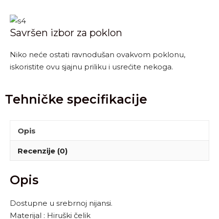
Savršen izbor za poklon
Niko neće ostati ravnodušan ovakvom poklonu,
iskoristite ovu sjajnu priliku i usrećite nekoga.
Tehničke specifikacije
Opis
Recenzije (0)
Opis
Dostupne u srebrnoj nijansi.
Materijal : Hiruški čelik