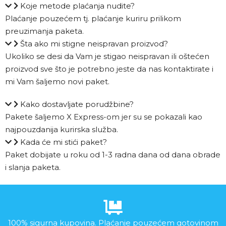
Koje metode plaćanja nudite?
Plaćanje pouzećem tj. plaćanje kuriru prilikom
preuzimanja paketa.
Šta ako mi stigne neispravan proizvod?
Ukoliko se desi da Vam je stigao neispravan ili oštećen
proizvod sve što je potrebno jeste da nas kontaktirate i
mi Vam šaljemo novi paket.
Kako dostavljate porudžbine?
Pakete šaljemo X Express-om jer su se pokazali kao
najpouzdanija kurirska služba.
Kada će mi stići paket?
Paket dobijate u roku od 1-3 radna dana od dana obrade
i slanja paketa.
100% sigurna kupovina. Plaćanje pouzećem gotovinom