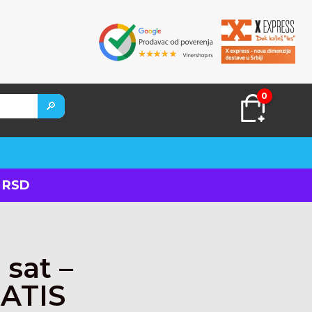
0
🔎
 RSD
 sat –
RATIS