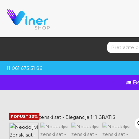
061 673 31 86
🚛 B
POPUST 33%