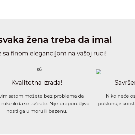
 svaka žena treba da ima!
e sa finom elegancijom na vašoj ruci!
Kvalitetna izrada!
Savrše
ovim satom možete bez problema da
Niko neće o
ruke ili da se tuširate. Nije preporučljivo
poklonu, iskoristi
nositi ga u moru ili bazenu.