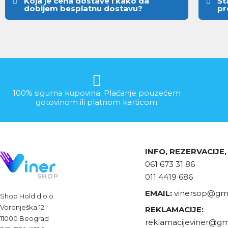
Koja je cena dostave i kako da
Št
dobijem besplatnu dostavu?
pr
100% sigurna kupovina. Plaćanje pouzećem
gotovinom ili platnom karticom
INFO, REZERVACIJE
061 673 31 86
011 4419 686
EMAIL:
vinersop@gma
Shop Hold d.o.o.
Voronješka 12
REKLAMACIJE:
11000 Beograd
reklamacijeviner@gm