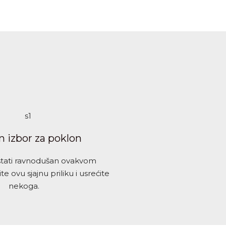
n izbor za poklon
stati ravnodušan ovakvom
te ovu sjajnu priliku i usrećite
nekoga.