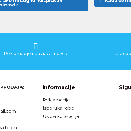
a ako mi stigne neispravan
Kada će mi
oizvod?
Reklamacije i povraćaj novca
Rok ispo
, PRODAJA:
Informacije
Sigu
Reklamacije
Isporuka robe
il.com
Uslovi korišćenja
ail.com