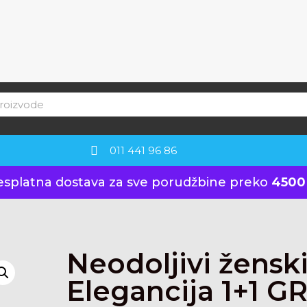
011 441 96 86
esplatna dostava za sve porudžbine preko
4500
Neodoljivi ženski
Elegancija 1+1 G