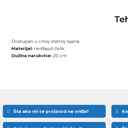
Teh
Dostupan u crnoj-zlatnoj nijansi.
Materijal:
nerđajući čelik
Dužina narukvice:
20 cm
Šta ako mi se proizvod ne sviđa?
Ko