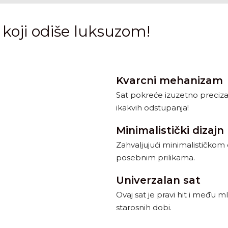
 koji odiše luksuzom!
Kvarcni mehanizam
Sat pokreće izuzetno preci
ikakvih odstupanja!
Minimalistički dizajn
Zahvaljujući minimalističkom 
posebnim prilikama.
Univerzalan sat
Ovaj sat je pravi hit i među 
starosnih dobi.