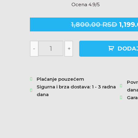
Ocena 4.9/5
1,800.00
RSD
1,199
-
+
DODAJ
Plaćanje pouzećem
Povr
Sigurna i brza dostava: 1 - 3 radna
dan
dana
Gara