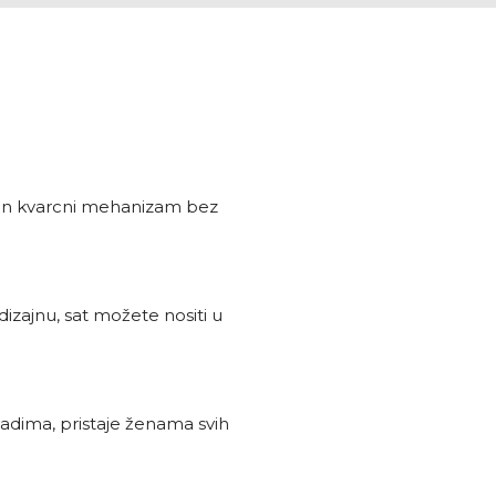
zan kvarcni mehanizam bez
dizajnu, sat možete nositi u
mladima, pristaje ženama svih