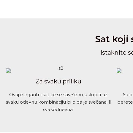
Sat koji
Istaknite s
Za svaku priliku
Ovaj elegantni sat će se savršeno uklopiti uz
Sa 
svaku odevnu kombinaciju bilo da je svečana ili
perete 
svakodnevna.