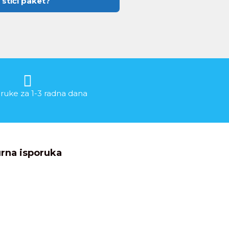
 stići paket?
ruke za 1-3 radna dana
rna isporuka