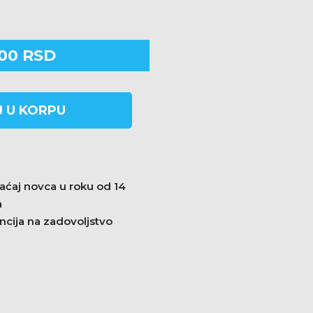
.00
RSD
 U KORPU
aćaj novca u roku od 14
a
ncija na zadovoljstvo