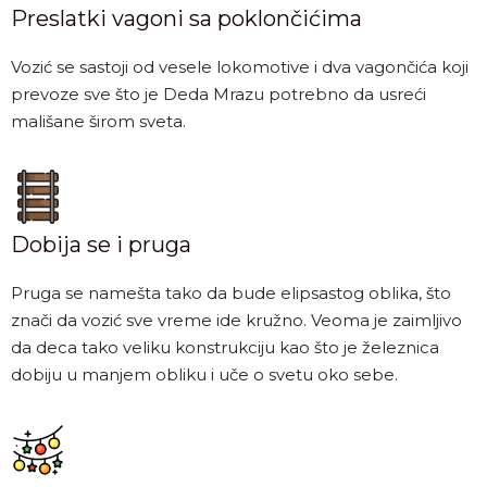
Preslatki vagoni sa poklončićima
Vozić se sastoji od vesele lokomotive i dva vagončića koji
prevoze sve što je Deda Mrazu potrebno da usreći
mališane širom sveta.
Dobija se i pruga
Pruga se namešta tako da bude elipsastog oblika, što
znači da vozić sve vreme ide kružno. Veoma je zaimljivo
da deca tako veliku konstrukciju kao što je železnica
dobiju u manjem obliku i uče o svetu oko sebe.