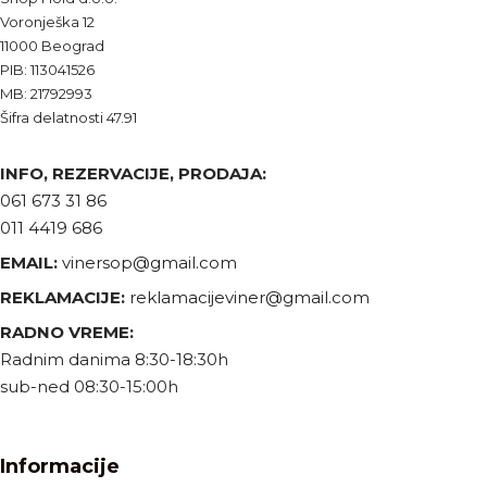
Voronješka 12
11000 Beograd
PIB: 113041526
MB: 21792993
Šifra delatnosti 47.91
INFO, REZERVACIJE, PRODAJA:
061 673 31 86
011 4419 686
EMAIL:
vinersop@gmail.com
REKLAMACIJE:
reklamacijeviner@gmail.com
RADNO VREME:
Radnim danima 8:30-18:30h
sub-ned 08:30-15:00h
Informacije