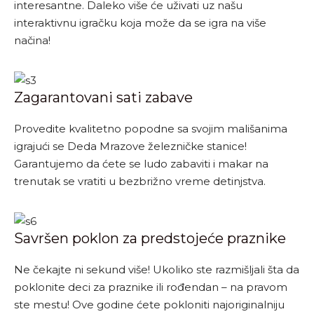
interesantne. Daleko više će uživati uz našu
interaktivnu igračku koja može da se igra na više
načina!
Zagarantovani sati zabave
Provedite kvalitetno popodne sa svojim mališanima
igrajući se Deda Mrazove železničke stanice!
Garantujemo da ćete se ludo zabaviti i makar na
trenutak se vratiti u bezbrižno vreme detinjstva.
Savršen poklon za predstojeće praznike
Ne čekajte ni sekund više! Ukoliko ste razmišljali šta da
poklonite deci za praznike ili rođendan – na pravom
ste mestu! Ove godine ćete pokloniti najoriginalniju