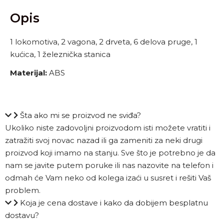
Opis
1 lokomotiva, 2 vagona, 2 drveta, 6 delova pruge, 1
kućica, 1 železnička stanica
Materijal:
ABS
Šta ako mi se proizvod ne sviđa?
Ukoliko niste zadovoljni proizvodom isti možete vratiti i
zatražiti svoj novac nazad ili ga zameniti za neki drugi
proizvod koji imamo na stanju. Sve što je potrebno je da
nam se javite putem poruke ili nas nazovite na telefon i
odmah će Vam neko od kolega izaći u susret i rešiti Vaš
problem.
Koja je cena dostave i kako da dobijem besplatnu
dostavu?