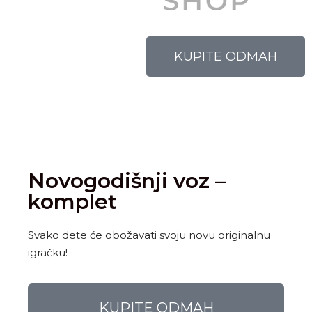
KUPITE ODMAH
Novogodišnji voz –
komplet
Svako dete će obožavati svoju novu originalnu
igračku!
KUPITE ODMAH