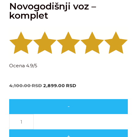
Novogodišnji voz –
komplet
Ocena 4.9/5
4,100.00
RSD
2,899.00
RSD
-
+