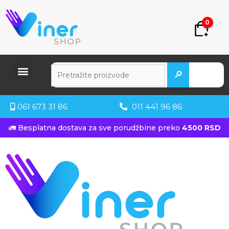
0
🔎
061 673 31 86
011 441 96 86
🚛 Besplatna dostava za sve porudžbine preko
4500 RSD