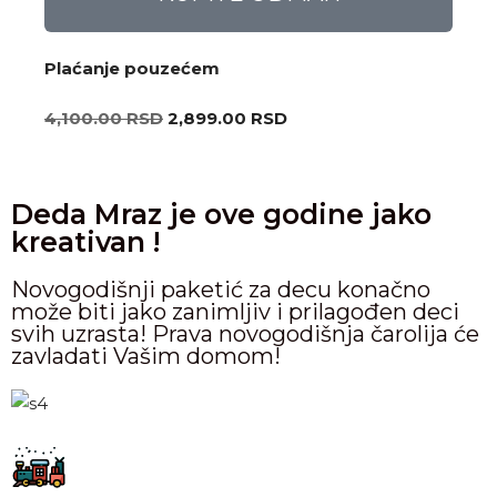
Plaćanje pouzećem
4,100.00
RSD
2,899.00
RSD
Deda Mraz je ove godine jako
kreativan !
Novogodišnji paketić za decu konačno
može biti jako zanimljiv i prilagođen deci
svih uzrasta! Prava novogodišnja čarolija će
zavladati Vašim domom!