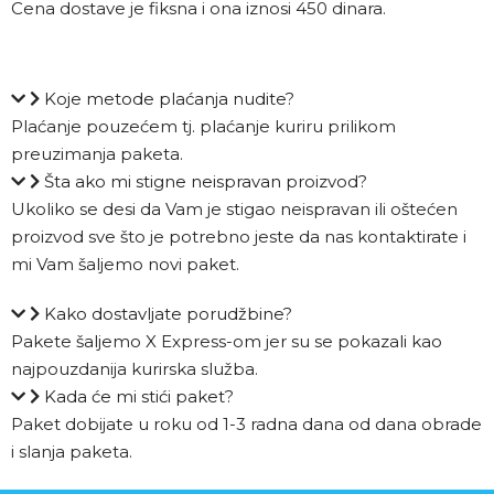
Cena dostave je fiksna i ona iznosi 450 dinara.
Koje metode plaćanja nudite?
Plaćanje pouzećem tj. plaćanje kuriru prilikom
preuzimanja paketa.
Šta ako mi stigne neispravan proizvod?
Ukoliko se desi da Vam je stigao neispravan ili oštećen
proizvod sve što je potrebno jeste da nas kontaktirate i
mi Vam šaljemo novi paket.
Kako dostavljate porudžbine?
Pakete šaljemo X Express-om jer su se pokazali kao
najpouzdanija kurirska služba.
Kada će mi stići paket?
Paket dobijate u roku od 1-3 radna dana od dana obrade
i slanja paketa.