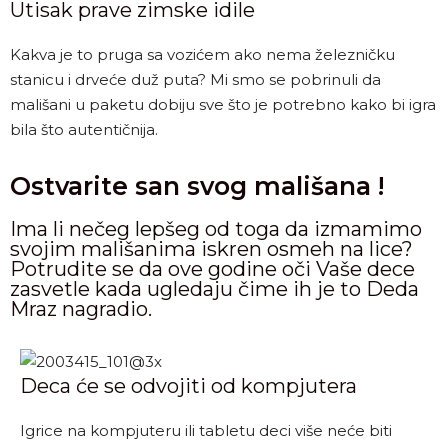
Utisak prave zimske idile
Kakva je to pruga sa vozićem ako nema železničku
stanicu i drveće duž puta? Mi smo se pobrinuli da
mališani u paketu dobiju sve što je potrebno kako bi igra
bila što autentičnija.
Ostvarite san svog mališana !
Ima li nečeg lepšeg od toga da izmamimo
svojim mališanima iskren osmeh na lice?
Potrudite se da ove godine oči Vaše dece
zasvetle kada ugledaju čime ih je to Deda
Mraz nagradio.
Deca će se odvojiti od kompjutera
Igrice na kompjuteru ili tabletu deci više neće biti