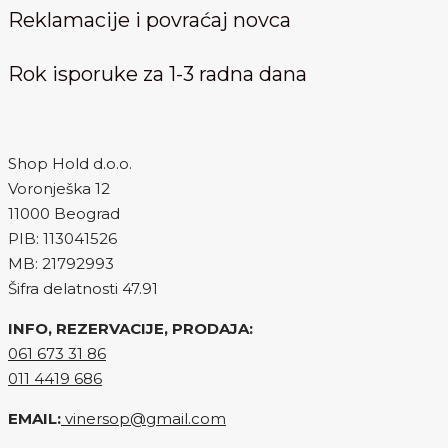
Reklamacije i povraćaj novca
Rok isporuke za 1-3 radna dana
Shop Hold d.o.o.
Voronješka 12
11000 Beograd
PIB: 113041526
MB: 21792993
Šifra delatnosti 47.91
INFO, REZERVACIJE, PRODAJA:
061 673 31 86
011 4419 686
EMAIL:
vinersop@gmail.com