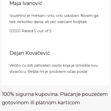
Maja Ivanović
Izuzetno je mekan i vrlo, vrlo udoban. Nosim ga
tek nekoliko dana, ali već osećam boljitak.





Rated 5 out of 5
Dejan Kovačević
Večito ću biti zahvalan osobi koja je izmislila ovu
stvarčicu. Rešila mi je problem očas posla!
100% sigurna kupovina. Plaćanje pouzećem
gotovinom ili platnom karticom