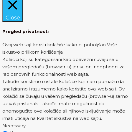
Close
Pregled privatnosti
Ovaj web sajt koristi kolačiće kako bi poboljšao Vaše
iskustvo prilikom korišćenja.
Kolačići koji su kategorisani kao obavezni čuvaju se u
vašem pregledaču (browser-u) jer su oni neophodni za
rad osnovnih funkcionalnosti web sajta.
Takođe koristimo i ostale kolačiće koji nam pomažu da
analiziramo i razumemo kako koristite ovaj web sajt. Ovi
kolačići se čuvaju u vašem pregledaču (browser-u) samo
uz vaš pristanak. Takođe imate mogućnost da
onemogućite ove kolačiće ali njihovo isključivanje može
imati uticaja na kvalitet iskustva na web sajtu.
Necessary