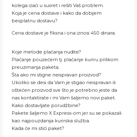
kolega izaći u susret i rešiti Vaš problem.
Koja je cena dostave i kako da dobijem
besplatnu dostavu?
Cena dostave je fiksna i ona iznosi 450 dinara.
Koje metode plaćanja nudite?
Plaćanje pouzećem tj. plaćanje kuriru prilikom
preuzimanja paketa.
Šta ako mi stigne neispravan proizvod?
Ukoliko se desi da Vam je stigao neispravan ili
oštećen proizvod sve što je potrebno jeste da
nas kontaktirate i mi Vam šaljemo novi paket.
Kako dostavljate porudžbine?
Pakete šaljemo X Express-om jer su se pokazali
kao najpouzdanija kurirska služba.
Kada će mi stići paket?