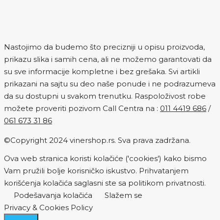
Nastojimo da budemo što precizniji u opisu proizvoda,
prikazu slika i samih cena, ali ne možemo garantovati da
su sve informacije kompletne i bez grešaka. Svi artikli
prikazani na sajtu su deo naše ponude i ne podrazumeva
da su dostupni u svakom trenutku. Raspoloživost robe
možete proveriti pozivom Call Centra na :
011 4419 686
/
061 673 31 86
©Copyright 2024 vinershop.rs. Sva prava zadržana.
Ova web stranica koristi kolačiće ('cookies') kako bismo
Vam pružili bolje korisničko iskustvo. Prihvatanjem
korišćenja kolačića saglasni ste sa politikom privatnosti.
Podešavanja kolačića
Slažem se
Privacy & Cookies Policy