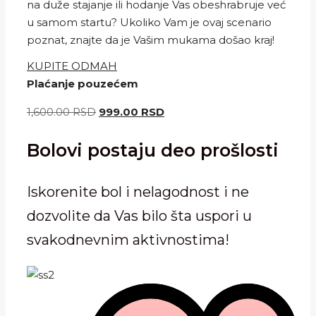
na duže stajanje ili hodanje Vas obeshrabruje već
u samom startu? Ukoliko Vam je ovaj scenario
poznat, znajte da je Vašim mukama došao kraj!
KUPITE ODMAH
Plaćanje pouzećem
Originalna
Trenutna
1,600.00
RSD
999.00
RSD
cena
cena
Bolovi postaju deo prošlosti
je
je:
bila:
999.00 RSD.
1,600.00 RSD.
Iskorenite bol i nelagodnost i ne
dozvolite da Vas bilo šta uspori u
svakodnevnim aktivnostima!