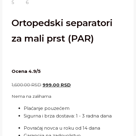
Ortopedski separatori
za mali prst (PAR)
Ocena 4.9/5
Originalna
Trenutna
1,600.00
RSD
999.00
RSD
cena
cena
Nema na zalihama
je
je:
bila:
999.00 RSD.
Plaćanje pouzećem
1,600.00 RSD.
Sigurna i brza dostava: 1 - 3 radna dana
Povraćaj novca u roku od 14 dana
Garancija na zadovoljstvo