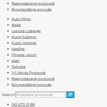
Najprodavaniji proizvodi
Novogodišnja ponuda
Auto Moto
Nakit
Lepota i zdravlje
Kućni ljubimci
Kuća i kuhinja
Igračke
Fitness i sport
Alati
Tehnika
1+1 Akcija Proizvodi
Najprodavaniji proizvodi
Novogodišnja ponuda
🔎
Search
061 673 31 86