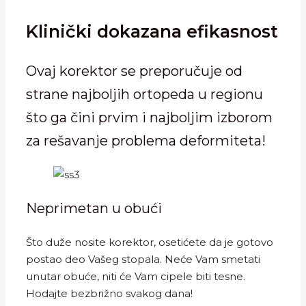
Klinički dokazana efikasnost
Ovaj korektor se preporučuje od
strane najboljih ortopeda u regionu
što ga čini prvim i najboljim izborom
za rešavanje problema deformiteta!
Neprimetan u obući
Što duže nosite korektor, osetićete da je gotovo
postao deo Vašeg stopala. Neće Vam smetati
unutar obuće, niti će Vam cipele biti tesne.
Hodajte bezbrižno svakog dana!