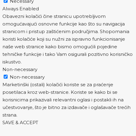
Necessary
Always Enabled
Obavezni kolačići čine stranicu upotrebljivom
omogućavajući osnovne funkcije kao što su navigacija
stranicom i pristup zaštićenim područjima. Shopomania
koristi kolačiće koji su nužni za ispravno funkcionisanje
naše web stranice kako bismo omogućili pojedine
tehničke funkcije i tako Vam osigurali pozitivno korisničko
iskustvo.
Non-necessary
Non-necessary
Marketinški (ostali) kolačići koriste se za praćenje
posetilaca kroz web-stranice. Koriste se kako bi se
korisnicima prikazivali relevantni oglasi i postakli ih na
učestvovanje, što je bitno za izdavače i oglašavače trećih
strana.
SAVE & ACCEPT