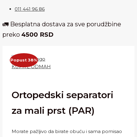
011 441 96 86
🚛 Besplatna dostava za sve porudžbine
preko
4500 RSD
Popust 38%
KUPITE ODMAH
Ortopedski separatori
za mali prst (PAR)
Morate pažljivo da birate obuću i sama pomisao