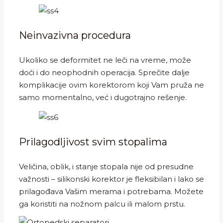
Neinvazivna procedura
Ukoliko se deformitet ne leči na vreme, može
doći i do neophodnih operacija. Sprečite dalje
komplikacije ovim korektorom koji Vam pruža ne
samo momentalno, već i dugotrajno rešenje.
Prilagodljivost svim stopalima
Veličina, oblik, i stanje stopala nije od presudne
važnosti – silikonski korektor je fleksibilan i lako se
prilagođava Vašim merama i potrebama. Možete
ga koristiti na nožnom palcu ili malom prstu.