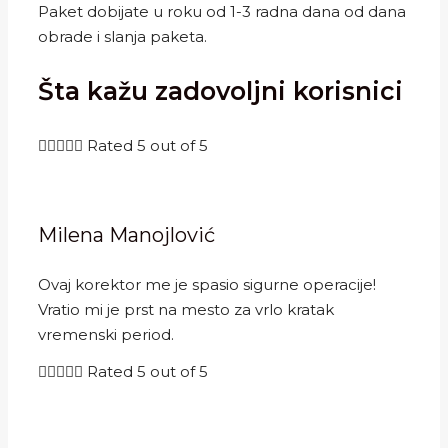
Paket dobijate u roku od 1-3 radna dana od dana
obrade i slanja paketa.
Šta kažu zadovoljni korisnici





Rated 5 out of 5
Milena Manojlović
Ovaj korektor me je spasio sigurne operacije!
Vratio mi je prst na mesto za vrlo kratak
vremenski period.





Rated 5 out of 5