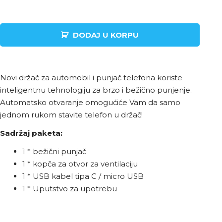
DODAJ U KORPU
Novi držač za automobil i punjač telefona koriste
inteligentnu tehnologiju za brzo i bežično punjenje.
Automatsko otvaranje omogućiće Vam da samo
jednom rukom stavite telefon u držač!
Sadržaj paketa:
1 * bežični punjač
1 * kopča za otvor za ventilaciju
1 * USB kabel tipa C / micro USB
1 * Uputstvo za upotrebu