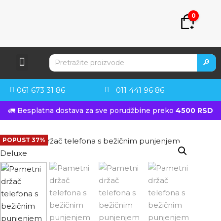
0
🔎
061 673 31 86
011 441 96 86
🚛 Besplatna dostava za sve porudžbine preko
4500 RSD
POPUST 37%