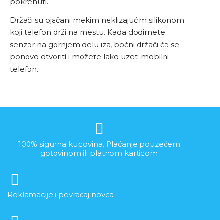
pokrenuti.
Držači su ojačani mekim neklizajućim silikonom
koji telefon drži na mestu. Kada dodirnete
senzor na gornjem delu iza, bočni držači će se
ponovo otvoriti i možete lako uzeti mobilni
telefon.
100% sigurna kupovina. Plaćanje pouzećem
gotovinom ili platnom karticom
Reklamacije i povraćaj novca