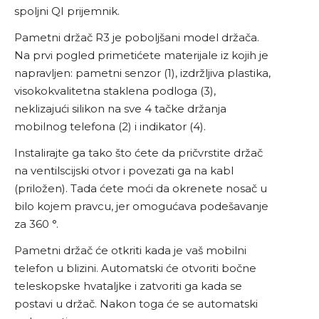
spoljni QI prijemnik.
Pametni držač R3 je poboljšani model držača.
Na prvi pogled primetićete materijale iz kojih je
napravljen: pametni senzor (1), izdržljiva plastika,
visokokvalitetna staklena podloga (3),
neklizajući silikon na sve 4 tačke držanja
mobilnog telefona (2) i indikator (4).
Instalirajte ga tako što ćete da pričvrstite držač
na ventilscijski otvor i povezati ga na kabl
(priložen). Tada ćete moći da okrenete nosač u
bilo kojem pravcu, jer omogućava podešavanje
za 360 °.
Pametni držač će otkriti kada je vaš mobilni
telefon u blizini. Automatski će otvoriti bočne
teleskopske hvataljke i zatvoriti ga kada se
postavi u držač. Nakon toga će se automatski