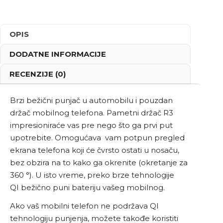
OPIS
DODATNE INFORMACIJE
RECENZIJE (0)
Brzi bežični punjač u automobilu i pouzdan
držač mobilnog telefona. Pametni držač R3
impresioniraće vas pre nego što ga prvi put
upotrebite. Omogućava vam potpun pregled
ekrana telefona koji će čvrsto ostati u nosaču,
bez obzira na to kako ga okrenite (okretanje za
360 °). U isto vreme, preko brze tehnologije
QI bežično puni bateriju vašeg mobilnog.
Ako vaš mobilni telefon ne podržava QI
tehnologiju punjenja, možete takođe koristiti