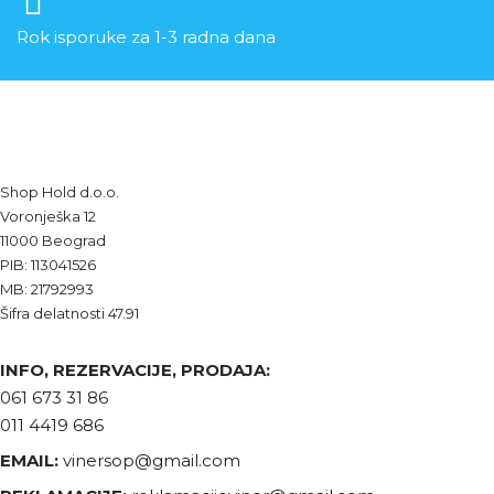
Rok isporuke za 1-3 radna dana
Shop Hold d.o.o.
Voronješka 12
11000 Beograd
PIB: 113041526
MB: 21792993
Šifra delatnosti 47.91
INFO, REZERVACIJE, PRODAJA:
061 673 31 86
011 4419 686
EMAIL:
vinersop@gmail.com