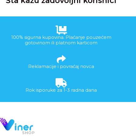
Šta kažu zadovoljni korisnici
100% sigurna kupovina. Plaćanje pouzećem
gotovinom ili platnom karticom
Reklamacije i povraćaj novca
Rok isporuke za 1-3 radna dana