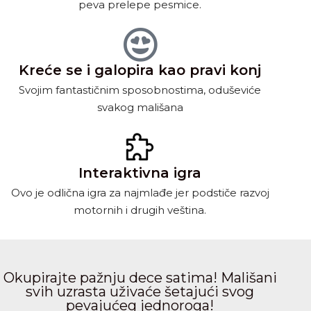
peva prelepe pesmice.
Kreće se i galopira kao pravi konj
Svojim fantastičnim sposobnostima, oduševiće
svakog mališana
Interaktivna igra
Ovo je odlična igra za najmlađe jer podstiče razvoj
motornih i drugih veština.
Okupirajte pažnju dece satima! Mališani
svih uzrasta uživaće šetajući svog
pevajućeg jednoroga!