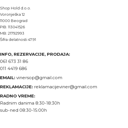
Shop Hold d.o.o.
Voronješka 12
11000 Beograd
PIB: 113041526
MB: 21792993
Šifra delatnosti 47.91
INFO, REZERVACIJE, PRODAJA:
061 673 31 86
011 4419 686
EMAIL:
vinersop@gmail.com
REKLAMACIJE:
reklamacijeviner@gmail.com
RADNO VREME:
Radnim danima 8:30-18:30h
sub-ned 08:30-15:00h