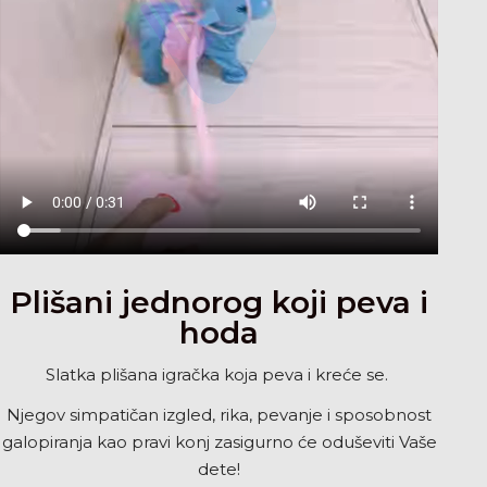
Plišani jednorog koji peva i
hoda
Slatka plišana igračka koja peva i kreće se.
Njegov simpatičan izgled, rika, pevanje i sposobnost
galopiranja kao pravi konj zasigurno će oduševiti Vaše
dete!