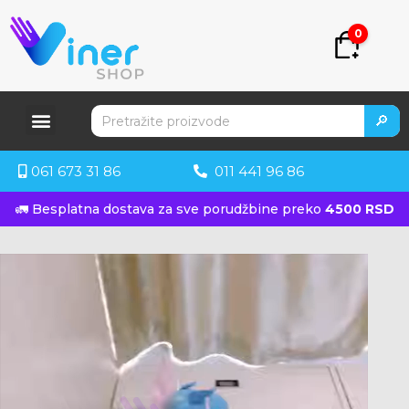
0
🔎
061 673 31 86
011 441 96 86
🚛 Besplatna dostava za sve porudžbine preko
4500 RSD
KUPITE ODMAH