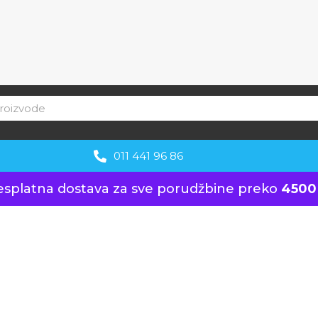
011 441 96 86
esplatna dostava za sve porudžbine preko
4500