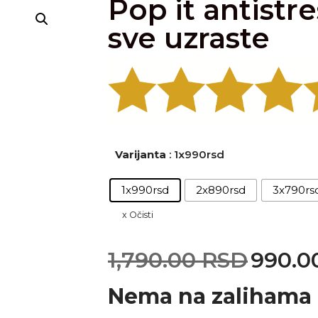
Pop it antistre
sve uzraste
Varijanta
: 1x990rsd
1x990rsd
2x890rsd
3x790rs
Očisti
1,790.00
RSD
990.0
Nema na zalihama