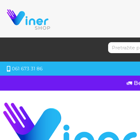
061 673 31 86
🚛 B