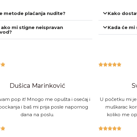
e metode plaćanja nudite?
Kako dostav
 ako mi stigne neispravan
Kada će mi 
zvod?







Dušica Marinković
S
am pop it! Mnogo me opušta i osećaj i
U početku mi je
bockanja i baš mi prija posle napornog
muškarac kori
dana na poslu.
koliko me opu






