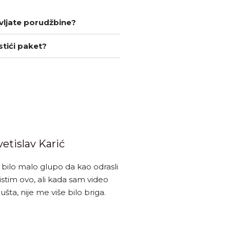
ljate porudžbine?
stići paket?
vetislav Karić
 bilo malo glupo da kao odrasli
stim ovo, ali kada sam video
šta, nije me više bilo briga.