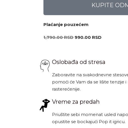
KUPITE OD
Plaćanje pouzećem
1,790.00
RSD
990.00
RSD
Oslobađa od stresa
Zaboravite na svakodnevne stesove
pomoći će Vam da se lišite tenzije
rasterećenije.
Vreme za predah
Priuštite sebi momenat usled naporn
opustite se bockajući Pop it igricu.