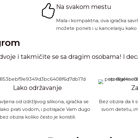
Na svakom mestu
Mala i kompaktna, ova igračka savrš
možete poneti i u kancelariju kako b
grom
voje i takmičite se sa dragim osobama! I deca i
Lako održavanje
Za
ljena od izdržljivog silikona, igračka se
Bez obzira da li s
ako prati vodom, i potrajaće Vam dugo
svom detetu, ima
bez obzira koliko često je koristili.