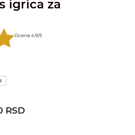
s igrica za
Ocena 4.9/5
d
0
RSD