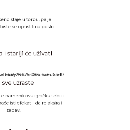
eno staje u torbu, pa je
iste se opustili na poslu.
 stariji će uživati
 sve uzraste
te namenili ovu igračku sebi ili
će isti efekat - da relaksira i
zabavi.