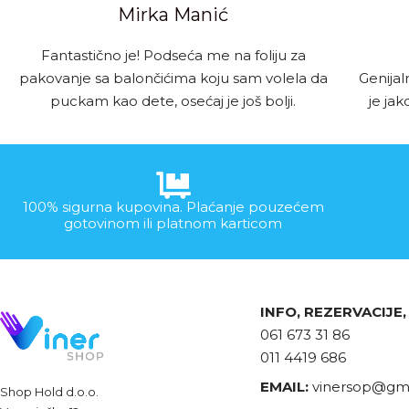
Mirka Manić
Fantastično je! Podseća me na foliju za
pakovanje sa balončićima koju sam volela da
Genijal
puckam kao dete, osećaj je još bolji.
je ja
100% sigurna kupovina. Plaćanje pouzećem
gotovinom ili platnom karticom
INFO, REZERVACIJE
061 673 31 86
011 4419 686
EMAIL:
vinersop@gma
Shop Hold d.o.o.