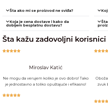
Šta ako mi se proizvod ne sviđa?
Koj
Koja je cena dostave i kako da
Šta
dobijem besplatnu dostavu?
proi
Šta kažu zadovoljni korisnici








Miroslav Katić
Ne mogu da verujem koliko je ovo dobro! Tako
Obožav
je jednostavno a toliko opuštajuće i efikasno!
zvuk 







