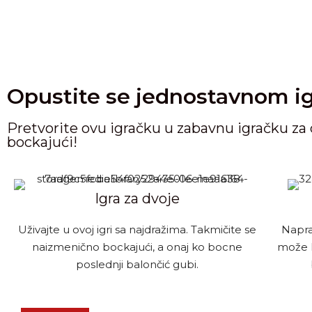
Opustite se jednostavnom i
Pretvorite ovu igračku u zabavnu igračku za d
bockajući!
Igra za dvoje
Uživajte u ovoj igri sa najdražima. Takmičite se
Naprav
naizmenično bockajući, a onaj ko bocne
može l
poslednji balončić gubi.