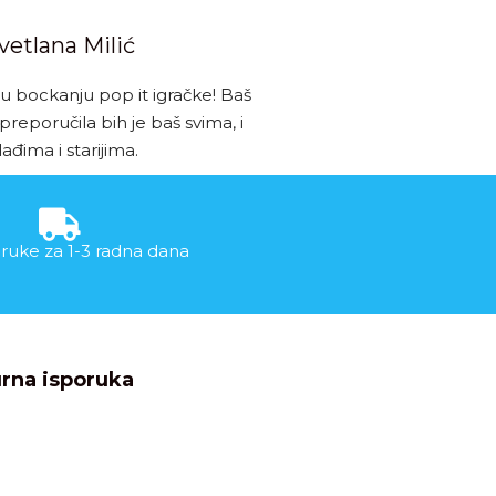
vetlana Milić
u bockanju pop it igračke! Baš
 preporučila bih je baš svima, i
ađima i starijima.
ruke za 1-3 radna dana
rna isporuka