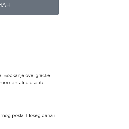
MAH
. Bockanje ove igračke
 i momentalno osetite
og posla ili lošeg dana i