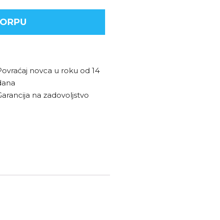
KORPU
Povraćaj novca u roku od 14
dana
Garancija na zadovoljstvo