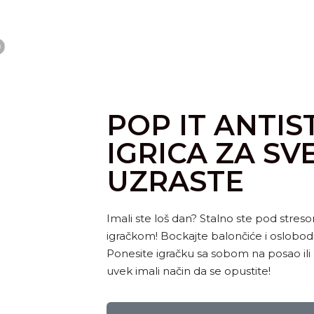
POP IT ANTIS
IGRICA ZA SV
UZRASTE
Imali ste loš dan? Stalno ste pod streso
igračkom! Bockajte balončiće i oslobodit
Ponesite igračku sa sobom na posao ili
uvek imali način da se opustite!