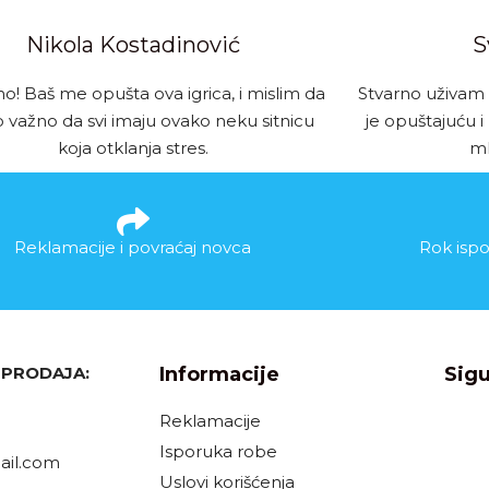
Nikola Kostadinović
S
no! Baš me opušta ova igrica, i mislim da
Stvarno uživam 
ko važno da svi imaju ovako neku sitnicu
je opuštajuću i
koja otklanja stres.
ml
Reklamacije i povraćaj novca
Rok ispo
, PRODAJA:
Informacije
Sigu
Reklamacije
Isporuka robe
il.com
Uslovi korišćenja