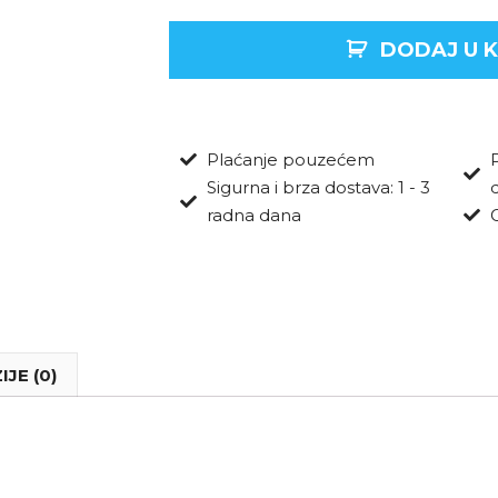
DODAJ U 
Plaćanje pouzećem
Sigurna i brza dostava: 1 - 3
radna dana
JE (0)