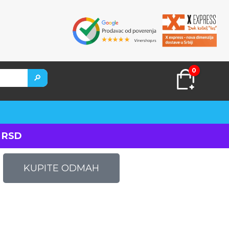
0
🔎
 RSD
KUPITE ODMAH