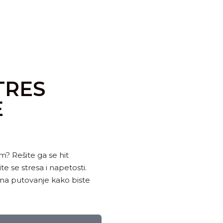
TRES
E
m? Rešite ga se hit
e se stresa i napetosti.
 na putovanje kako biste