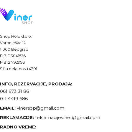
Shop Hold d.o.o.
Voronješka 12
11000 Beograd
PIB: 113041526
MB: 21792993
Šifra delatnosti 47.91
INFO, REZERVACIJE, PRODAJA:
061 673 31 86
011 4419 686
EMAIL:
vinersop@gmail.com
REKLAMACIJE:
reklamacijeviner@gmail.com
RADNO VREME: