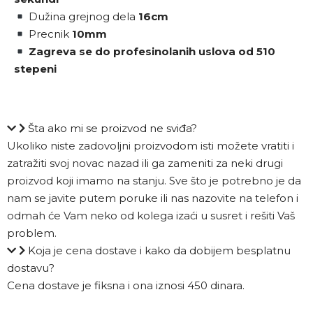
Dužina grejnog dela
16cm
Precnik
10mm
Zagreva se do profesinolanih uslova od 510
stepeni
Šta ako mi se proizvod ne sviđa?
Ukoliko niste zadovoljni proizvodom isti možete vratiti i
zatražiti svoj novac nazad ili ga zameniti za neki drugi
proizvod koji imamo na stanju. Sve što je potrebno je da
nam se javite putem poruke ili nas nazovite na telefon i
odmah će Vam neko od kolega izaći u susret i rešiti Vaš
problem.
Koja je cena dostave i kako da dobijem besplatnu
dostavu?
Cena dostave je fiksna i ona iznosi 450 dinara.