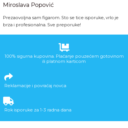
Miroslava Popović
Prezaovoljna sam figarom. Sto se tice isporuke, vrlo je
brza i profesionalna. Sve preporuke!
100% sigurna kupovina. Plaćanje pouzećem gotovinom
ili platnom karticom
Reklamacije i povraćaj novca
Rok isporuke za 1-3 radna dana