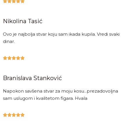





Nikolina Tasić
Ovo je najbolja stvar koju sam ikada kupila. Vredi svaki
dinar.





Branislava Stanković
Napokon savšena stvar za moju kosu...prezadovoljna
sam uslugom i kvalitetom figara. Hvala




