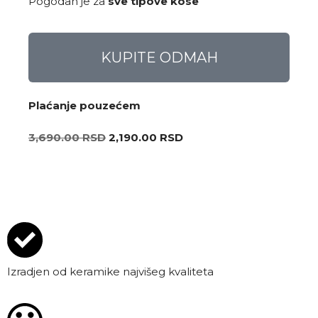
Pogodan je za
sve tipove kose
KUPITE ODMAH
Plaćanje pouzećem
3,690.00
RSD
2,190.00
RSD
Izradjen od keramike najvišeg kvaliteta