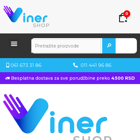
0
🔎
061 673 31 86
011 441 96 86
🚛 Besplatna dostava za sve porudžbine preko
4500 RSD