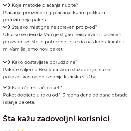
Koje metode plaćanja nudite?
Plaćanje pouzećem tj. plaćanje kuriru prilikom
preuzimanja paketa.
Šta ako mi stigne neispravan proizvod?
Ukoliko se desi da Vam je stigao neispravan ili oštećen
proizvod sve što je potrebno jeste da nas kontaktirate i
mi Vam šaljemo novi paket.
Kako dostavljate porudžbine?
Pakete šaljemo Bex kurirskom službom jer su se
pokazali kao najpouzdanija kurirska služba.
Kada će mi stići paket?
Paket dobijate u roku od 1-3 radna dana od dana obrade
i slanja paketa.
Šta kažu zadovoljni korisnici