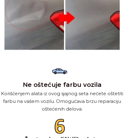
Ne oštećuje farbu vozila
Korišćenjem alata iz ovog sjajnog seta nećete oštetiti
farbu na vašem vozilu. Omogućava brzu reparaciju
oštećenih delova.