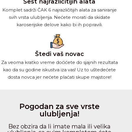
Šest najrazličitijih alata
Komplet sadrži ČAK 6 najrazličitijih alata za saniranje
svih vrsta ulubljenja. Nećete morati da skidate
karoserijske delove kako bi ih popravili.
Štedi vaš novac
Za veoma kratko vreme doćićete do sjajnih rezultata
kao da su godine iskustva iza vas! Uz to uštedećete
dosta novca jer nećete plaćati skupe majstore!
Pogodan za sve vrste
ulubljenja!
Bez obzira da li imate mala ili velika