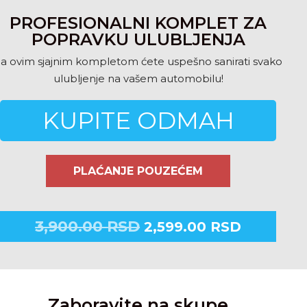
PROFESIONALNI KOMPLET ZA
POPRAVKU ULUBLJENJA
a ovim sjajnim kompletom ćete uspešno sanirati svako
ulubljenje na vašem automobilu!
KUPITE ODMAH
PLAĆANJE POUZEĆEM
3,900.00
RSD
2,599.00
RSD
Zaboravite na skupe