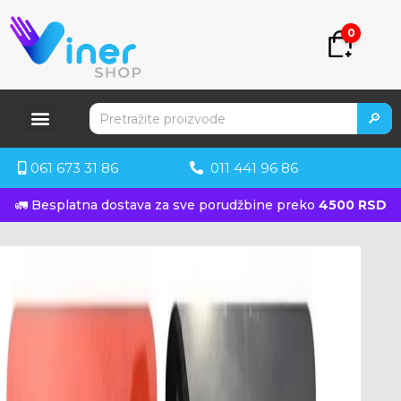
0
🔎
061 673 31 86
011 441 96 86
🚛 Besplatna dostava za sve porudžbine preko
4500 RSD
KUPITE ODMAH