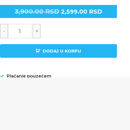
3,900.00
RSD
2,599.00
RSD
-
+
DODAJ U KORPU
Plaćanje pouzećem
Sigurna i brza dostava: 1 - 3 radna dana
Povraćaj novca u roku od 14 dana
Garancija na zadovoljstvo