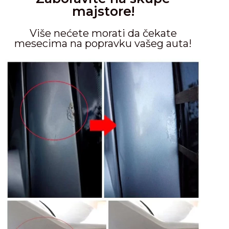
majstore!
Više nećete morati da čekate
mesecima na popravku vašeg auta!