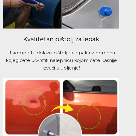
Kvalitetan pištolj za lepak
U kompletu dolazi i pištolj za lepak uz pomoću
kojeg ćete učvrstiti nalepnicu kojom ćete kasnije
izvući ulubljenje!