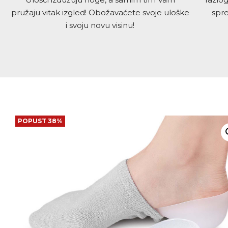
pružaju vitak izgled! Obožavaćete svoje uloške
spre
i svoju novu visinu!
POPUST 38%