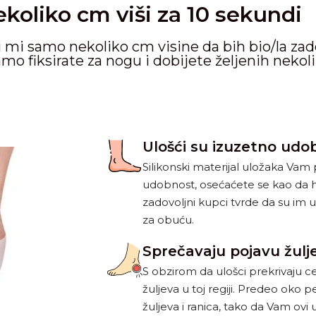
koliko cm viši za 10 sekundi
 mi samo nekoliko cm visine da bih bio/la zad
mo fiksirate za nogu i dobijete željenih nekol
Ulošći su izuzetno udo
Silikonski materijal uložaka Va
udobnost, osećaćete se kao da 
zadovoljni kupci tvrde da su im u
za obuću.
Sprečavaju pojavu žulj
S obzirom da ulošci prekrivaju c
žuljeva u toj regiji. Predeo oko p
žuljeva i ranica, tako da Vam ovi 