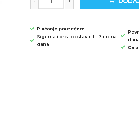
-
+
DODAJ
Plaćanje pouzećem
Povr
Sigurna i brza dostava: 1 - 3 radna
dan
dana
Gara