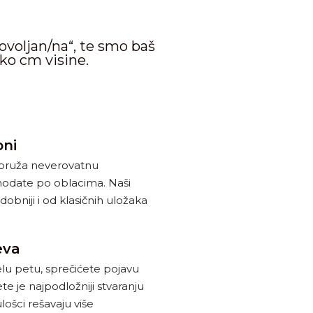
ovoljan/na“, te smo baš
iko cm visine.
bni
m pruža neverovatnu
hodate po oblacima. Naši
dobniji i od klasičnih uložaka
eva
elu petu, sprečićete pojavu
ete je najpodložniji stvaranju
ulošci rešavaju više