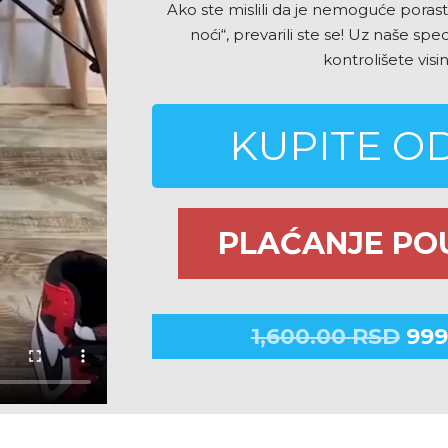
Ako ste mislili da je nemoguće porasti
noći“, prevarili ste se! Uz naše spe
kontrolišete visi
KUPITE 
PLAĆANJE PO
1,600.00
RSD
999