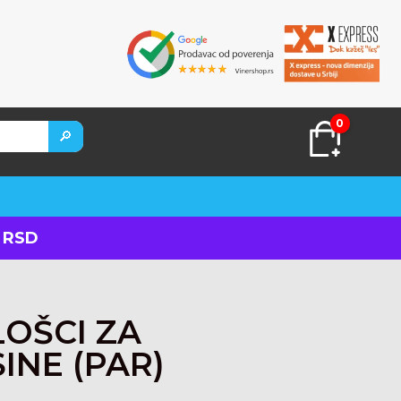
0
🔎
 RSD
KUPITE ODMAH
LOŠCI ZA
INE (PAR)