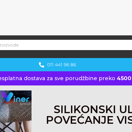
011 441 96 86
esplatna dostava za sve porudžbine preko
4500
SILIKONSKI U
POVEĆANJE VIS