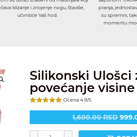
čava klizanje i znojenje nogu, štaviše,
pranja, jednosta
učvrstiće Vaš hod.
su spremni, ta
momentu moći
Silikonski Ulošci 
povećanje visine
Ocena 4.9/5
1,600.00
RSD
999.