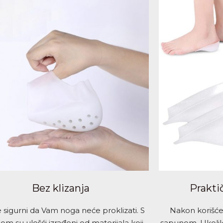
Bez klizanja
Prakti
 sigurni da Vam noga neće proklizati. S
Nakon korišće
om su ulošći izrađeni od materijala koji
sapunom. Ukoli