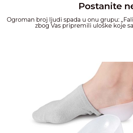
Postanite ne
Ogroman broj ljudi spada u onu grupu: „Fali
zbog Vas pripremili uloške koje sa