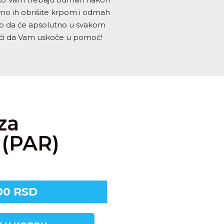
vno ih obrišite krpom i odmah
ko da će apsolutno u svakom
 da Vam uskoče u pomoć!
za
 (PAR)
00
RSD