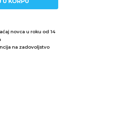
 U KORPU
aćaj novca u roku od 14
a
ncija na zadovoljstvo