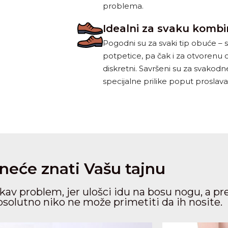
problema.
Idealni za svaku kombi
Pogodni su za svaki tip obuće – s
potpetice, pa čak i za otvorenu 
diskretni. Savršeni su za svakodnev
specijalne prilike poput proslava,
neće znati Vašu tajnu
akav problem, jer ulošci idu na bosu nogu, a pr
psolutno niko ne može primetiti da ih nosite.