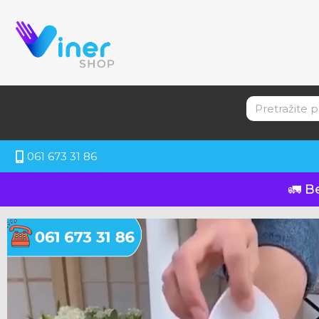
061 673 31 86
🚛 B