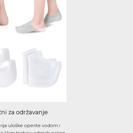
čni za održavanje
nja uloške operite vodom i
ko Vam trebaju odmah nakon