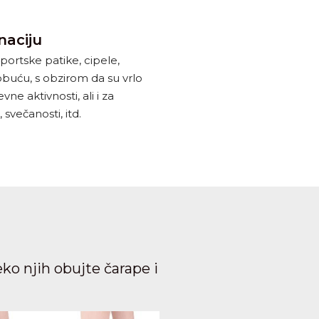
naciju
portske patike, cipele,
obuću, s obzirom da su vrlo
ne aktivnosti, ali i za
 svečanosti, itd.
eko njih obujte čarape i