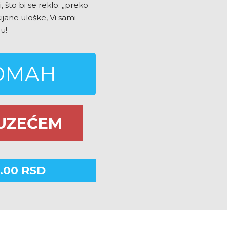
, što bi se reklo: „preko
cijane uloške, Vi sami
nu!
ODMAH
UZEĆEM
.00
RSD