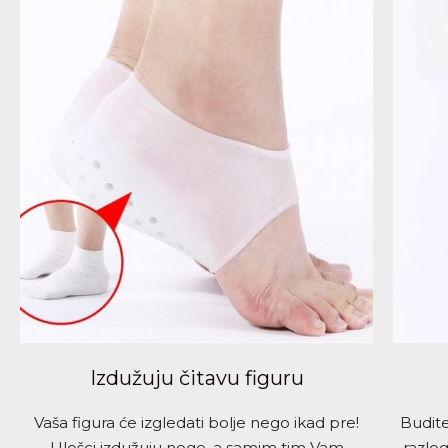
Izdužuju čitavu figuru
Vaša figura će izgledati bolje nego ikad pre!
Budite
Ulošci izdužuju noge, a samim tim Vam
razlog