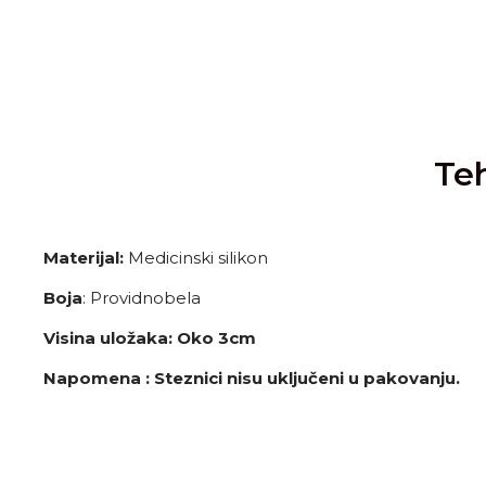
Teh
Materijal:
Medicinski silikon
Boja
: Providnobela
Visina uložaka: Oko 3cm
Napomena : Steznici nisu uključeni u pakovanju.