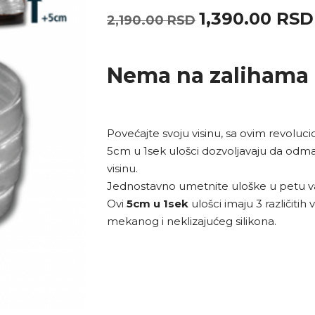
1,390.00
RSD
2,190.00
RSD
Nema na zalihama
Povećajte svoju visinu, sa ovim revolu
5cm u 1sek ulošci dozvoljavaju da odma
visinu.
Jednostavno umetnite uloške u petu va
Ovi
5cm u 1sek
ulošci imaju 3 različitih 
mekanog i neklizajućeg silikona.