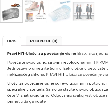
OPIS
RECENZIJE (0)
Pravi HIT-Ulošci za povećanje visine
Brzo, lako i jedno
Povećajte svoju visinu, sa ovim revolucionarnim TRIKOM
Jednostavno umetnite 5cm u 1sek uloške u petu vaše obu
neklizajućeg silikona. PRAVI HIT Ulošci za povećanje vi
Ulošci za povećanje visine su revolucionarni i potpuno no
specijalne vrste gela. Samo ga stavite u svoju obuću i za
ćete Vi znati svoju tajnu. Odgovaraju svakoj vrsti obuće 
primetiti da ga nosite.