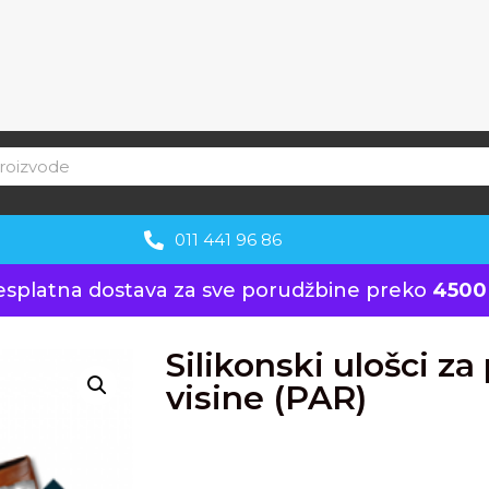
011 441 96 86
esplatna dostava za sve porudžbine preko
4500
Silikonski ulošci z
visine (PAR)