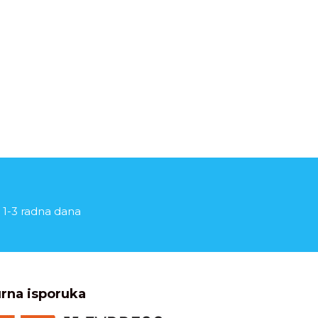
 1-3 radna dana
rna isporuka