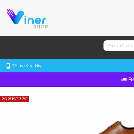
061 673 31 86
🚛 B
POPUST 37%