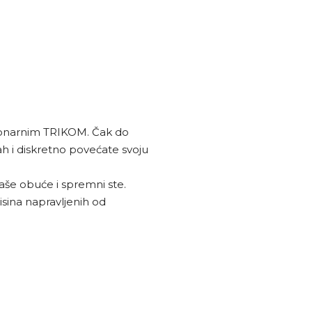
cionarnim TRIKOM. Čak do
h i diskretno povećate svoju
še obuće i spremni ste.
visina napravljenih od