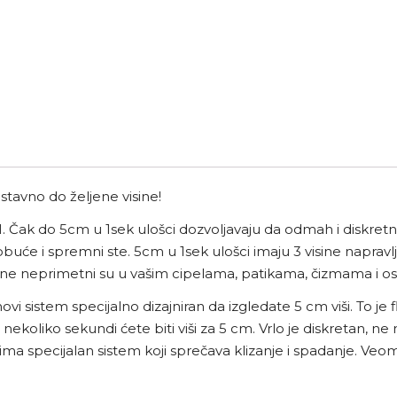
stavno do željene visine!
. Čak do 5cm u 1sek ulošci dozvoljavaju da odmah i diskretn
će i spremni ste. 5cm u 1sek ulošci imaju 3 visine napravl
sine neprimetni su u vašim cipelama, patikama, čizmama i ost
vi sistem specijalno dizajniran da izgledate 5 cm viši. To je 
 nekoliko sekundi ćete biti viši za 5 cm. Vrlo je diskretan, 
i ima specijalan sistem koji sprečava klizanje i spadanje. Ve