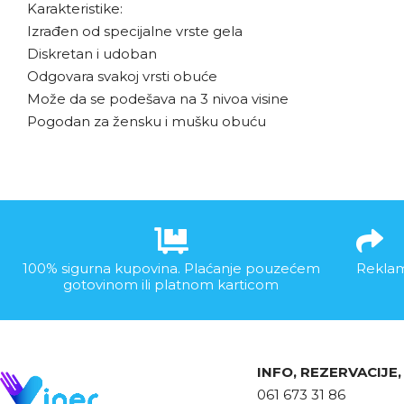
Karakteristike:
Izrađen od specijalne vrste gela
Diskretan i udoban
Odgovara svakoj vrsti obuće
Može da se podešava na 3 nivoa visine
Pogodan za žensku i mušku obuću
100% sigurna kupovina. Plaćanje pouzećem
Reklam
gotovinom ili platnom karticom
INFO, REZERVACIJE
061 673 31 86