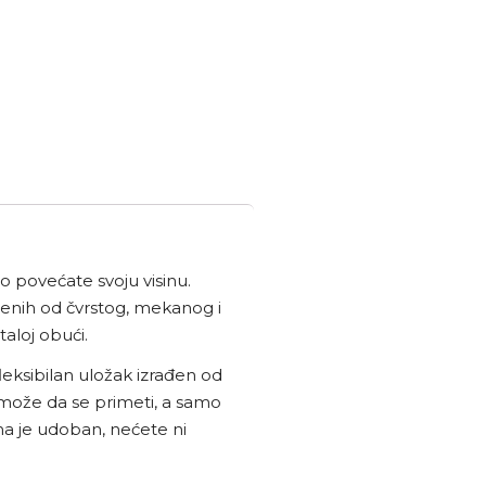
o povećate svoju visinu.
jenih od čvrstog, mekanog i
aloj obući.
fleksibilan uložak izrađen od
ne može da se primeti, a samo
oma je udoban, nećete ni