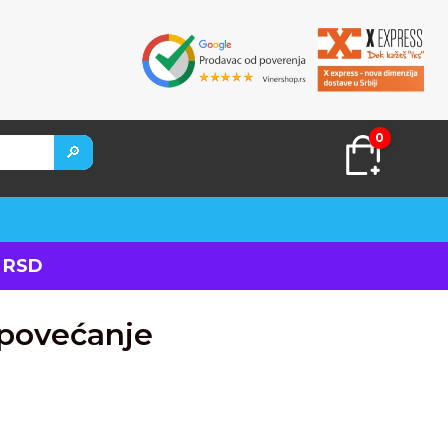
0
🔎
 RSD
a povećanje