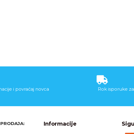
acije i povraćaj novca
Rok isporuke za
, PRODAJA:
Informacije
Sigu