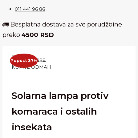
011 441 96 86
🚛 Besplatna dostava za sve porudžbine
preko
4500 RSD
Popust 37%
KUPITE ODMAH
Solarna lampa protiv
komaraca i ostalih
insekata