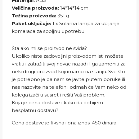
Materijal:
ABS
Veličina proizvoda:
14*14*14 cm
Težina proizvoda:
351 g
Paket uključuje:
1 x Solarna lampa za ubijanje
komaraca za spoljnu upotrebu
Šta ako mi se proizvod ne sviđa?
Ukoliko niste zadovoljni proizvodom isti možete
vratiti i zatražiti svoj novac nazad ili ga zameniti za
neki drugi proizvod koji imamo na stanju. Sve što
je potrebno je da nam se javite putem poruke ili
nas nazovite na telefon i odmah će Vam neko od
kolega izaći u susret i rešiti Vaš problem.
Koja je cena dostave i kako da dobijem
besplatnu dostavu?
Cena dostave je fiksna i ona iznosi 450 dinara.