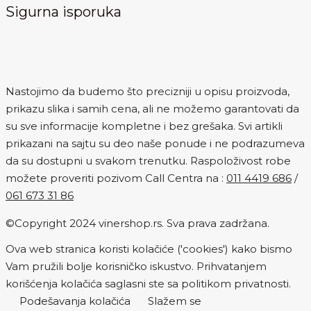
Sigurna isporuka
Nastojimo da budemo što precizniji u opisu proizvoda,
prikazu slika i samih cena, ali ne možemo garantovati da
su sve informacije kompletne i bez grešaka. Svi artikli
prikazani na sajtu su deo naše ponude i ne podrazumeva
da su dostupni u svakom trenutku. Raspoloživost robe
možete proveriti pozivom Call Centra na :
011 4419 686
/
061 673 31 86
©Copyright 2024 vinershop.rs. Sva prava zadržana.
Ova web stranica koristi kolačiće ('cookies') kako bismo
Vam pružili bolje korisničko iskustvo. Prihvatanjem
korišćenja kolačića saglasni ste sa politikom privatnosti.
Podešavanja kolačića
Slažem se