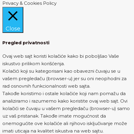
Privacy & Cookies Policy
Close
Pregled privatnosti
Ovaj web sajt koristi kolačiće kako bi poboljšao Vaše
iskustvo prilikom korišćenja.
Kolačići koji su kategorisani kao obavezni čuvaju se u
vašem pregledaču (browser-u) jer su oni neophodni za
rad osnovnih funkcionalnosti web sajta.
Takođe koristimo i ostale kolačiće koji nam pomažu da
analiziramo i razumemo kako koristite ovaj web sajt. Ovi
kolačići se čuvaju u vašem pregledaču (browser-u) samo
uz vaš pristanak. Takođe imate mogućnost da
onemogućite ove kolačiće ali njihovo isključivanje može
imati uticaja na kvalitet iskustva na web sajtu.