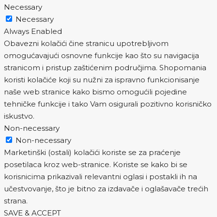
Necessary
Necessary
Always Enabled
Obavezni kolačići čine stranicu upotrebljivom
omogućavajući osnovne funkcije kao što su navigacija
stranicom i pristup zaštićenim područjima. Shopomania
koristi kolačiće koji su nužni za ispravno funkcionisanje
naše web stranice kako bismo omogućili pojedine
tehničke funkcije i tako Vam osigurali pozitivno korisničko
iskustvo.
Non-necessary
Non-necessary
Marketinški (ostali) kolačići koriste se za praćenje
posetilaca kroz web-stranice. Koriste se kako bi se
korisnicima prikazivali relevantni oglasi i postakli ih na
učestvovanje, što je bitno za izdavače i oglašavače trećih
strana.
SAVE & ACCEPT