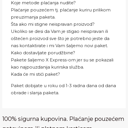
Koje metode plaćanja nudite?
Plaćanje pouzećem tj. plaćanje kuriru prilikom
preuzimanja paketa.
Šta ako mi stigne neispravan proizvod?
Ukoliko se desi da Vam je stigao neispravan ili
oštećen proizvod sve što je potrebno jeste da
nas kontaktirate i mi Vam šaljemo novi paket.
Kako dostavljate porudžbine?
Pakete šaljemo X Express-om jer su se pokazali
kao najpouzdanija kurirska služba.
Kada će mi stići paket?
Paket dobijate u roku od 1-3 radna dana od dana
obrade i slanja paketa.
100% sigurna kupovina. Plaćanje pouzećem