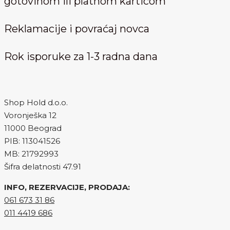
gotovinom ili platnom karticom
Reklamacije i povraćaj novca
Rok isporuke za 1-3 radna dana
Shop Hold d.o.o.
Voronješka 12
11000 Beograd
PIB: 113041526
MB: 21792993
Šifra delatnosti 47.91
INFO, REZERVACIJE, PRODAJA:
061 673 31 86
011 4419 686