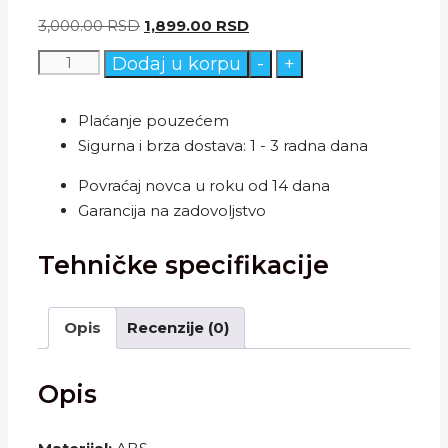
Originalna
Trenutna
3,000.00
RSD
1,899.00
RSD
cena
cena
Solarna
Dodaj u korpu
-
+
je
je:
lampa
bila:
1,899.00 RSD.
protiv
Plaćanje pouzećem
3,000.00 RSD.
komaraca
Sigurna i brza dostava: 1 - 3 radna dana
i
Povraćaj novca u roku od 14 dana
ostalih
Garancija na zadovoljstvo
insekata
količina
Tehničke specifikacije
Opis
Recenzije (0)
Opis