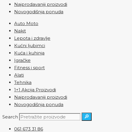
Najprodavaniji proizvodi
Novogodišnja ponuda
Auto Moto
Nakit
Lepota i zdravlje
Kućni ljubimci
Kuća i kuhinja
Igračke
Fitness i sport
Alati
Tehnika
1+1 Akcija Proizvodi
Najprodavaniji proizvodi
Novogodišnja ponuda
🔎
Search
061 673 31 86