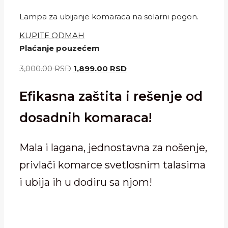
Lampa za ubijanje komaraca na solarni pogon.
KUPITE ODMAH
Plaćanje pouzećem
Originalna
Trenutna
3,000.00
RSD
1,899.00
RSD
cena
cena
Efikasna zaštita i rešenje od
je
je:
bila:
1,899.00 RSD.
dosadnih komaraca!
3,000.00 RSD.
Mala i lagana, jednostavna za nošenje,
privlači komarce svetlosnim talasima
i ubija ih u dodiru sa njom!