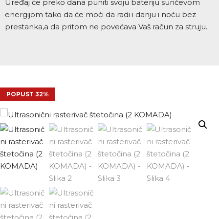
Uređaj će preko dana puniti svoju bateriju sunčevom
energijom tako da će moći da radi i danju i noću bez
prestanka,a da pritom ne povećava Vaš račun za struju.
POPUST 32%