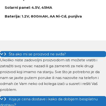
Solarni panel: 4.5V, 45MA
Baterija: 1.2V,
800mAH, AA Ni-Cd, punjiva
Šta ako mi se proizvod ne sviđa?
Ukoliko niste zadovoljni proizvodom isti možete vratiti i
zatražiti svoj novac nazad ili ga zameniti za neki drugi
proizvod koji imamo na stanju. Sve što je potrebno je da
nam se javite putem poruke ili nas nazovite na telefon i
odmah će Vam neko od kolega izaći u susret i rešiti Vaš
problem.
Koja je cena dostave i kako da dobijem besplatnu
dostavu?