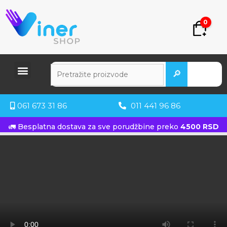
0
🔎
061 673 31 86
011 441 96 86
🚛 Besplatna dostava za sve porudžbine preko
4500 RSD
KUPITE ODMAH