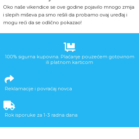
Oko naše vikendice se ove godine pojavilo mnogo zmija
i slepih miševa pa smo rešili da probamo ovaj uređaj i
mogu reći da se odlično pokazao!
100% sigurna kupovina. Plaćanje pouzećem gotovinom
ili platnom karticom
Reklamacije i povraćaj novca
Rok isporuke za 1-3 radna dana