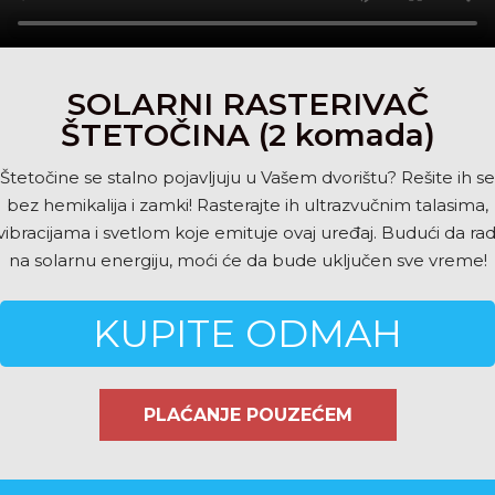
SOLARNI RASTERIVAČ
ŠTETOČINA (2 komada)
Štetočine se stalno pojavljuju u Vašem dvorištu? Rešite ih se
bez hemikalija i zamki! Rasterajte ih ultrazvučnim talasima,
vibracijama i svetlom koje emituje ovaj uređaj. Budući da rad
na solarnu energiju, moći će da bude uključen sve vreme!
KUPITE ODMAH
PLAĆANJE POUZEĆEM