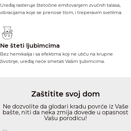
Uređaj rasteruje štetočine emitovanjem zvučnih talasa,
vibracijama koje se prenose tlom, i treperavim svetlima.
Ne šteti ljubimcima
Bez hemikalija i sa efektima koji ne utiču na krupne
životinje, uređaj neće smetati Vašim ljubimcima.
Zaštitite svoj dom
Ne dozvolite da glodari kradu povrće iz Vaše
bašte, niti da neka zmija dovede u opasnost
Vašu porodicu!