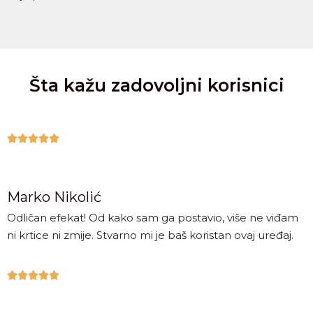
Šta kažu zadovoljni korisnici





Marko Nikolić
Odličan efekat! Od kako sam ga postavio, više ne viđam
ni krtice ni zmije. Stvarno mi je baš koristan ovaj uređaj.




