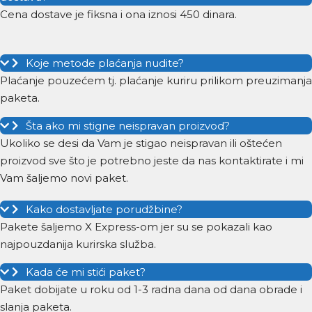
Cena dostave je fiksna i ona iznosi 450 dinara.
Koje metode plaćanja nudite?
Plaćanje pouzećem tj. plaćanje kuriru prilikom preuzimanja
paketa.
Šta ako mi stigne neispravan proizvod?
Ukoliko se desi da Vam je stigao neispravan ili oštećen
proizvod sve što je potrebno jeste da nas kontaktirate i mi
Vam šaljemo novi paket.
Kako dostavljate porudžbine?
Pakete šaljemo X Express-om jer su se pokazali kao
najpouzdanija kurirska služba.
Kada će mi stići paket?
Paket dobijate u roku od 1-3 radna dana od dana obrade i
slanja paketa.