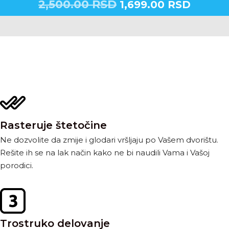
2,500.00
RSD
1,699.00
RSD
Rasteruje štetočine
Ne dozvolite da zmije i glodari vršljaju po Vašem dvorištu.
Rešite ih se na lak način kako ne bi naudili Vama i Vašoj
porodici.
Trostruko delovanje