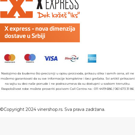
Nastojimo da budemo što precizniji u opisu proizvoda, prikazu slika i samih cena, ali ne
možemo garantovati da su sve informacije kompletne i bez grešaka. Svi artikli prikazani
na sajtu su deo naše ponude i ne podrazumeva da su dostupni u svakom trenutku.
Raspoloživost robe možete proveriti pozivom Call Centra na :
011 4419 686
/
061 673 31 86
©Copyright 2024 vinershop.rs. Sva prava zadržana.