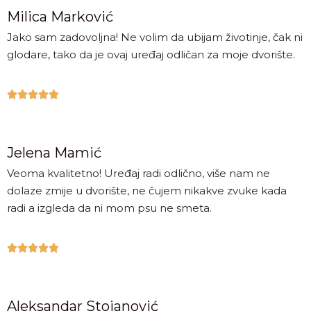
Milica Marković
Jako sam zadovoljna! Ne volim da ubijam životinje, čak ni
glodare, tako da je ovaj uređaj odličan za moje dvorište.





Jelena Mamić
Veoma kvalitetno! Uređaj radi odlično, više nam ne
dolaze zmije u dvorište, ne čujem nikakve zvuke kada
radi a izgleda da ni mom psu ne smeta.





Aleksandar Stojanović