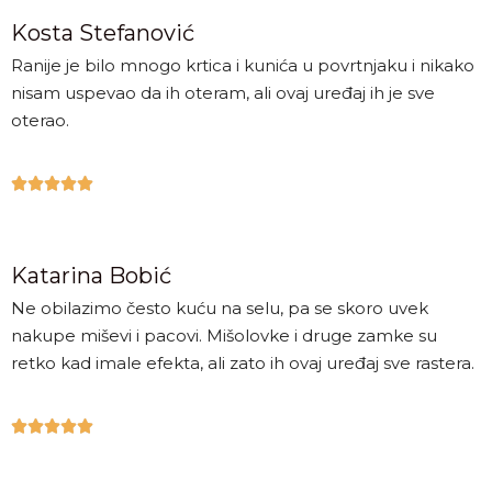
Kosta Stefanović
Ranije je bilo mnogo krtica i kunića u povrtnjaku i nikako
nisam uspevao da ih oteram, ali ovaj uređaj ih je sve
oterao.





Katarina Bobić
Ne obilazimo često kuću na selu, pa se skoro uvek
nakupe miševi i pacovi. Mišolovke i druge zamke su
retko kad imale efekta, ali zato ih ovaj uređaj sve rastera.




