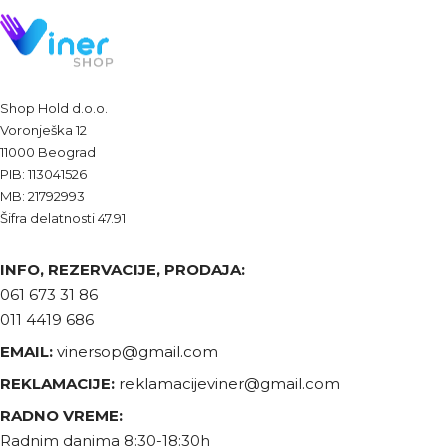
Shop Hold d.o.o.
Voronješka 12
11000 Beograd
PIB: 113041526
MB: 21792993
Šifra delatnosti 47.91
INFO, REZERVACIJE, PRODAJA:
061 673 31 86
011 4419 686
EMAIL:
vinersop@gmail.com
REKLAMACIJE:
reklamacijeviner@gmail.com
RADNO VREME:
Radnim danima 8:30-18:30h