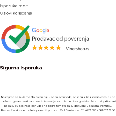
Isporuka robe
Uslovi korišćenja
Sigurna isporuka
Nastojimo da budemo što precizniji u opisu proizvoda, prikazu slika i samih cena, ali ne
možemo garantovati da su sve informacije kompletne i bez grešaka. Svi artikli prikazani
na sajtu su deo naše ponude i ne podrazumeva da su dostupni u svakom trenutku.
Raspoloživost robe možete proveriti pozivom Call Centra na :
011 4419 686
/
061 673 31 86