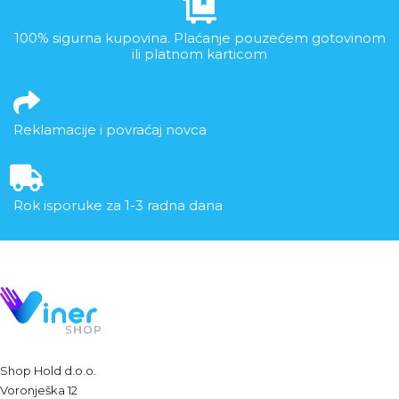
100% sigurna kupovina. Plaćanje pouzećem gotovinom
ili platnom karticom
Reklamacije i povraćaj novca
Rok isporuke za 1-3 radna dana
Shop Hold d.o.o.
Voronješka 12