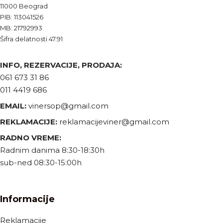
11000 Beograd
PIB: 113041526
MB: 21792993
Šifra delatnosti 47.91
INFO, REZERVACIJE, PRODAJA:
061 673 31 86
011 4419 686
EMAIL:
vinersop@gmail.com
REKLAMACIJE:
reklamacijeviner@gmail.com
RADNO VREME:
Radnim danima 8:30-18:30h
sub-ned 08:30-15:00h
Informacije
Reklamacije