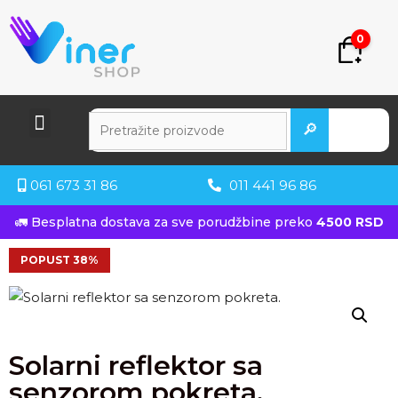
0
🔎
061 673 31 86
011 441 96 86
🚛 Besplatna dostava za sve porudžbine preko
4500 RSD
POPUST 38%
Solarni reflektor sa
senzorom pokreta.