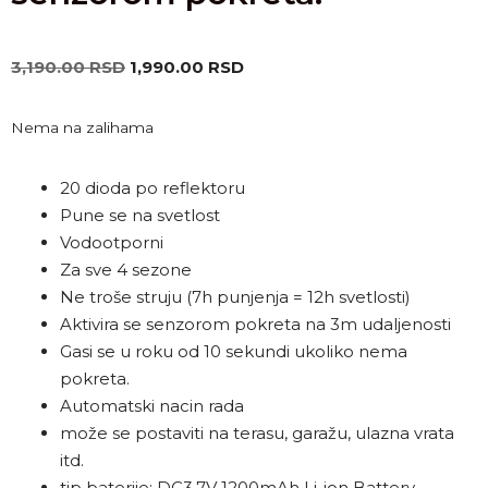
3,190.00
RSD
1,990.00
RSD
Nema na zalihama
20 dioda po reflektoru
Pune se na svetlost
Vodootporni
Za sve 4 sezone
Ne troše struju (7h punjenja = 12h svetlosti)
Aktivira se senzorom pokreta na 3m udaljenosti
Gasi se u roku od 10 sekundi ukoliko nema
pokreta.
Automatski nacin rada
može se postaviti na terasu, garažu, ulazna vrata
itd.
tip baterije: DC3.7V 1200mAh Li-ion Battery