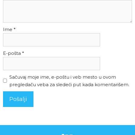
Ime
*
E-pošta
*
Sačuvaj moje ime, e-poštu i veb mesto u ovom
pregledaču veba za sledeći put kada komentarišem.