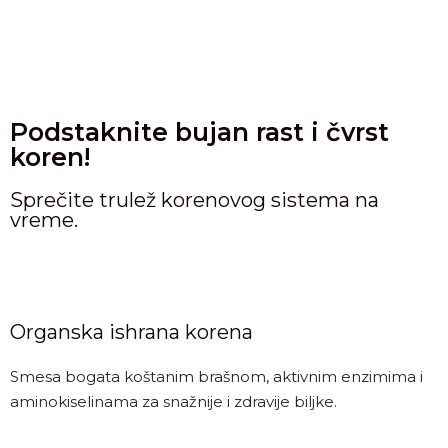
Podstaknite bujan rast i čvrst
koren!
Sprečite trulež korenovog sistema na
vreme.
Organska ishrana korena
Smesa bogata koštanim brašnom, aktivnim enzimima i
aminokiselinama za snažnije i zdravije biljke.