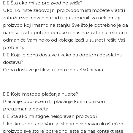
Šta ako mi se proizvod ne sviđa?
Ukoliko niste zadovoljni proizvodom isti možete vratiti i
zatražiti svoj novac nazad ili ga zameniti za neki drugi
proizvod koji imamo na stanju. Sve što je potrebno je da
nam se javite putem poruke ili nas nazovite na telefon i
odmah će Vam neko od kolega izaći u susret i rešiti Vaš
problem.
Koja je cena dostave i kako da dobijem besplatnu
dostavu?
Cena dostave je fiksna i ona iznosi 450 dinara.
Koje metode plaćanja nudite?
Plaćanje pouzećem tj. plaćanje kuriru prilikom
preuzimanja paketa.
Šta ako mi stigne neispravan proizvod?
Ukoliko se desi da Vam je stigao neispravan ili oštećen
proizvod sve što je potrebno jeste da nas kontaktirate i