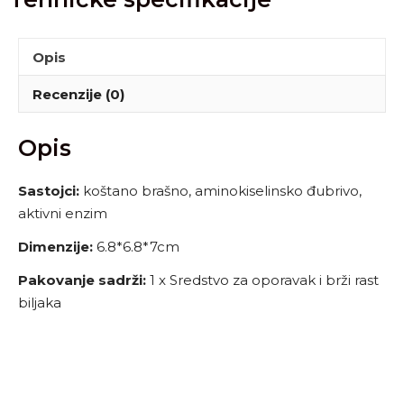
Opis
Recenzije (0)
Opis
Sastojci:
koštano brašno, aminokiselinsko đubrivo,
aktivni enzim
Dimenzije:
6.8*6.8*7cm
Pakovanje sadrži:
1 x Sredstvo za oporavak i brži rast
biljaka