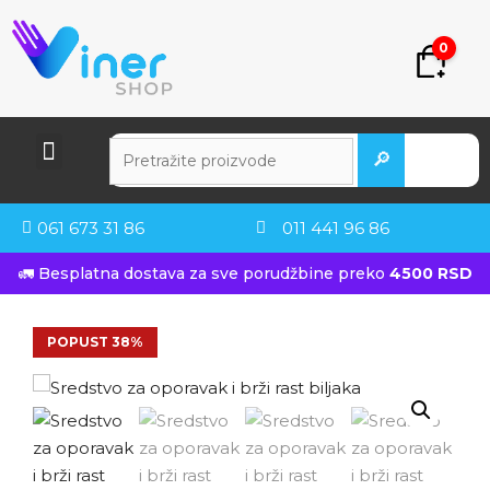
0
🔎
061 673 31 86
011 441 96 86
🚛 Besplatna dostava za sve porudžbine preko
4500 RSD
POPUST 38%