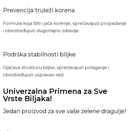
Prevencija truleži korena
Formula koja štiti i jača korenje, sprečavajući propadanje
i obezbeđujući dugotrajno zdravlje.
Podrška stabilnosti biljke
Ojačava strukturu biljke, sprečavajući polaganje i
obezbeđujući uspravan rast.
Univerzalna Primena za Sve
Vrste Biljaka!
Jedan proizvod za sve vaše zelene dragulje!