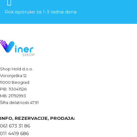
Rok isporuke za 1-3 radna dana
Shop Hold d.o.o.
Voronješka 12
11000 Beograd
PIB: 113041526
MB: 21792993
Šifra delatnosti 47.91
INFO, REZERVACIJE, PRODAJA:
061 673 31 86
011 4419 686