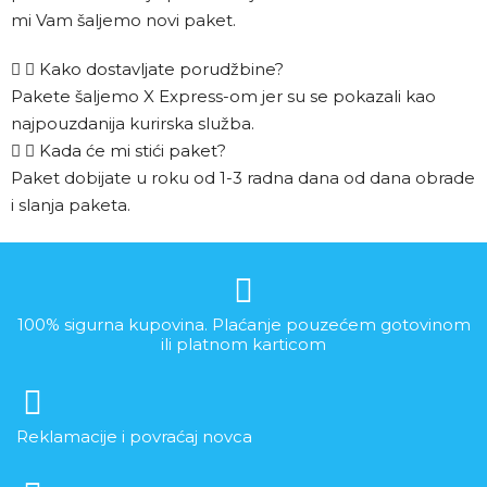
mi Vam šaljemo novi paket.
Kako dostavljate porudžbine?
Pakete šaljemo X Express-om jer su se pokazali kao
najpouzdanija kurirska služba.
Kada će mi stići paket?
Paket dobijate u roku od 1-3 radna dana od dana obrade
i slanja paketa.
100% sigurna kupovina. Plaćanje pouzećem gotovinom
ili platnom karticom
Reklamacije i povraćaj novca