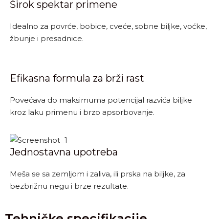
Širok spektar primene
Idealno za povrće, bobice, cveće, sobne biljke, voćke,
žbunje i presadnice.
Efikasna formula za brži rast
Povećava do maksimuma potencijal razvića biljke
kroz laku primenu i brzo apsorbovanje.
Jednostavna upotreba
Meša se sa zemljom i zaliva, ili prska na biljke, za
bezbrižnu negu i brze rezultate.
Tehničke specifikacije