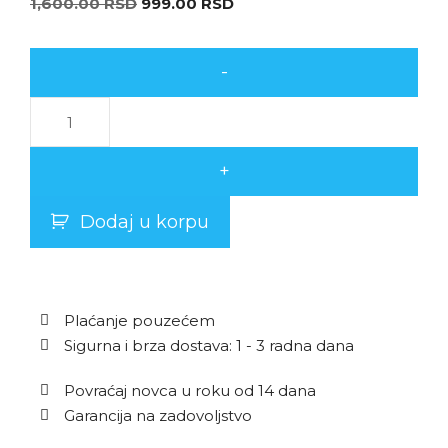
1,600.00
RSD
999.00
RSD
-
+
Dodaj u korpu
Plaćanje pouzećem
Sigurna i brza dostava: 1 - 3 radna dana
Povraćaj novca u roku od 14 dana
Garancija na zadovoljstvo