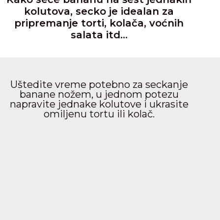
kolutova, secko je idealan za
pripremanje torti, kolača, voćnih
salata itd…
Uštedite vreme potebno za seckanje
banane nožem, u jednom potezu
napravite jednake kolutove i ukrasite
omiljenu tortu ili kolač.