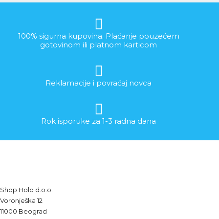
100% sigurna kupovina. Plaćanje pouzećem
gotovinom ili platnom karticom
Reklamacije i povraćaj novca
Rok isporuke za 1-3 radna dana
Shop Hold d.o.o.
Voronješka 12
11000 Beograd