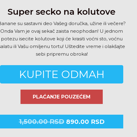
Super secko na kolutove
Banane su sastavni deo Vašeg doručka, užine ili večere?
Onda Vam je ovaj sekač zaista neophodan! U jednom
potezu isecite kolutove koji će krasiti voćni sto, voćnu
salatu ili Vašu omiljenu tortu! Uštedite vreme i olakšajte
sebi pripremu obroka!
KUPITE ODMAH
PLAĆANJE POUZEĆEM
1,500.00
RSD
890.00
RSD