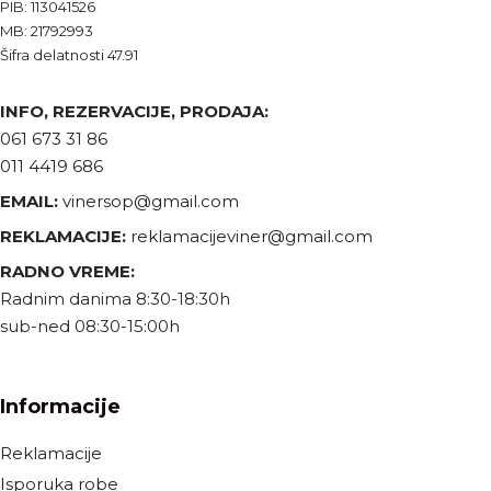
PIB: 113041526
MB: 21792993
Šifra delatnosti 47.91
INFO, REZERVACIJE, PRODAJA:
061 673 31 86
011 4419 686
EMAIL:
vinersop@gmail.com
REKLAMACIJE:
reklamacijeviner@gmail.com
RADNO VREME:
Radnim danima 8:30-18:30h
sub-ned 08:30-15:00h
Informacije
Reklamacije
Isporuka robe