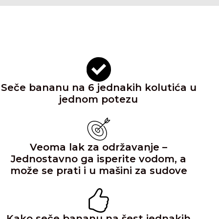
Seče bananu na 6 jednakih kolutića u
jednom potezu
Veoma lak za održavanje –
Jednostavno ga isperite vodom, a
može se prati i u mašini za sudove
Kako seče bananu na šest jednakih