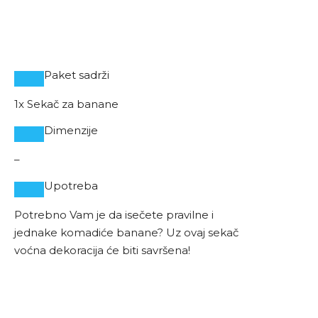
Paket sadrži
1x Sekač za banane
Dimenzije
–
Upotreba
Potrebno Vam je da isečete pravilne i
jednake komadiće banane? Uz ovaj sekač
voćna dekoracija će biti savršena!