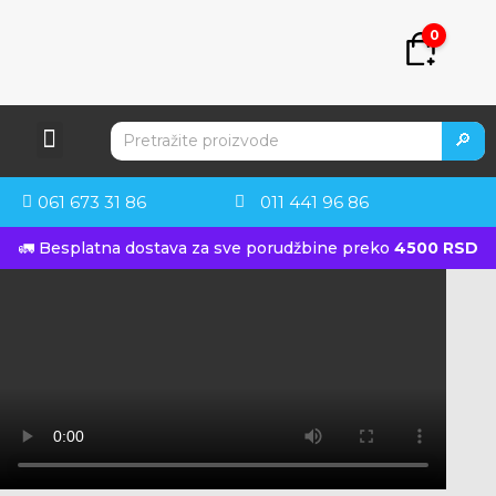
0
🔎
061 673 31 86
011 441 96 86
🚛 Besplatna dostava za sve porudžbine preko
4500 RSD