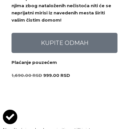
njima zbog nataloženih nečistoća niti će se
neprijatni mirisi iz navedenih mesta širiti
vašim čistim domom!
KUPITE ODMAH
Plaćanje pouzećem
1,690.00
RSD
999.00
RSD