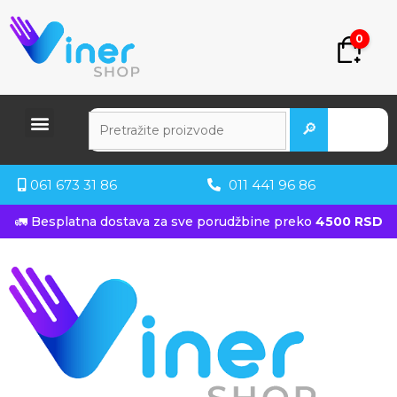
0
🔎
061 673 31 86
011 441 96 86
🚛 Besplatna dostava za sve porudžbine preko
4500 RSD