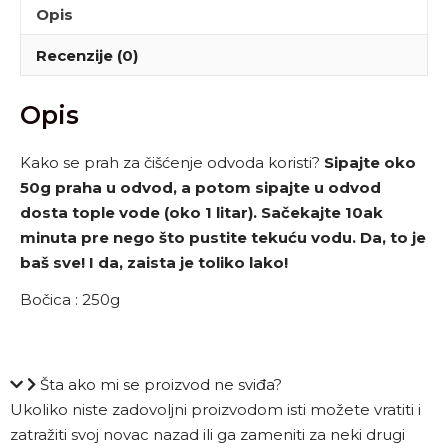
Opis
Recenzije (0)
Opis
Kako se prah za čišćenje odvoda koristi?
Sipajte oko
50g praha u odvod, a potom sipajte u odvod
dosta tople vode (oko 1 litar). Sačekajte 10ak
minuta pre nego što pustite tekuću vodu. Da, to je
baš sve! I da, zaista je toliko lako!
Bočica : 250g
Šta ako mi se proizvod ne sviđa?
Ukoliko niste zadovoljni proizvodom isti možete vratiti i
zatražiti svoj novac nazad ili ga zameniti za neki drugi