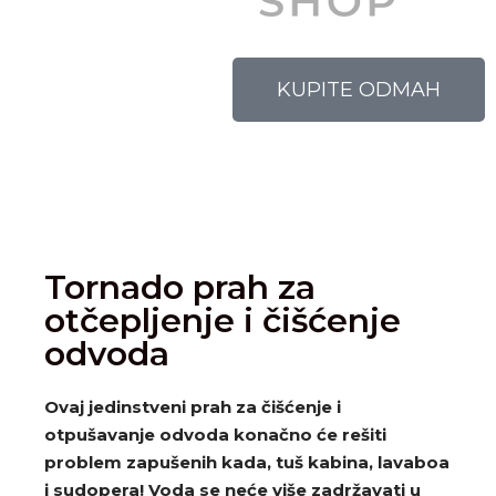
KUPITE ODMAH
Tornado prah za
otčepljenje i čišćenje
odvoda
Ovaj jedinstveni prah za čišćenje i
otpušavanje odvoda konačno će rešiti
problem zapušenih kada, tuš kabina, lavaboa
i sudopera! Voda se neće više zadržavati u