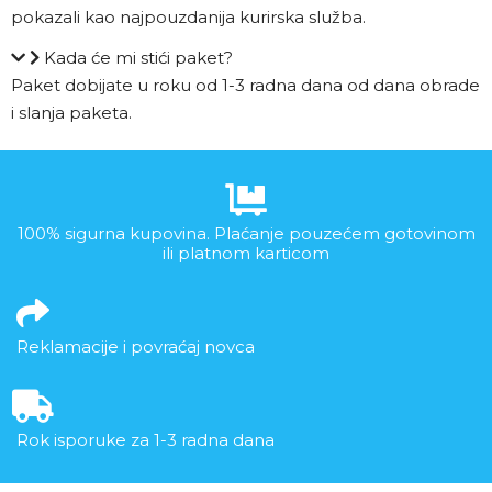
pokazali kao najpouzdanija kurirska služba.
Kada će mi stići paket?
Paket dobijate u roku od 1-3 radna dana od dana obrade
i slanja paketa.
100% sigurna kupovina. Plaćanje pouzećem gotovinom
ili platnom karticom
Reklamacije i povraćaj novca
Rok isporuke za 1-3 radna dana