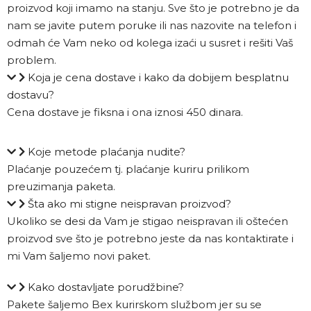
proizvod koji imamo na stanju. Sve što je potrebno je da
nam se javite putem poruke ili nas nazovite na telefon i
odmah će Vam neko od kolega izaći u susret i rešiti Vaš
problem.
Koja je cena dostave i kako da dobijem besplatnu
dostavu?
Cena dostave je fiksna i ona iznosi 450 dinara.
Koje metode plaćanja nudite?
Plaćanje pouzećem tj. plaćanje kuriru prilikom
preuzimanja paketa.
Šta ako mi stigne neispravan proizvod?
Ukoliko se desi da Vam je stigao neispravan ili oštećen
proizvod sve što je potrebno jeste da nas kontaktirate i
mi Vam šaljemo novi paket.
Kako dostavljate porudžbine?
Pakete šaljemo Bex kurirskom službom jer su se