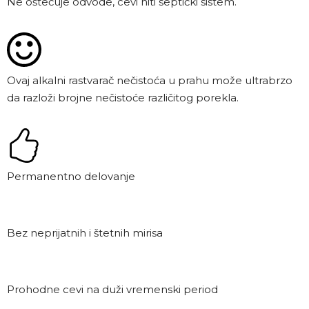
Ne oštećuje odvode, cevi niti septički sistem.
Ovaj alkalni rastvarač nečistoća u prahu može ultrabrzo
da razloži brojne nečistoće različitog porekla.
Permanentno delovanje
Bez neprijatnih i štetnih mirisa
Prohodne cevi na duži vremenski period