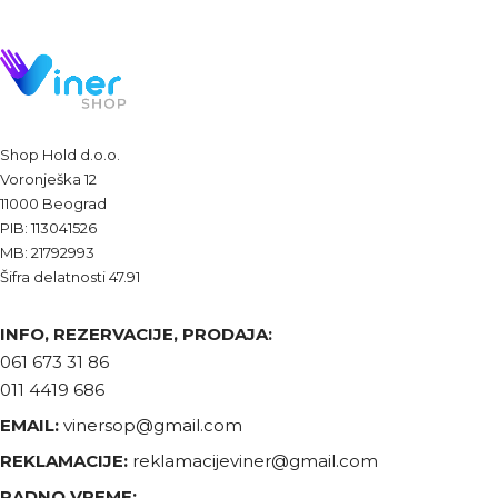
Shop Hold d.o.o.
Voronješka 12
11000 Beograd
PIB: 113041526
MB: 21792993
Šifra delatnosti 47.91
INFO, REZERVACIJE, PRODAJA:
061 673 31 86
011 4419 686
EMAIL:
vinersop@gmail.com
REKLAMACIJE:
reklamacijeviner@gmail.com
RADNO VREME: