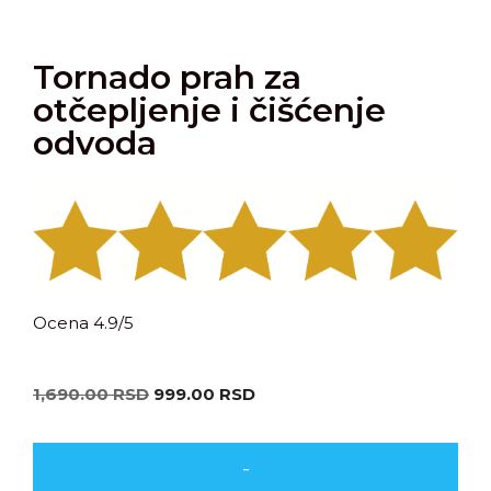
Tornado prah za
otčepljenje i čišćenje
odvoda
Ocena 4.9/5
1,690.00
RSD
999.00
RSD
-