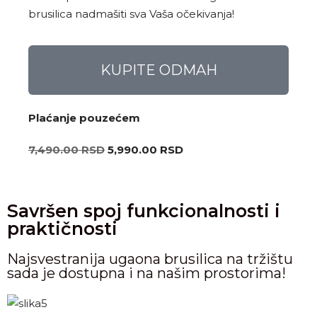
brusilica nadmašiti sva Vaša očekivanja!
KUPITE ODMAH
Plaćanje pouzećem
7,490.00
RSD
5,990.00
RSD
Savršen spoj funkcionalnosti i
praktičnosti
Najsvestranija ugaona brusilica na tržištu
sada je dostupna i na našim prostorima!