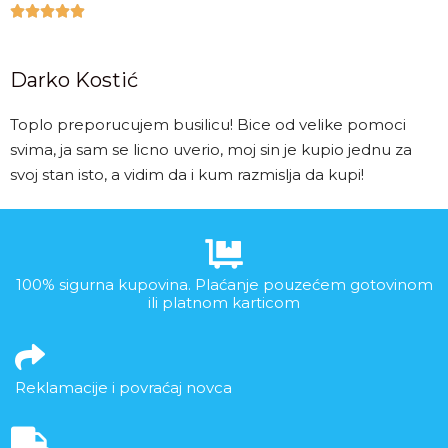





Darko Kostić
Toplo preporucujem busilicu! Bice od velike pomoci
svima, ja sam se licno uverio, moj sin je kupio jednu za
svoj stan isto, a vidim da i kum razmislja da kupi!
100% sigurna kupovina. Plaćanje pouzećem gotovinom
ili platnom karticom
Reklamacije i povraćaj novca