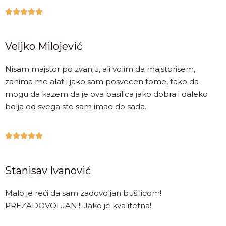





Veljko Milojević
Nisam majstor po zvanju, ali volim da majstorisem,
zanima me alat i jako sam posvecen tome, tako da
mogu da kazem da je ova basilica jako dobra i daleko
bolja od svega sto sam imao do sada.





Stanisav Ivanović
Malo je reći da sam zadovoljan bušilicom!
PREZADOVOLJAN!!! Jako je kvalitetna!