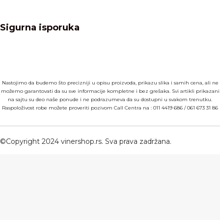
Sigurna isporuka
Nastojimo da budemo što precizniji u opisu proizvoda, prikazu slika i samih cena, ali ne
možemo garantovati da su sve informacije kompletne i bez grešaka. Svi artikli prikazani
na sajtu su deo naše ponude i ne podrazumeva da su dostupni u svakom trenutku.
Raspoloživost robe možete proveriti pozivom Call Centra na :
011 4419 686
/
061 673 31 86
©Copyright 2024 vinershop.rs. Sva prava zadržana.