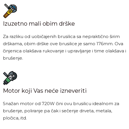
Izuzetno mali obim drške
Za razliku od uobičajenih brusilica sa nepraktično širim
drškama, obim drške ove brusilice je samo 176mm. Ova
činjenica olakšava rukovanje i upravljanje i time olakšava i
brušenje.
Motor koji Vas neće izneveriti
Snažan motor od 720W čini ovu brusilicu idealnom za
brušenje, poliranje pa čak i sečenje drveta, metala,
pločica, itd.