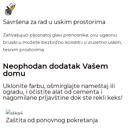
Savršena za rad u uskim prostorima
Zahvaljujući pljosnatoj glavi prenosnika, ovu ugaonu
brusilicu možete bezbrižno koristiti i u izuzetno uskim,
tesnim prostorima.
Neophodan dodatak Vašem
domu
Uklonite farbu, ošmirglajte nameštaj ili
ogradu, i očistite alat od cementa i
nagomilane prljavštine dok ste rekli keks!
Zaštita od ponovnog pokretanja