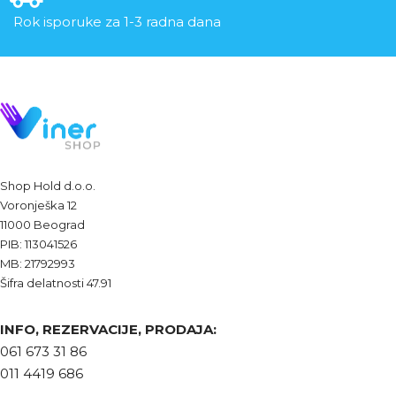
Rok isporuke za 1-3 radna dana
Shop Hold d.o.o.
Voronješka 12
11000 Beograd
PIB: 113041526
MB: 21792993
Šifra delatnosti 47.91
INFO, REZERVACIJE, PRODAJA:
061 673 31 86
011 4419 686