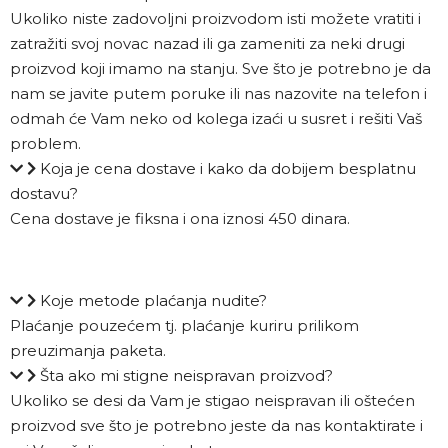
Ukoliko niste zadovoljni proizvodom isti možete vratiti i
zatražiti svoj novac nazad ili ga zameniti za neki drugi
proizvod koji imamo na stanju. Sve što je potrebno je da
nam se javite putem poruke ili nas nazovite na telefon i
odmah će Vam neko od kolega izaći u susret i rešiti Vaš
problem.
Koja je cena dostave i kako da dobijem besplatnu
dostavu?
Cena dostave je fiksna i ona iznosi 450 dinara.
Koje metode plaćanja nudite?
Plaćanje pouzećem tj. plaćanje kuriru prilikom
preuzimanja paketa.
Šta ako mi stigne neispravan proizvod?
Ukoliko se desi da Vam je stigao neispravan ili oštećen
proizvod sve što je potrebno jeste da nas kontaktirate i