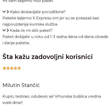
mi Vam šaljemo novi paket.
Kako dostavljate porudžbine?
Pakete šaljemo X Express-om jer su se pokazali kao
najpouzdanija kurirska služba.
Kada će mi stići paket?
Paket dobijate u roku od 1-3 radna dana od dana obrade
i slanja paketa.
Šta kažu zadovoljni korisnici





Milutin Stančić
Kupio, testirao, oduševio se! Vrhunska bušilica vredna
svaki dinar!