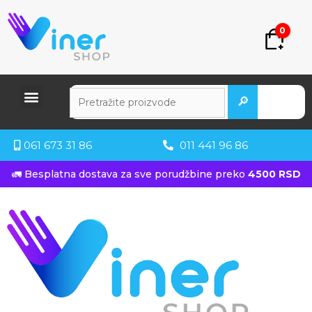
0
🔎
061 673 31 86
011 441 96 86
🚛 Besplatna dostava za sve porudžbine preko
4500 RSD