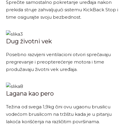
Sprečite samostalno pokretanje uređaja nakon
prekida struje zahvaljujući sistemu KickBack Stop i
time osigurajte svoju bezbednost.
Dug životni vek
Posebno razvijeni ventilacioni otvori sprečavaju
pregrevanje i preopterećenje motora i time
produžavaju životni vek uređaja.
Lagana kao pero
Težina od svega 1,9kg čini ovu ugaonu brusilicu
vodećom brusilicom na tržištu kada je u pitanju
lakoća korišćenja na različitim površinama.