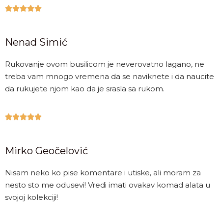





Nenad Simić
Rukovanje ovom busilicom je neverovatno lagano, ne
treba vam mnogo vremena da se naviknete i da naucite
da rukujete njom kao da je srasla sa rukom.





Mirko Geočelović
Nisam neko ko pise komentare i utiske, ali moram za
nesto sto me odusevi! Vredi imati ovakav komad alata u
svojoj kolekciji!