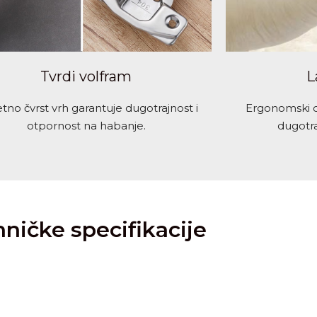
Tvrdi volfram
L
etno čvrst vrh garantuje dugotrajnost i
Ergonomski 
otpornost na habanje.
dugotra
ničke specifikacije