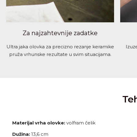
Za najzahtevnije zadatke
Ultra jaka olovka za precizno rezanje keramike
Izuz
pruža vrhunske rezultate u svim situacijama.
Teh
Materijal vrha olovke:
volfram čelik
Dužina:
13,6 cm