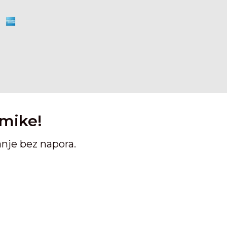
amike!
anje bez napora.