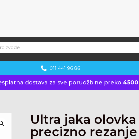
011 441 96 86
esplatna dostava za sve porudžbine preko
4500
Ultra jaka olovka
precizno rezanj