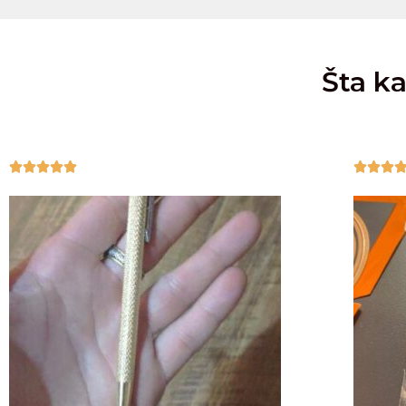
Šta ka







