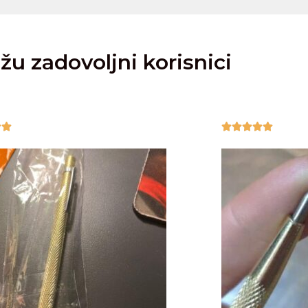
žu zadovoljni korisnici






