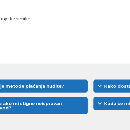
zanje keramike
je metode plaćanja nudite?
Kako dosta
a ako mi stigne neispravan
Kada će mi
zvod?