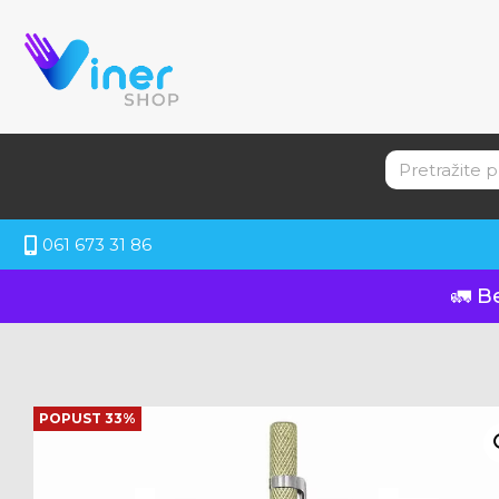
061 673 31 86
🚛 B
POPUST 33%