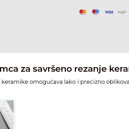
emca za savršeno rezanje ker
je keramike omogućava lako i precizno oblikov