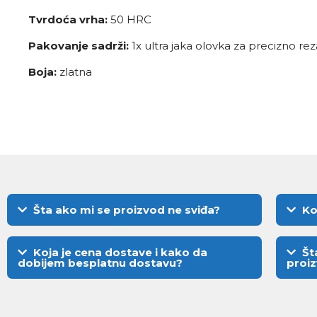
Tvrdoća vrha:
50 HRC
Pakovanje sadrži:
1x ultra jaka olovka za precizno re
Boja:
zlatna
Šta ako mi se proizvod ne sviđa?
Ko
Koja je cena dostave i kako da
Št
dobijem besplatnu dostavu?
proi