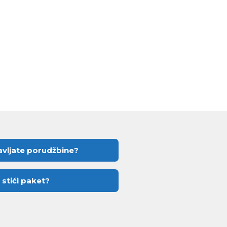
vljate porudžbine?
 stići paket?