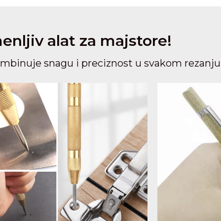
nljiv alat za majstore!
kombinuje snagu i preciznost u svakom rezanju