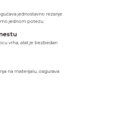
ogućava jednostavno rezanje
 samo jednom potezu.
mestu
pcu vrha, alat je bezbedan
enja na materijalu, osigurava