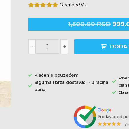
Ocena 4.9/5
1,500.00
RSD
999.
-
+
DODAJ
Plaćanje pouzećem
Povr
Sigurna i brza dostava: 1 - 3 radna
dan
dana
Gara