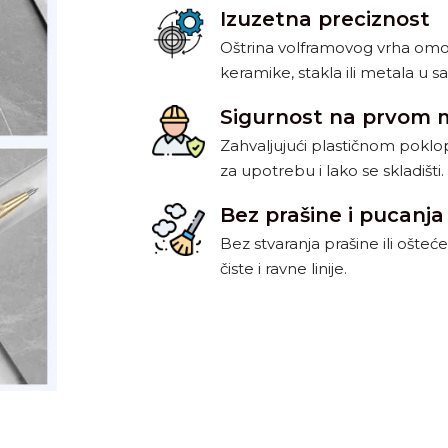
Izuzetna preciznost
Oštrina volframovog vrha om
keramike, stakla ili metala u
Sigurnost na prvom 
Zahvaljujući plastičnom poklo
za upotrebu i lako se skladišti.
Bez prašine i pucanja
Bez stvaranja prašine ili ošteć
čiste i ravne linije.