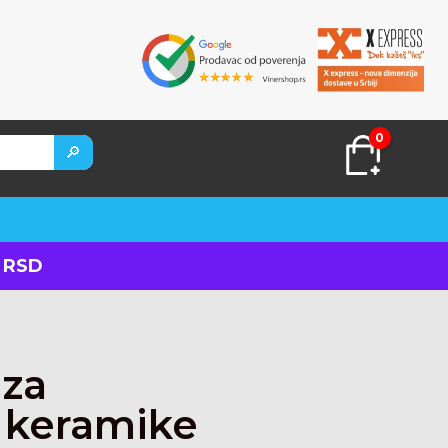
0
🔎
 RSD
 za
e keramike