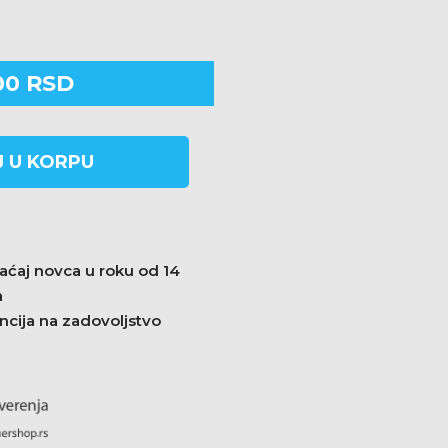
00
RSD
 U KORPU
aćaj novca u roku od 14
a
ncija na zadovoljstvo