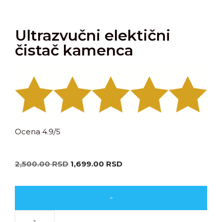
Ultrazvučni elektični
čistač kamenca
Ocena 4.9/5
2,500.00
RSD
1,699.00
RSD
-