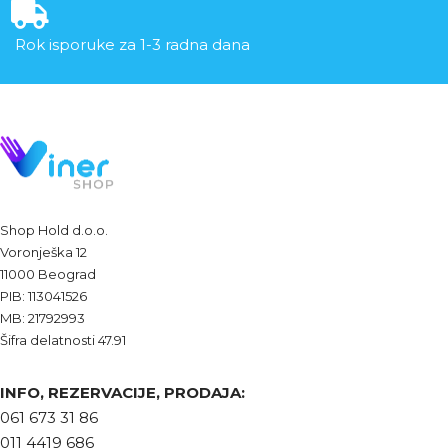
Rok isporuke za 1-3 radna dana
Shop Hold d.o.o.
Voronješka 12
11000 Beograd
PIB: 113041526
MB: 21792993
Šifra delatnosti 47.91
INFO, REZERVACIJE, PRODAJA:
061 673 31 86
011 4419 686