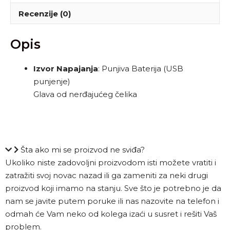
Recenzije (0)
Opis
Izvor Napajanja
: Punjiva Baterija (USB
punjenje)
Glava od nerđajućeg čelika
Šta ako mi se proizvod ne sviđa?
Ukoliko niste zadovoljni proizvodom isti možete vratiti i
zatražiti svoj novac nazad ili ga zameniti za neki drugi
proizvod koji imamo na stanju. Sve što je potrebno je da
nam se javite putem poruke ili nas nazovite na telefon i
odmah će Vam neko od kolega izaći u susret i rešiti Vaš
problem.