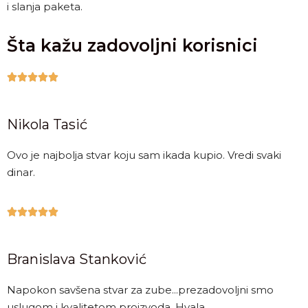
i slanja paketa.
Šta kažu zadovoljni korisnici





Nikola Tasić
Ovo je najbolja stvar koju sam ikada kupio. Vredi svaki
dinar.





Branislava Stanković
Napokon savšena stvar za zube...prezadovoljni smo
uslugom i kvalitetom proizvoda. Hvala