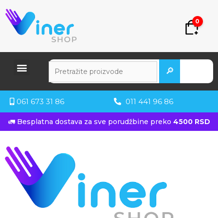
0
🔎
061 673 31 86
011 441 96 86
🚛 Besplatna dostava za sve porudžbine preko
4500 RSD