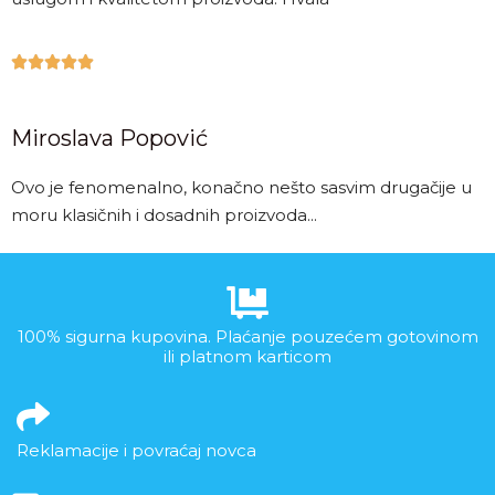





Miroslava Popović
Ovo je fenomenalno, konačno nešto sasvim drugačije u
moru klasičnih i dosadnih proizvoda...
100% sigurna kupovina. Plaćanje pouzećem gotovinom
ili platnom karticom
Reklamacije i povraćaj novca