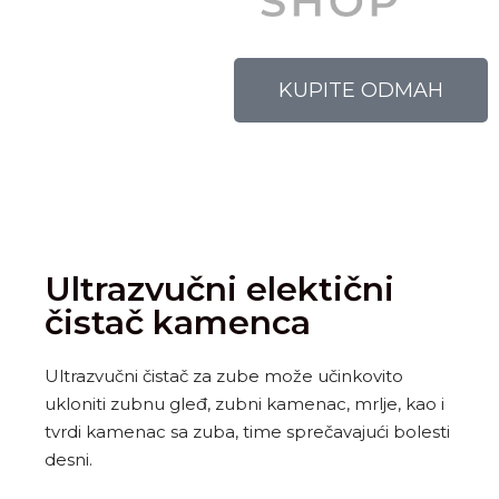
KUPITE ODMAH
Ultrazvučni elektični
čistač kamenca
Ultrazvučni čistač za zube može učinkovito
ukloniti zubnu gleđ, zubni kamenac, mrlje, kao i
tvrdi kamenac sa zuba, time sprečavajući bolesti
desni.