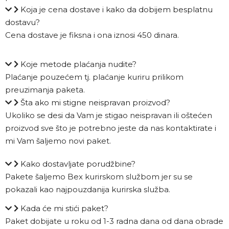
Koja je cena dostave i kako da dobijem besplatnu
dostavu?
Cena dostave je fiksna i ona iznosi 450 dinara.
Koje metode plaćanja nudite?
Plaćanje pouzećem tj. plaćanje kuriru prilikom
preuzimanja paketa.
Šta ako mi stigne neispravan proizvod?
Ukoliko se desi da Vam je stigao neispravan ili oštećen
proizvod sve što je potrebno jeste da nas kontaktirate i
mi Vam šaljemo novi paket.
Kako dostavljate porudžbine?
Pakete šaljemo Bex kurirskom službom jer su se
pokazali kao najpouzdanija kurirska služba.
Kada će mi stići paket?
Paket dobijate u roku od 1-3 radna dana od dana obrade