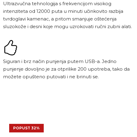
Ultrazvučna tehnologija s frekvencijom visokog
intenziteta od 12000 puta u minuti učinkovito razbija
tvrdoglavi kamenac, a pritom smanjuje oštećenja
sluzokože i desni koje mogu uzrokovati ručni zubni alati.
Siguran i brz način punjenja putem USB-a. Jedno
punjenje dovoljno je za otprilike 200 upotreba, tako da
možete opušteno putovati i ne brinuti se.
POPUST 32%