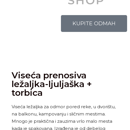
KUPITE ODMAH
Viseća prenosiva
ležaljka-ljuljaška +
torbica
Viseća ležaljka za odmor pored reke, u dvorištu,
na balkonu, kampovanju i sličnim mestima.
Mnogo je praktična i zauzima vrlo malo mesta
kada je spakovana. Izrađena je od debelog