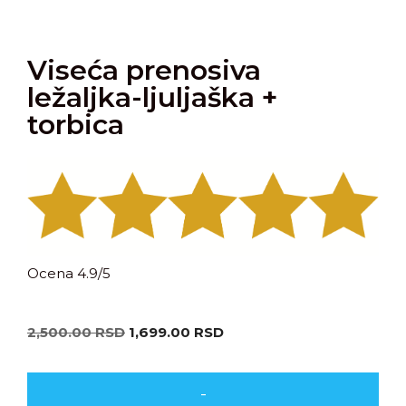
Viseća prenosiva
ležaljka-ljuljaška +
torbica
Ocena 4.9/5
2,500.00
RSD
1,699.00
RSD
-