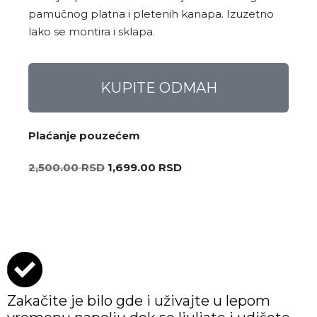
pamučnog platna i pletenih kanapa. Izuzetno
lako se montira i sklapa.
KUPITE ODMAH
Plaćanje pouzećem
2,500.00
RSD
1,699.00
RSD
Zakačite je bilo gde i uživajte u lepom