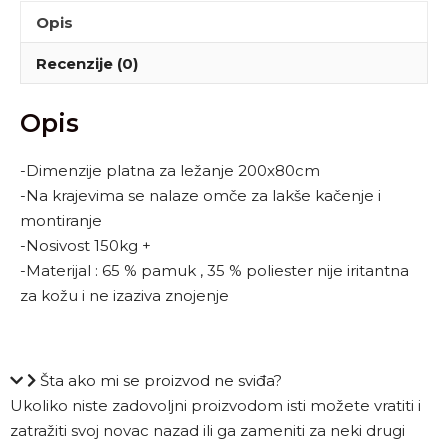
Opis
Recenzije (0)
Opis
-Dimenzije platna za ležanje 200x80cm
-Na krajevima se nalaze omče za lakše kačenje i
montiranje
-Nosivost 150kg +
-Materijal : 65 % pamuk , 35 % poliester nije iritantna
za kožu i ne izaziva znojenje
Šta ako mi se proizvod ne sviđa?
Ukoliko niste zadovoljni proizvodom isti možete vratiti i
zatražiti svoj novac nazad ili ga zameniti za neki drugi