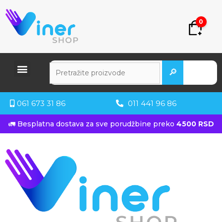
0
🔎
061 673 31 86
011 441 96 86
🚛 Besplatna dostava za sve porudžbine preko
4500 RSD