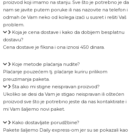
proizvod koji imamo na stanju. Sve što je potrebno je da
nam se javite putem poruke ili nas nazovite na telefon i
odmah će Vam neko od kolega izaći u susret i rešiti Vaš
problem.
Koja je cena dostave i kako da dobijem besplatnu
dostavu?
Cena dostave je fiksna i ona iznosi 450 dinara.
Koje metode plaćanja nudite?
Plaćanje pouzećem tj. plaćanje kuriru prilikom
preuzimanja paketa.
Šta ako mi stigne neispravan proizvod?
Ukoliko se desi da Vam je stigao neispravan ili oštećen
proizvod sve što je potrebno jeste da nas kontaktirate i
mi Vam šaljemo novi paket.
Kako dostavljate porudžbine?
Pakete šaljemo Daily express-om jer su se pokazali kao