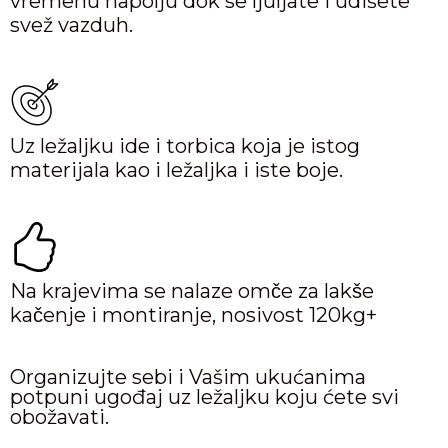
vremenu napolju dok se ljuljate i udišete
svež vazduh.
Uz ležaljku ide i torbica koja je istog
materijala kao i ležaljka i iste boje.
Na krajevima se nalaze omče za lakše
kačenje i montiranje, nosivost 120kg+
Organizujte sebi i Vašim ukućanima
potpuni ugođaj uz ležaljku koju ćete svi
obožavati.