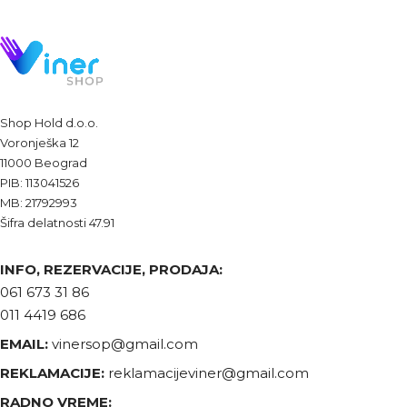
Shop Hold d.o.o.
Voronješka 12
11000 Beograd
PIB: 113041526
MB: 21792993
Šifra delatnosti 47.91
INFO, REZERVACIJE, PRODAJA:
061 673 31 86
011 4419 686
EMAIL:
vinersop@gmail.com
REKLAMACIJE:
reklamacijeviner@gmail.com
RADNO VREME: