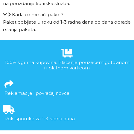
najpouzdanija kurirska služba.
Kada će mi stići paket?
Paket dobijate u roku od 1-3 radna dana od dana obrade
i slanja paketa.
100% sigurna kupovina. Plaćanje pouzećem gotovinom
ili platnom karticom
Reklamacije i povraćaj novca
Rok isporuke za 1-3 radna dana