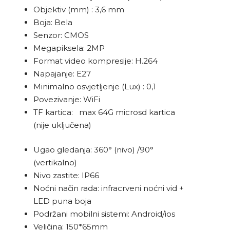
Objektiv (mm) : 3,6 mm
Boja: Bela
Senzor: CMOS
Megapiksela: 2MP
Format video kompresije: H.264
Napajanje: E27
Minimalno osvjetljenje (Lux) : 0,1
Povezivanje: WiFi
TF kartica: max 64G microsd kartica
(nije uključena)
Ugao gledanja: 360° (nivo) /90°
(vertikalno)
Nivo zastite: IP66
Noćni način rada: infracrveni noćni vid +
LED puna boja
Podržani mobilni sistemi: Android/ios
Veličina: 150*65mm