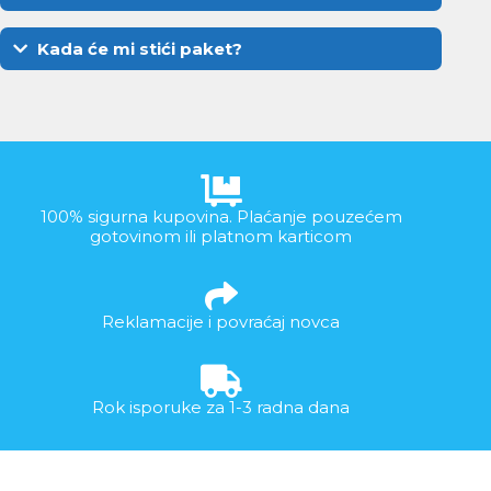
Kada će mi stići paket?
100% sigurna kupovina. Plaćanje pouzećem
gotovinom ili platnom karticom
Reklamacije i povraćaj novca
Rok isporuke za 1-3 radna dana