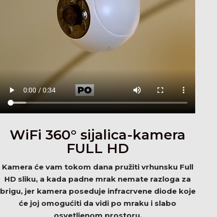
WiFi 360° sijalica-kamera
FULL HD
Kamera će vam tokom dana pružiti vrhunsku Full
HD sliku, a kada padne mrak nemate razloga za
brigu, jer kamera poseduje infracrvene diode koje
će joj omogućiti da vidi po mraku i slabo
osvetljenom prostoru.