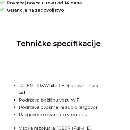
Povraćaj novca u roku od 14 dana
Garancija na zadovoljstvo
Tehničke specifikacije
10-15M (IR&White LED) dnevni i noćni
vid
Podržava bežičnu vezu WiFi
Podržava dvosmerni audio razgovor
Razgovor u stvarnom vremenu
Visoka rezolucija: 1080P (Full-HD)