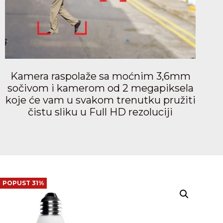
Kamera raspolaže sa moćnim 3,6mm
sočivom i kamerom od 2 megapiksela
koje će vam u svakom trenutku pružiti
čistu sliku u Full HD rezoluciji
POPUST 31%