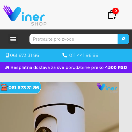
0
🔎
061 673 31 86
011 441 96 86
🚛 Besplatna dostava za sve porudžbine preko
4500 RSD
KUPITE ODMAH