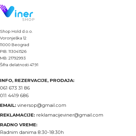
Shop Hold d.o.o.
Voronješka 12
11000 Beograd
PIB: 113041526
MB: 21792993
Šifra delatnosti 47.91
INFO, REZERVACIJE, PRODAJA:
061 673 31 86
011 4419 686
EMAIL:
vinersop@gmail.com
REKLAMACIJE:
reklamacijeviner@gmail.com
RADNO VREME:
Radnim danima 8:30-18:30h