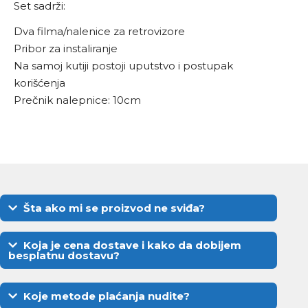
Set sadrži:
Dva filma/nalenice za retrovizore
Pribor za instaliranje
Na samoj kutiji postoji uputstvo i postupak
korišćenja
Prečnik nalepnice: 10cm
Šta ako mi se proizvod ne sviđa?
Koja je cena dostave i kako da dobijem
besplatnu dostavu?
Koje metode plaćanja nudite?