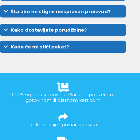
Šta ako mi stigne neispravan proizvod?
Kako dostavljate porudžbine?
Kada će mi stići paket?
100% sigurna kupovina. Plaćanje pouzećem
gotovinom ili platnom karticom
Reklamacije i povraćaj novca