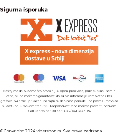
Sigurna isporuka
Nastojimo da budemo što precizniji u opisu proizvoda, prikazu slika i samih
cena, ali ne možemo garantovati da su sve informacije kompletne i bez
grešaka. Svi artikli prikazani na sajtu su deo naše ponude i ne podrazumeva da
su dostupni u svakom trenutku. Raspoloživost robe možete proveriti pozivom
Call Centra na :
011 4419 686
/
061 673 31 86
©Copyright 2024 vinershop.rs. Sva prava zadržana.