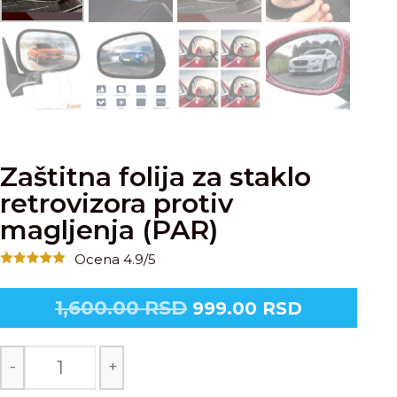
Zaštitna folija za staklo
retrovizora protiv
magljenja (PAR)
Ocena 4.9/5
1,600.00
RSD
999.00
RSD
-
+