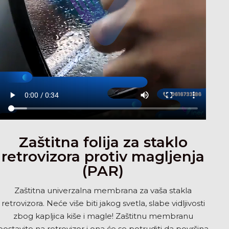
Zaštitna folija za staklo
retrovizora protiv magljenja
(PAR)
Zaštitna univerzalna membrana za vaša stakla
retrovizora. Neće više biti jakog svetla, slabe vidljivosti
zbog kapljica kiše i magle! Zaštitnu membranu
postavite na retrovizor i ona će se potruditi da površina