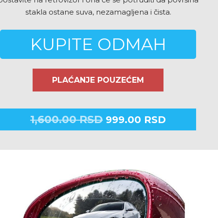
stakla ostane suva, nezamagljena i čista.
KUPITE ODMAH
PLAĆANJE POUZEĆEM
1,600.00
RSD
999.00
RSD