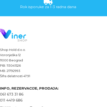
Rok isporuke za 1-3 radna dana
Shop Hold d.o.o.
Voronješka 12
11000 Beograd
PIB: 113041526
MB: 21792993
Šifra delatnosti 47.91
INFO, REZERVACIJE, PRODAJA:
061 673 31 86
011 4419 686