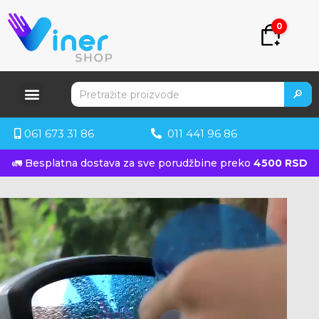
0
🔎
061 673 31 86
011 441 96 86
🚛 Besplatna dostava za sve porudžbine preko
4500 RSD
KUPITE ODMAH